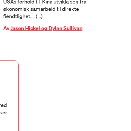
USAs forhold til Kina utvikla seg fra
økonomisk samarbeid til direkte
fiendtlighet.… (...)
Av
Jason Hickel og Dylan Sullivan
bred
aker