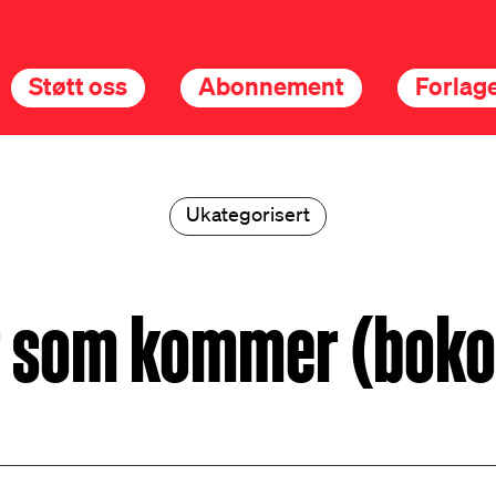
Støtt oss
Abonnement
Forlage
Ukategorisert
r som kommer (boko