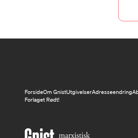
Forside
Om Gnist
Utgivelser
Adresseendring
A
Forlaget Rødt!