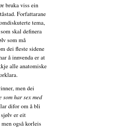
ør bruka viss ein
tåstad. Forfattarane
r omdiskuterte tema,
 som skal definera
sjølv som må
om dei fleste sidene
har å innvenda er at
 ikkje alle anatomiske
orklara.
vinner, men dei
le som har sex med
dlar difor om å bli
sjølv er eit
, men også korleis