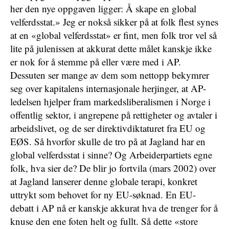
her den nye oppgaven ligger: Å skape en global
velferdsstat.» Jeg er nokså sikker på at folk flest synes
at en «global velferdsstat» er fint, men folk tror vel så
lite på julenissen at akkurat dette målet kanskje ikke
er nok for å stemme på eller være med i AP.
Dessuten ser mange av dem som nettopp bekymrer
seg over kapitalens internasjonale herjinger, at AP-
ledelsen hjelper fram markedsliberalismen i Norge i
offentlig sektor, i angrepene på rettigheter og avtaler i
arbeidslivet, og de ser direktivdiktaturet fra EU og
EØS. Så hvorfor skulle de tro på at Jagland har en
global velferdsstat i sinne? Og Arbeiderpartiets egne
folk, hva sier de? De blir jo fortvila (mars 2002) over
at Jagland lanserer denne globale terapi, konkret
uttrykt som behovet for ny EU-søknad. En EU-
debatt i AP nå er kanskje akkurat hva de trenger for å
knuse den ene foten helt og fullt. Så dette «store