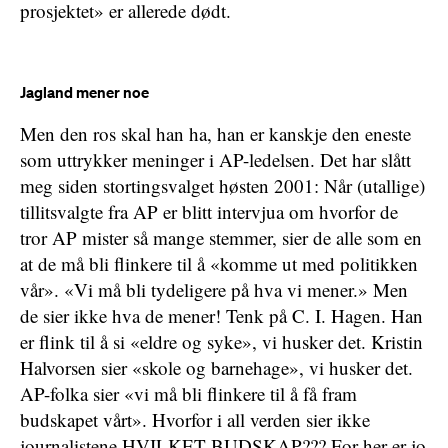
prosjektet» er allerede dødt.
Jagland mener noe
Men den ros skal han ha, han er kanskje den eneste
som uttrykker meninger i AP-ledelsen. Det har slått
meg siden stortingsvalget høsten 2001: Når (utallige)
tillitsvalgte fra AP er blitt intervjua om hvorfor de
tror AP mister så mange stemmer, sier de alle som en
at de må bli flinkere til å «komme ut med politikken
vår». «Vi må bli tydeligere på hva vi mener.» Men
de sier ikke hva de mener! Tenk på C. I. Hagen. Han
er flink til å si «eldre og syke», vi husker det. Kristin
Halvorsen sier «skole og barnehage», vi husker det.
AP-folka sier «vi må bli flinkere til å få fram
budskapet vårt». Hvorfor i all verden sier ikke
journalistene HVILKET BUDSKAP??? For her er jo