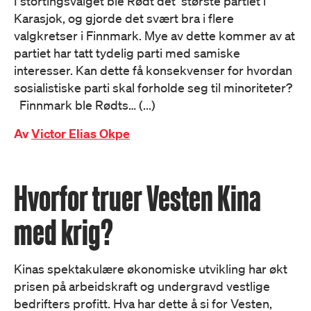
I stortingsvalget ble Rødt det største partiet i
Karasjok, og gjorde det svært bra i flere
valgkretser i Finnmark. Mye av dette kommer av at
partiet har tatt tydelig parti med samiske
interesser. Kan dette få konsekvenser for hvordan
sosialistiske parti skal forholde seg til minoriteter?
Finnmark ble Rødts… (...)
Av
Victor Elias Okpe
Hvorfor truer Vesten Kina
med krig?
Kinas spektakulære økonomiske utvikling har økt
prisen på arbeidskraft og undergravd vestlige
bedrifters profitt. Hva har dette å si for Vesten,