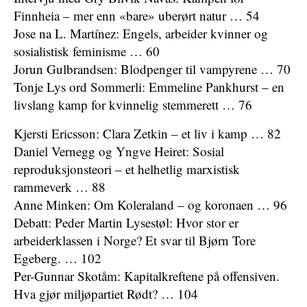
Finnheia – mer enn «bare» uberørt natur … 54
Jose na L. Martínez: Engels, arbeider kvinner og
sosialistisk feminisme … 60
Jorun Gulbrandsen: Blodpenger til vampyrene … 70
Tonje Lys ord Sommerli: Emmeline Pankhurst – en
livslang kamp for kvinnelig stemmerett … 76
Kjersti Ericsson: Clara Zetkin – et liv i kamp … 82
Daniel Vernegg og Yngve Heiret: Sosial
reproduksjonsteori – et helhetlig marxistisk
rammeverk … 88
Anne Minken: Om Koleraland – og koronaen … 96
Debatt: Peder Martin Lysestøl: Hvor stor er
arbeiderklassen i Norge? Et svar til Bjørn Tore
Egeberg. … 102
Per-Gunnar Skotåm: Kapitalkreftene på offensiven.
Hva gjør miljøpartiet Rødt? … 104