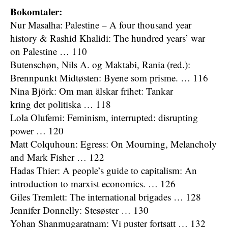
Bokomtaler:
Nur Masalha: Palestine – A four thousand year
history & Rashid Khalidi: The hundred years’ war
on Palestine … 110
Butenschøn, Nils A. og Maktabi, Rania (red.):
Brennpunkt Midtøsten: Byene som prisme. … 116
Nina Björk: Om man älskar frihet: Tankar
kring det politiska … 118
Lola Olufemi: Feminism, interrupted: disrupting
power … 120
Matt Colquhoun: Egress: On Mourning, Melancholy
and Mark Fisher … 122
Hadas Thier: A people’s guide to capitalism: An
introduction to marxist economics. … 126
Giles Tremlett: The international brigades … 128
Jennifer Donnelly: Stesøster … 130
Yohan Shanmugaratnam: Vi puster fortsatt … 132