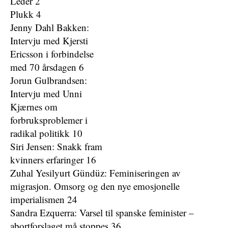
Leder 2
Plukk 4
Jenny Dahl Bakken:
Intervju med Kjersti
Ericsson i forbindelse
med 70 årsdagen 6
Jorun Gulbrandsen:
Intervju med Unni
Kjærnes om
forbruksproblemer i
radikal politikk 10
Siri Jensen: Snakk fram
kvinners erfaringer 16
Zuhal Yesilyurt Gündüz: Feminiseringen av
migrasjon. Omsorg og den nye emosjonelle
imperialismen 24
Sandra Ezquerra: Varsel til spanske feminister –
abortforslaget må stoppes 36