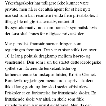
Yrkesfagsskoler har tidligere ikke kunnet være
private, men nå er det altså åpent for et helt nytt
marked som kan resultere i enda flere privatskoler. I
tillegg ble religiøst alternativ, endret til
livssynsalternativ, noe som framstår sympatisk hvis
det først skal åpnes for religiøse privatskoler.
Mer parodisk framstår navnendringen som
regjeringen fremmet. Det var et siste stikk i en over
10 år lang politisk dragkamp mellom høyre- og
venstresida. Den som i sin tid startet dette ideologiske
spillet var nåværende tenketankleder og
forhenværende kunnskapsminister, Kristin Clemet.
Bondevik-regjeringen mente ordet «privatskoler»
ikke klang godt, og foreslo i stedet «friskoler».
Friskoler er en forkortelse for frittstående skoler. En
frittstående skole var altså en skole som fikk
statsstøtte men var privat eid/drevet. Men da den