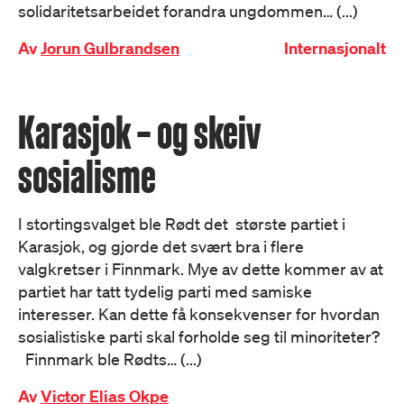
solidaritetsarbeidet forandra ungdommen… (...)
Av
Jorun Gulbrandsen
Internasjonalt
Karasjok – og skeiv
sosialisme
I stortingsvalget ble Rødt det største partiet i
Karasjok, og gjorde det svært bra i flere
valgkretser i Finnmark. Mye av dette kommer av at
partiet har tatt tydelig parti med samiske
interesser. Kan dette få konsekvenser for hvordan
sosialistiske parti skal forholde seg til minoriteter?
Finnmark ble Rødts… (...)
Av
Victor Elias Okpe