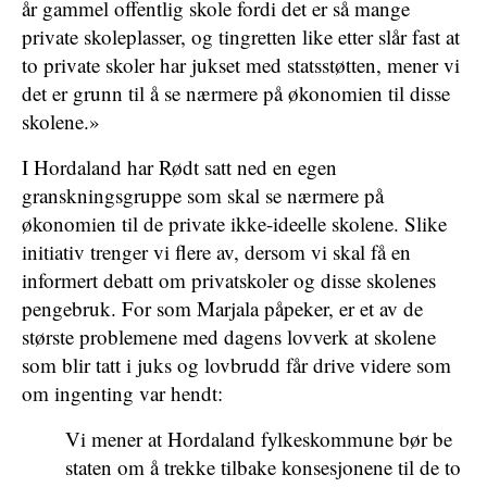
år gammel offentlig skole fordi det er så mange
private skoleplasser, og tingretten like etter slår fast at
to private skoler har jukset med statsstøtten, mener vi
det er grunn til å se nærmere på økonomien til disse
skolene.»
I Hordaland har Rødt satt ned en egen
granskningsgruppe som skal se nærmere på
økonomien til de private ikke-ideelle skolene. Slike
initiativ trenger vi flere av, dersom vi skal få en
informert debatt om privatskoler og disse skolenes
pengebruk. For som Marjala påpeker, er et av de
største problemene med dagens lovverk at skolene
som blir tatt i juks og lovbrudd får drive videre som
om ingenting var hendt:
Vi mener at Hordaland fylkeskommune bør be
staten om å trekke tilbake konsesjonene til de to