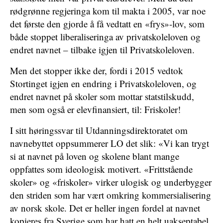
rødgrønne regjeringa kom til makta i 2005, var noe
det første den gjorde å få vedtatt en «frys»-lov, som
både stoppet liberaliseringa av privatskoleloven og
endret navnet – tilbake igjen til Privatskoleloven.
Men det stopper ikke der, fordi i 2015 vedtok
Stortinget igjen en endring i Privatskoleloven, og
endret navnet på skoler som mottar statstilskudd,
men som også er elevfinansiert, til: Friskoler!
I sitt høringssvar til Utdanningsdirektoratet om
navnebyttet oppsummerer LO det slik: «Vi kan trygt
si at navnet på loven og skolene blant mange
oppfattes som ideologisk motivert. «Frittstående
skoler» og «friskoler» virker ulogisk og underbygger
den striden som har vært omkring kommersialisering
av norsk skole. Det er heller ingen fordel at navnet
kopieres fra Sverige som har hatt en helt uakseptabel