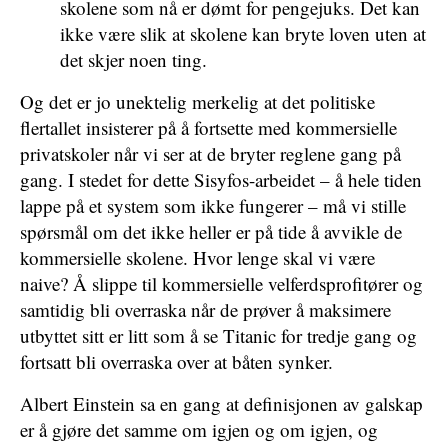
skolene som nå er dømt for pengejuks. Det kan
ikke være slik at skolene kan bryte loven uten at
det skjer noen ting.
Og det er jo unektelig merkelig at det politiske
flertallet insisterer på å fortsette med kommersielle
privatskoler når vi ser at de bryter reglene gang på
gang. I stedet for dette Sisyfos-arbeidet – å hele tiden
lappe på et system som ikke fungerer – må vi stille
spørsmål om det ikke heller er på tide å avvikle de
kommersielle skolene. Hvor lenge skal vi være
naive? Å slippe til kommersielle velferdsprofitører og
samtidig bli overraska når de prøver å maksimere
utbyttet sitt er litt som å se Titanic for tredje gang og
fortsatt bli overraska over at båten synker.
Albert Einstein sa en gang at definisjonen av galskap
er å gjøre det samme om igjen og om igjen, og