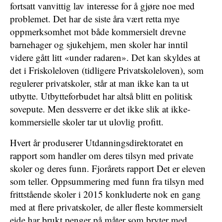
fortsatt vanvittig lav interesse for å gjøre noe med
problemet. Det har de siste åra vært retta mye
oppmerksomhet mot både kommersielt drevne
barnehager og sjukehjem, men skoler har inntil
videre gått litt «under radaren». Det kan skyldes at
det i Friskoleloven (tidligere Privatskoleloven), som
regulerer privatskoler, står at man ikke kan ta ut
utbytte. Utbytteforbudet har altså blitt en politisk
sovepute. Men dessverre er det ikke slik at ikke-
kommersielle skoler tar ut ulovlig profitt.
Hvert år produserer Utdanningsdirektoratet en
rapport som handler om deres tilsyn med private
skoler og deres funn. Fjorårets rapport Det er eleven
som teller. Oppsummering med funn fra tilsyn med
frittstående skoler i 2015 konkluderte nok en gang
med at flere privatskoler, de aller fleste kommersielt
eide har brukt penger på måter som bryter med