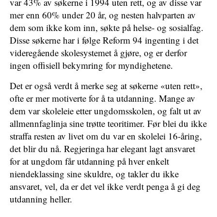
var 43% av søkerne i 1994 uten rett, og av disse var
mer enn 60% under 20 år, og nesten halvparten av
dem som ikke kom inn, søkte på helse- og sosialfag.
Disse søkerne har i følge Reform 94 ingenting i det
videregående skolesystemet å gjøre, og er derfor
ingen offisiell bekymring for myndighetene.
Det er også verdt å merke seg at søkerne «uten rett»,
ofte er mer motiverte for å ta utdanning. Mange av
dem var skoleleie etter ungdomsskolen, og falt ut av
allmennfaglinja sine trøtte teoritimer. Før blei du ikke
straffa resten av livet om du var en skolelei 16-åring,
det blir du nå. Regjeringa har elegant lagt ansvaret
for at ungdom får utdanning på hver enkelt
niendeklassing sine skuldre, og takler du ikke
ansvaret, vel, da er det vel ikke verdt penga å gi deg
utdanning heller.