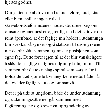
hjertes godhet.
Om jentene skal drive med tenner, eldre, hud, føtter
eller barn, spiller ingen rolle i
skrivebordsreformistenes hoder, det dreier seg om
omsorg og mennesker og ferdig med det. Utover det
reint åpenbare, at det faglige inn holdet i utdanninga
blir svekka, så synker også statusen til disse yrkene
når de blir slått sammen og mister posisjonen som
egne fag. Dette fører igjen til at det blir vanskeligere
å slåss for faglige rettigheter, lønnsøkning m.m. Til
sammen blir dette en slags spiral som sørger for å
holde de tradisjonelle kvinneyrkene nede, både når
det gjelder faglig status og lønnsnivå.
Det er på tide at ungdom, både de under utdanning
og utdanningssøkerne, går sammen med
fagforeningene og krever en oppgradering av