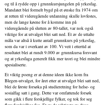
og til å rydde opp i grunnkursjungelen på yrkesfag.
Mandatet blei formelt bygd på et ønske fra 1974 om
at retten til videregående utdanning skulle lovfestes,
men de lange køene for å komme inn på
videregående på slutten av 80-tallet, var nok også
viktige for at utvalget blei satt ned. Et av de uttalte
måla var altså å kutte antall grunnkurs på yrkesfag,
som da var i overkant av 100. Vi veit i ettertid at
resultatet blei at rundt 9.000 av grunnkursa forsvant
og at yrkesfaga generelt fikk mer teori og blei mindre
spesialiserte.
Et viktig poeng er at denne ideen ikke kom fra
Blegen-utvalget, for året etter at utvalget blei satt ned,
blei de første forsøka på studieretning for helse- og
sosialfag satt i gang. Dette var omfattende forsøk
som gikk i flere forskjellige fylker, og tok for seg
flere forskjellige fag. Et av de viktigste av disse