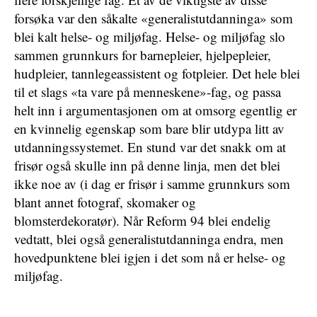
forsøka var den såkalte «generalistutdanninga» som
blei kalt helse- og miljøfag. Helse- og miljøfag slo
sammen grunnkurs for barnepleier, hjelpepleier,
hudpleier, tannlegeassistent og fotpleier. Det hele blei
til et slags «ta vare på menneskene»-fag, og passa
helt inn i argumentasjonen om at omsorg egentlig er
en kvinnelig egenskap som bare blir utdypa litt av
utdanningssystemet. En stund var det snakk om at
frisør også skulle inn på denne linja, men det blei
ikke noe av (i dag er frisør i samme grunnkurs som
blant annet fotograf, skomaker og
blomsterdekoratør). Når Reform 94 blei endelig
vedtatt, blei også generalistutdanninga endra, men
hovedpunktene blei igjen i det som nå er helse- og
miljøfag.