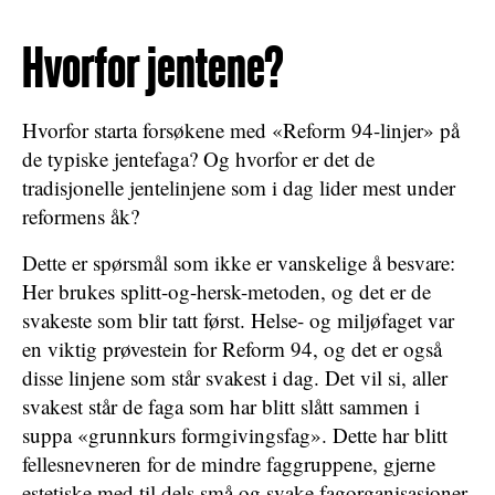
Hvorfor jentene?
Hvorfor starta forsøkene med «Reform 94-linjer» på
de typiske jentefaga? Og hvorfor er det de
tradisjonelle jentelinjene som i dag lider mest under
reformens åk?
Dette er spørsmål som ikke er vanskelige å besvare:
Her brukes splitt-og-hersk-metoden, og det er de
svakeste som blir tatt først. Helse- og miljøfaget var
en viktig prøvestein for Reform 94, og det er også
disse linjene som står svakest i dag. Det vil si, aller
svakest står de faga som har blitt slått sammen i
suppa «grunnkurs formgivingsfag». Dette har blitt
fellesnevneren for de mindre faggruppene, gjerne
estetiske med til dels små og svake fagorganisasjoner