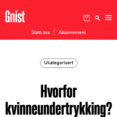
Støtt oss
Abonnement
Ukategorisert
Hvorfor
kvinneundertrykking?