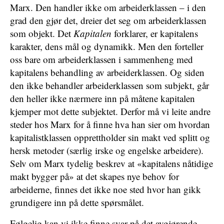
Marx. Den handler ikke om arbeiderklassen – i den
grad den gjør det, dreier det seg om arbeiderklassen
som objekt. Det
Kapitalen
forklarer, er kapitalens
karakter, dens mål og dynamikk. Men den forteller
oss bare om arbeiderklassen i sammenheng med
kapitalens behandling av arbeiderklassen. Og siden
den ikke behandler arbeiderklassen som subjekt, går
den heller ikke nærmere inn på måtene kapitalen
kjemper mot dette subjektet. Derfor må vi leite andre
steder hos Marx for å finne hva han sier om hvordan
kapitalistklassen opprettholder sin makt ved splitt og
hersk metoder (særlig irske og engelske arbeidere).
Selv om Marx tydelig beskrev at «kapitalens nåtidige
makt bygger på» at det skapes nye behov for
arbeiderne, finnes det ikke noe sted hvor han gikk
grundigere inn på dette spørsmålet.
Følgelig kan vi ikke finne svar på det avgjørende