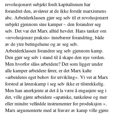
revolusjonært subjekt fordi kapitalismen har
forandret den, avslører at de ikke forstår marxismens
abc. Arbeiderklassen gjør seg selv til et revolusjonært
subjekt gjennom sine kamper – den forandrer seg
selv. Det var det Marx alltid hevdet. Hans tanker om
«revolusjonær praksis» innebærer forandring, både
av de ytre betingelsene og av seg selv.
Arbeiderklassen forandrer seg selv gjennom kamp.
Den gjør seg selv i stand til å skape den nye verden.
Men hvorfor slåss arbeidere? Det som ligger under
alle kamper arbeidere fører, er det Marx kalte
«arbeideres eget behov for utvikling». Vi vet at Marx
forstod at lønnskamp i seg selv ikke er tilstrekkelig.
Men han anerkjente at det å la være å engasjere seg i
det, ville gjøre arbeidere «apatiske, tankeløse og mer
eller mindre velfødde instrumenter for produksjon ».
Marx argumenterte med at fravær av kamp ville gjøre