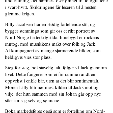
underfundig, det nærmest oser ømhet fra fotografiene
i svart-hvitt. Skildringene får leseren til å nesten
glemme krigen.
Billy Jacobsen har en stødig fortellende stil, og
bygger stemninga som gir oss et rikt portrett av
Nord-Norge i etterkrigstida. Innebygd er rockens
inntog, med musikkens makt over folk og Jack.
Akkompagnert av mange sjarmerende bilder, som
heldigvis vies stor plass.
Steg for steg, bokstavelig talt, følger vi Jack gjennom
livet. Dette fungerer som ei fin ramme rundt en
oppvekst i enkle kår, uten at det blir sentimentalt.
Moren Lilly blir nærmest kilden til Jacks mot og
vilje, der hun sammen med sin Johan går opp nye
stier for seg selv og sønnene.
Boka markedsføres også som ei fortelling om Nord-