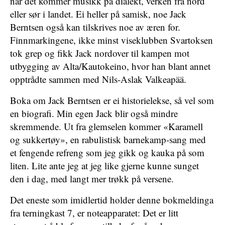
når det kommer musikk på dialekt, verken fra nord
eller sør i landet. Ei heller på samisk, noe Jack
Berntsen også kan tilskrives noe av æren for.
Finnmarkingene, ikke minst viseklubben Svartoksen
tok grep og fikk Jack nordover til kampen mot
utbygging av Alta/Kautokeino, hvor han blant annet
opptrådte sammen med Nils-Aslak Valkeapää.
Boka om Jack Berntsen er ei historielekse, så vel som
en biografi. Min egen Jack blir også mindre
skremmende. Ut fra glemselen kommer «Karamell
og sukkertøy», en rabulistisk barnekamp-sang med
et fengende refreng som jeg gikk og kauka på som
liten. Lite ante jeg at jeg like gjerne kunne sunget
den i dag, med langt mer trøkk på versene.
Det eneste som imidlertid holder denne bokmeldinga
fra terningkast 7, er noteapparatet: Det er litt