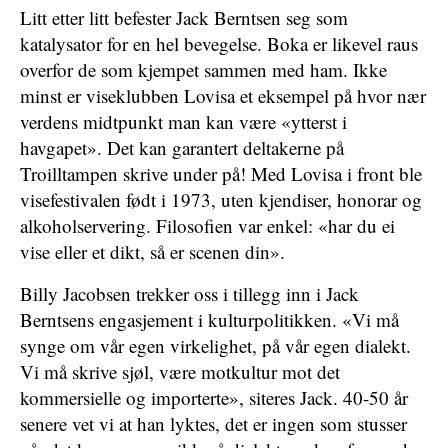
Litt etter litt befester Jack Berntsen seg som
katalysator for en hel bevegelse. Boka er likevel raus
overfor de som kjempet sammen med ham. Ikke
minst er viseklubben Lovisa et eksempel på hvor nær
verdens midtpunkt man kan være «ytterst i
havgapet». Det kan garantert deltakerne på
Troilltampen skrive under på! Med Lovisa i front ble
visefestivalen født i 1973, uten kjendiser, honorar og
alkoholservering. Filosofien var enkel: «har du ei
vise eller et dikt, så er scenen din».
Billy Jacobsen trekker oss i tillegg inn i Jack
Berntsens engasjement i kulturpolitikken. «Vi må
synge om vår egen virkelighet, på vår egen dialekt.
Vi må skrive sjøl, være motkultur mot det
kommersielle og importerte», siteres Jack. 40-50 år
senere vet vi at han lyktes, det er ingen som stusser