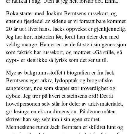
er radikal i dag. Uten at jeg helt forstår det. Ennå.
Boka starter med Joakim Berntsens russekort, og
etter en fjerdedel av sidene er vi fortsatt bare kommet
20 år ut i livet hans. Jacks oppvekst er gjenkjennelig.
Jeg har hørt historien før, fordi han deler den med
veldig mange. Han er en av de første i sin generasjon
som faktisk har russekort, og mottoet «Gå stille, gå
dypt» er slett ikke så lyrisk som det ser ut til.
Mye av bakgrunnsstoffet i biografien er fra Jack
Berntsens eget arkiv, lydopptak og biografiske
sangtekster, noe som skaper stor troverdighet og
dybde. Jeg tror på hvert et steinsens ord! Det at
hovedpersonen selv står for deler av arkivmaterialet,
gir lesinga en ekstra dimensjon. På denne måten
skriver han seg selv inn i sin egen storhet.
Menneskene rundt Jack Berntsen er skildret lunt og