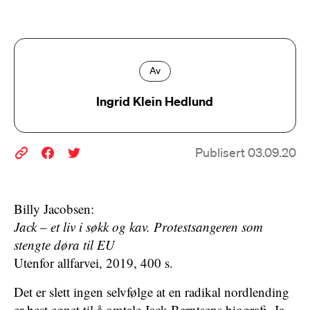
Av
Ingrid Klein Hedlund
Publisert 03.09.20
Billy Jacobsen:
Jack – et liv i søkk og kav. Protest­sangeren som
stengte døra til EU
Utenfor allfarvei, 2019, 400 s.
Det er slett ingen selvfølge at en radikal nordlending
er best egnet til å omtale Jack Berntsens biografi. Ja,