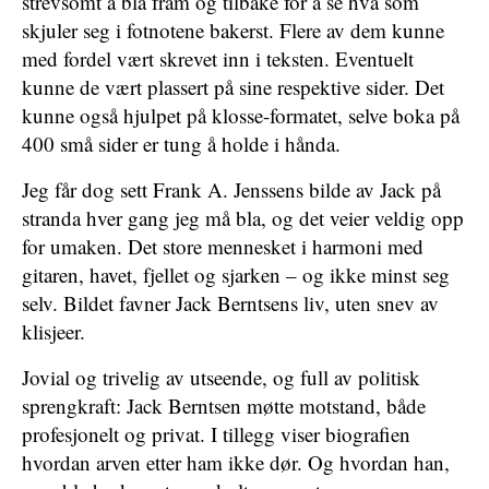
strevsomt å bla fram og tilbake for å se hva som
skjuler seg i fotnotene bakerst. Flere av dem kunne
med fordel vært skrevet inn i teksten. Eventuelt
kunne de vært plassert på sine respektive sider. Det
kunne også hjulpet på klosse-formatet, selve boka på
400 små sider er tung å holde i hånda.
Jeg får dog sett Frank A. Jenssens bilde av Jack på
stranda hver gang jeg må bla, og det veier veldig opp
for umaken. Det store mennesket i harmoni med
gitaren, havet, fjellet og sjarken – og ikke minst seg
selv. Bildet favner Jack Berntsens liv, uten snev av
klisjeer.
Jovial og trivelig av utseende, og full av politisk
sprengkraft: Jack Berntsen møtte motstand, både
profesjonelt og privat. I tillegg viser biografien
hvordan arven etter ham ikke dør. Og hvordan han,