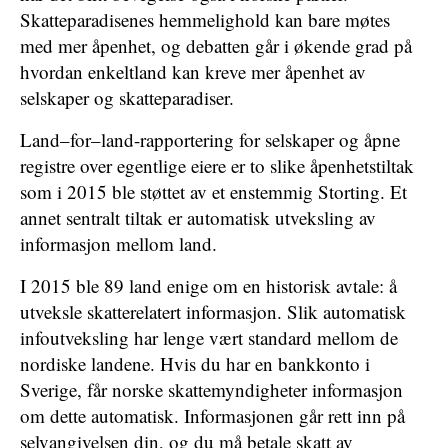
Skatteparadisenes hemmelighold kan bare møtes
med mer åpenhet, og debatten går i økende grad på
hvordan enkeltland kan kreve mer åpenhet av
selskaper og skatteparadiser.
Land–for–land-rapportering for selskaper og åpne
registre over egentlige eiere er to slike åpenhetstiltak
som i 2015 ble støttet av et enstemmig Storting. Et
annet sentralt tiltak er automatisk utveksling av
informasjon mellom land.
I 2015 ble 89 land enige om en historisk avtale: å
utveksle skatterelatert informasjon. Slik automatisk
infoutveksling har lenge vært standard mellom de
nordiske landene. Hvis du har en bankkonto i
Sverige, får norske skattemyndigheter informasjon
om dette automatisk. Informasjonen går rett inn på
selvangivelsen din, og du må betale skatt av