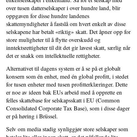
over tusen datterselskaper i over hundre land, blir
oppgaven for disse hundre landenes
skattemyndigheter å fastslå om hvert enkelt av disse
selskapene har betalt «riktig» skatt. Det åpner opp for
store muligheter til å flytte overskudd og
inntektsrettigheter til dit det gir lavest skatt, særlig når
det er snakk om intellektuelle rettigheter.
Alternativet til dagens system er å se på et globalt
konsern som én enhet, med én global profitt, i stedet
for tusen enheter med tusen profitterklæringer. Dette
er noe av ideen bak EUs arbeid med å opprette en
felles skattebase for selskapsskatt i EU (Common
Consolidated Corporate Tax Base), som i disse dager
er på høring i Brüssel.
Selv om media stadig synliggjør store selskaper som
betaler lite eller ingen skatt, er det påfallende lite