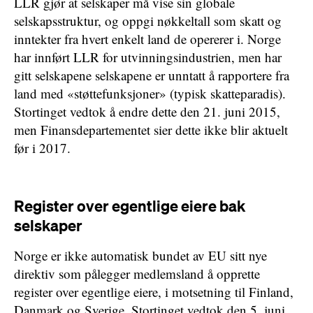
LLR gjør at selskaper må vise sin globale
selskapsstruktur, og oppgi nøkkeltall som skatt og
inntekter fra hvert enkelt land de opererer i. Norge
har innført LLR for utvinningsindustrien, men har
gitt selskapene selskapene er unntatt å rapportere fra
land med «støttefunksjoner» (typisk skatteparadis).
Stortinget vedtok å endre dette den 21. juni 2015,
men Finansdepartementet sier dette ikke blir aktuelt
før i 2017.
Register over egentlige eiere bak
selskaper
Norge er ikke automatisk bundet av EU sitt nye
direktiv som pålegger medlemsland å opprette
register over egentlige eiere, i motsetning til Finland,
Danmark og Sverige. Stortinget vedtok den 5. juni