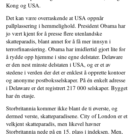
Kong og USA.
Det kan være overraskende at USA oppnår
pallplassering i hemmelighold. President Obama har
jo vært kjent for å presse flere utenlandske
skatteparadis, blant annet for å få mer innsyn i
terrorfinansiering. Obama har imidlertid gjort lite for
å rydde opp hjemme i sine egne delstater. Delaware
er den nest minste delstaten i USA, og er et av
stedene i verden der det er enklest å opprette kontoer
og anonyme postboksselskaper. På én enkelt adresse
i Delaware er det registrert 217 000 selskaper. Bygget
har én etasje.
Storbritannia kommer ikke blant de ti øverste, og
dermed verste, skatteparadisene. City of London er et
velkjent skatteparadis, men likevel havner
Storbritannia nede på en 15. plass i indeksen. Men,