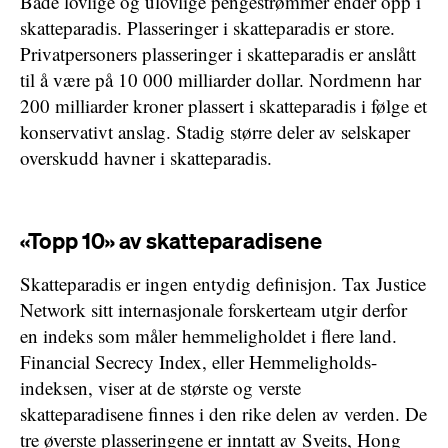
Både lovlige og ulovlige pengestrømmer ender opp i
skatteparadis. Plasseringer i skatteparadis er store.
Privatpersoners plasseringer i skatteparadis er anslått
til å være på 10 000 milliarder dollar. Nordmenn har
200 milliarder kroner plassert i skatteparadis i følge et
konservativt anslag. Stadig større deler av selskaper
overskudd havner i skatteparadis.
«Topp 10» av skatteparadisene
Skatteparadis er ingen entydig definisjon. Tax Justice
Network sitt internasjonale forskerteam utgir derfor
en indeks som måler hemmeligholdet i flere land.
Financial Secrecy Index, eller Hemmeligholds-
indeksen, viser at de største og verste
skatteparadisene finnes i den rike delen av verden. De
tre øverste plasseringene er inntatt av Sveits, Hong