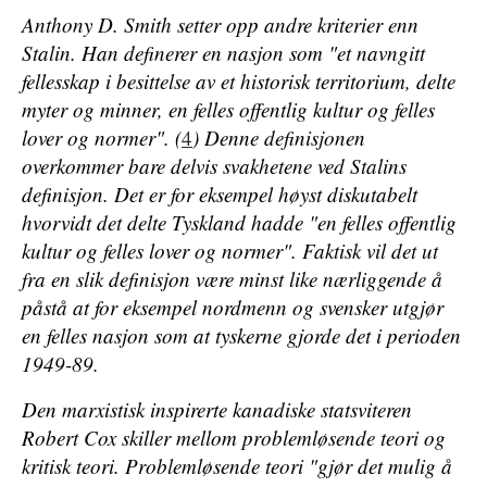
Anthony D. Smith setter opp andre kriterier enn
Stalin. Han definerer en nasjon som "et navngitt
fellesskap i besittelse av et historisk territorium, delte
myter og minner, en felles offentlig kultur og felles
lover og normer". (
4
) Denne definisjonen
overkommer bare delvis svakhetene ved Stalins
definisjon. Det er for eksempel høyst diskutabelt
hvorvidt det delte Tyskland hadde "en felles offentlig
kultur og felles lover og normer". Faktisk vil det ut
fra en slik definisjon være minst like nærliggende å
påstå at for eksempel nordmenn og svensker utgjør
en felles nasjon som at tyskerne gjorde det i perioden
1949-89.
Den marxistisk inspirerte kanadiske statsviteren
Robert Cox skiller mellom
problemløsende teori
og
kritisk teori
. Problemløsende teori "gjør det mulig å