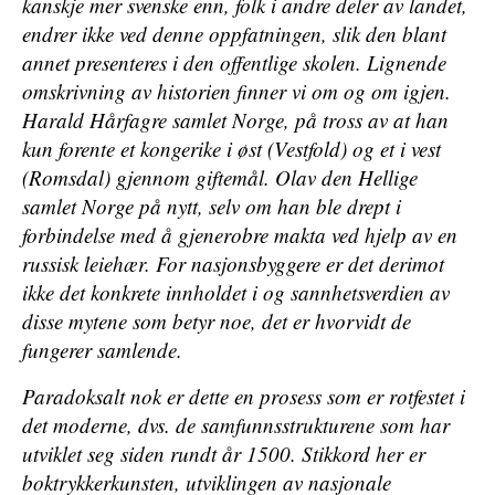
kanskje mer svenske enn, folk i andre deler av landet,
endrer ikke ved denne oppfatningen, slik den blant
annet presenteres i den offentlige skolen. Lignende
omskrivning av historien finner vi om og om igjen.
Harald Hårfagre samlet Norge, på tross av at han
kun forente et kongerike i øst (Vestfold) og et i vest
(Romsdal) gjennom giftemål. Olav den Hellige
samlet Norge på nytt, selv om han ble drept i
forbindelse med å gjenerobre makta ved hjelp av en
russisk leiehær. For nasjonsbyggere er det derimot
ikke det konkrete innholdet i og sannhetsverdien av
disse mytene som betyr noe, det er hvorvidt de
fungerer samlende.
Paradoksalt nok er dette en prosess som er rotfestet i
det moderne, dvs. de samfunnsstrukturene som har
utviklet seg siden rundt år 1500. Stikkord her er
boktrykkerkunsten, utviklingen av nasjonale