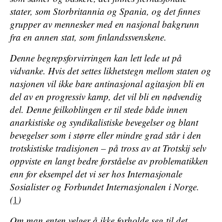
stater, som Storbritannia og Spania, og det finnes
grupper av mennesker med en nasjonal bakgrunn
fra en annen stat, som finlandssvenskene.
Denne begrepsforvirringen kan lett lede ut på
vidvanke. Hvis det settes likhetstegn mellom staten og
nasjonen vil ikke bare antinasjonal agitasjon bli en
del av en progressiv kamp, det vil bli en nødvendig
del. Denne feilkoblingen er til stede både innen
anarkistiske og syndikalistiske bevegelser og blant
bevegelser som i større eller mindre grad står i den
trotskistiske tradisjonen – på tross av at Trotskij selv
oppviste en langt bedre forståelse av problematikken
enn for eksempel det vi ser hos Internasjonale
Sosialister og Forbundet Internasjonalen i Norge.
(
1
)
Om man enten velger å ikke forholde seg til det