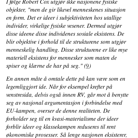
I følge Robert Cox utgjør ikke nasjonene fysiske
objekter, "men de gir likevel menneskenes situasjon
en form. Det er ideer i subjektiviteten hos utallige
individer, virkelige fysiske vesener. Dermed utgjør
disse ideene disse individenes sosiale eksistens. De
blir objektive i forhold til de strukturene som utgjør
menneskelig handling. Disse strukturene er like mye
materiell eksistens for mennesker som maten de
spiser og klærne de har på seg." (
9
)
En annen måte å omtale dette på kan være som en
legemliggjort ide
. Når for eksempel krefter på
venstresida, delvis også innen RV, går mot å benytte
seg av nasjonal argumentasjon i forbindelse med
EU-kampen, overser de denne realiteten. De
forholder seg til en kvasi-materialisme der ideer
forblir ideer og klassekampen reduseres til rent
økonomiske prosesser. Så lenge nasjonen eksisterer,