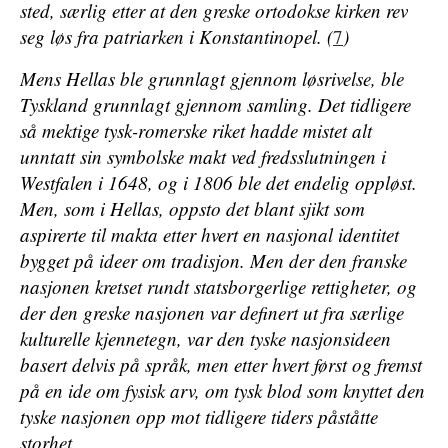
sted, særlig etter at den greske ortodokse kirken rev
seg løs fra patriarken i Konstantinopel. (
7
)
Mens Hellas ble grunnlagt gjennom løsrivelse, ble
Tyskland grunnlagt gjennom samling. Det tidligere
så mektige tysk-romerske riket hadde mistet alt
unntatt sin symbolske makt ved fredsslutningen i
Westfalen i 1648, og i 1806 ble det endelig oppløst.
Men, som i Hellas, oppsto det blant sjikt som
aspirerte til makta etter hvert en nasjonal identitet
bygget på ideer om tradisjon. Men der den franske
nasjonen kretset rundt statsborgerlige rettigheter, og
der den greske nasjonen var definert ut fra særlige
kulturelle kjennetegn, var den tyske nasjonsideen
basert delvis på språk, men etter hvert først og fremst
på en ide om fysisk arv, om tysk blod som knyttet den
tyske nasjonen opp mot tidligere tiders påståtte
storhet.