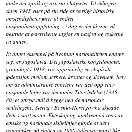
tanke der språk og arv sto i høysetet. Utviklingen
siden 1945 viser på sin side at særlige historiske
omstendigheter fører til endret
nasjonalitetsoppfatning – i dag er det få som vil
bestride at østerrikerne utgjør en nasjon og tyskerne
en annen.
Et annet eksempel på hvordan nasjonaliteten endrer
seg, er Jugoslavia. Det jugoslaviske kongedømmet,
grunnlagt i 1918, var opprinnelig en eksplisitt
føderasjon mellom serbere, kroater og slovenere. Selv
om de administrative enhetene var delt opp etter
nasjonale linjer var det under Titos ledelse (1945-
80) et uttrykt mål å bygge ned de nasjonale
skillelinjene. Særlig i Bosnia-Hercegovina skjedde
dette i stort monn. Ekteskap og samkvem på tvers av
etniske og nasjonale skillelinjer gjorde at det i
republikken på slutten av 1980-tallet var minst like