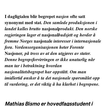
I dagligtalen blir begrepet
nasjon
ofte satt
synonymt med stat
. Den samlede produksjonen i
landet kalles brutto
nasjonal
produkt. Den norske
regjeringen lager et
nasjonal
budsjett og hevder å
fremme Norges
nasjonale
interesser i internasjonale
fora. Verdensorganisasjonen heter Forente
Nasjoner
, på tross av at den utgjøres av stater.
Denne begrepsforvirringen er ikke unaturlig når
man tar i betraktning hvordan
nasjonalitetsbegrepet har oppstått. Om man
imidlertid ønsker å ta det nasjonale spørsmålet opp
til vurdering, er det viktig å ha klarhet i begrepene.
Mathias Bismo er hovedfagsstudent i