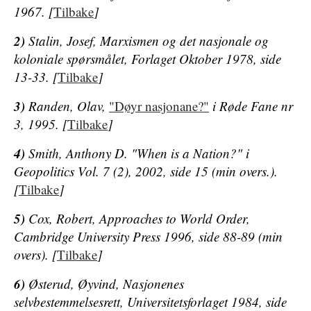
1967. [
Tilbake
]
2)
Stalin, Josef,
Marxismen og det nasjonale og
koloniale spørsmålet
, Forlaget Oktober 1978, side
13-33. [
Tilbake
]
3)
Randen, Olav,
"Døyr nasjonane?"
i
Røde Fane
nr
3, 1995. [
Tilbake
]
4)
Smith, Anthony D. "When is a Nation?" i
Geopolitics
Vol. 7 (2), 2002, side 15 (min overs.).
[
Tilbake
]
5)
Cox, Robert,
Approaches to World Order
,
Cambridge University Press 1996, side 88-89 (min
overs). [
Tilbake
]
6)
Østerud, Øyvind,
Nasjonenes
selvbestemmelsesrett
, Universitetsforlaget 1984, side