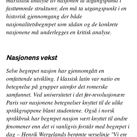
marxistisk analyse av nasjonen ta utgangspunkt i
fasttømrede strukturer, den må ta utgangspunkt i en
historisk gjennomgang der både
nasjonalitetsbegrepet som sådan og de konkrete
nasjonene må underlegges en kritisk analyse.
Nasjonens vekst
Selve begrepet
nasjon
har gjennomgått en
omfattende utvikling. I klassisk latin var
natio
en
betegnelse på grupper utenfor det romerske
samfunnet. Ved universitetet i det før-revolusjonære
Paris var nasjonene betegnelser knyttet til de ulike
språkgruppene blant studentene. Også i norsk
språkbruk har begrepet nasjon vært knyttet til andre
fenomener enn det vi vanligvis forstår med begrepet i
dag – Henrik Wergelands berømte verselinje "Vi ere