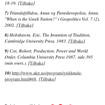
18-19. [
Tilbake
]
7)
Triandafyllidou, Anna og Paraskevopolou, Anna,
"When is the Greek Nation?" i
Geopolitics
Vol. 7 (2),
2002. [
Tilbake
]
8)
Hobsbawm, Eric,
The Invention of Tradition
,
Cambridge University Press, 1983. [
Tilbake
]
9)
Cox, Robert,
Production, Power and World
Order
, Columbia University Press 1987, side 395
(min overs.). [
Tilbake
]
10)
http://www.akp.no/program/gjeldende-
program.html#68
. [
Tilbake
]