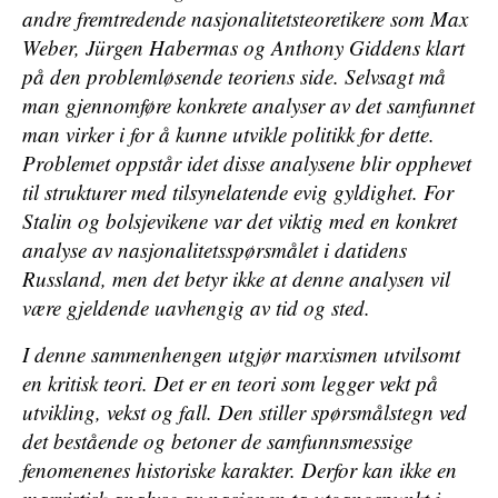
andre fremtredende nasjonalitetsteoretikere som Max
Weber, Jürgen Habermas og Anthony Giddens klart
på den problemløsende teoriens side. Selvsagt må
man gjennomføre konkrete analyser av det samfunnet
man virker i for å kunne utvikle politikk for dette.
Problemet oppstår idet disse analysene blir opphevet
til strukturer med tilsynelatende evig gyldighet. For
Stalin og bolsjevikene var det viktig med en konkret
analyse av nasjonalitetsspørsmålet i datidens
Russland, men det betyr ikke at denne analysen vil
være gjeldende uavhengig av tid og sted.
I denne sammenhengen utgjør marxismen utvilsomt
en kritisk teori. Det er en teori som legger vekt på
utvikling, vekst og fall. Den stiller spørsmålstegn ved
det bestående og betoner de samfunnsmessige
fenomenenes historiske karakter. Derfor kan ikke en