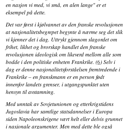
en nasjon vi med, vi små, en alen lange" er et
eksempel på dette.
Det var først i kjølvannet av den franske revolusjonen
at nasjonalitetsbegrepet begynte å nærme seg det slik
vi kjenner det i dag. Uttrykt gjennom slagordet om
frihet, likhet og brorskap handlet den franske
revolusjonen ideologisk om likeverd mellom alle som
bodde i den politiske enheten Frankrike. (
6
) Selv i
dag er denne nasjonalitetsforståelsen fremtredende i
Frankrike – en franskmann er en person født
innenfor landets grenser, i utgangspunktet uten
hensyn til avstamning.
Med unntak av Sovjetunionen og etterkrigstidens
Jugoslavia har samtlige statsdannelser i Europa
siden Napoleonskrigene vært helt eller delvis grunnet
i nasjonale argumenter. Men med dette ble også