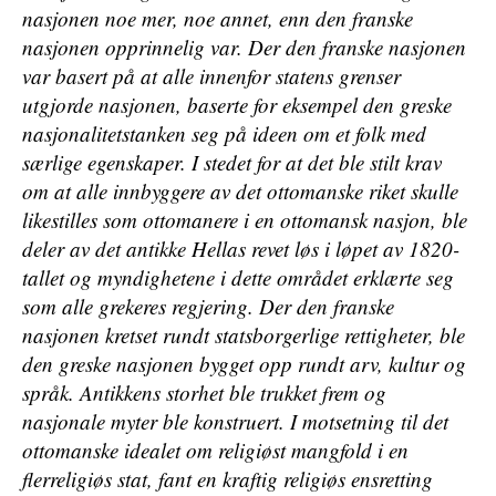
nasjonen noe mer, noe annet, enn den franske
nasjonen opprinnelig var. Der den franske nasjonen
var basert på at alle innenfor statens grenser
utgjorde nasjonen, baserte for eksempel den greske
nasjonalitetstanken seg på ideen om et folk med
særlige egenskaper. I stedet for at det ble stilt krav
om at alle innbyggere av det ottomanske riket skulle
likestilles som ottomanere i en ottomansk nasjon, ble
deler av det antikke Hellas revet løs i løpet av 1820-
tallet og myndighetene i dette området erklærte seg
som alle grekeres regjering. Der den franske
nasjonen kretset rundt statsborgerlige rettigheter, ble
den greske nasjonen bygget opp rundt arv, kultur og
språk. Antikkens storhet ble trukket frem og
nasjonale myter ble konstruert. I motsetning til det
ottomanske idealet om religiøst mangfold i en
flerreligiøs stat, fant en kraftig religiøs ensretting