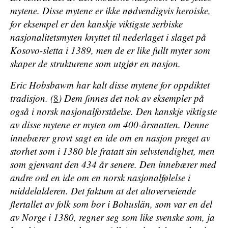
mytene. Disse mytene er ikke nødvendigvis heroiske,
for eksempel er den kanskje viktigste serbiske
nasjonalitetsmyten knyttet til nederlaget i slaget på
Kosovo-sletta i 1389, men de er like fullt myter som
skaper de strukturene som utgjør en nasjon.
Eric Hobsbawm har kalt disse mytene for oppdiktet
tradisjon. (
8
) Dem finnes det nok av eksempler på
også i norsk nasjonalforståelse. Den kanskje viktigste
av disse mytene er myten om 400-årsnatten. Denne
innebærer grovt sagt en ide om en nasjon preget av
storhet som i 1380 ble fratatt sin selvstendighet, men
som gjenvant den 434 år senere. Den innebærer med
andre ord en ide om en norsk nasjonalfølelse i
middelalderen. Det faktum at det altoverveiende
flertallet av folk som bor i Bohuslän, som var en del
av Norge i 1380, regner seg som like svenske som, ja