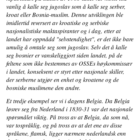
vanlig å kalle seg jugoslav som å kalle seg serber,
kroat eller Bosnia-muslim. Denne utviklingen ble
imidlertid reversert av kroatiske og serbiske
nasjonalistiske maktaspiranter og i dag, etter at
landet har oppnådd "selvstendighet", er det ikke bare
umulig å omtale seg som jugoslav. Selv det å kalle
seg bosnier er vanskeliggjort siden landet, på de
feltene som ikke bestemmes av OSSEs høykommissær
i landet, konsekvent er styrt etter nasjonale skiller,
der serberne utgjør en enhet og kroatene og de
bosniske muslimene den andre.
Et tredje eksempel ser vi i dagens Belgia. Da Belgia
løsrev seg fra Nederland i 1830-31 var det nasjonale
spørsmålet viktig. På tross av at Belgia, da som nå,
var tospråklig, og på tross av at det ene av disse
språkene, flamsk, ligger nærmere nederlandsk enn