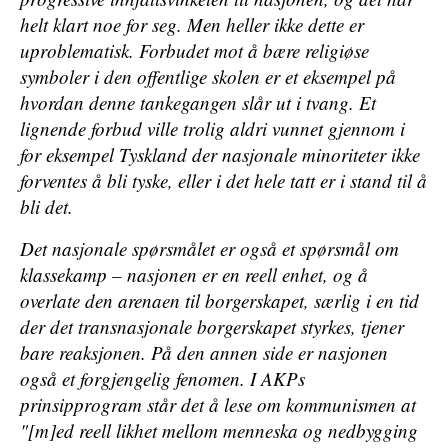
helt klart noe for seg. Men heller ikke dette er
uproblematisk. Forbudet mot å bære religiøse
symboler i den offentlige skolen er et eksempel på
hvordan denne tankegangen slår ut i tvang. Et
lignende forbud ville trolig aldri vunnet gjennom i
for eksempel Tyskland der nasjonale minoriteter ikke
forventes å bli tyske, eller i det hele tatt er i stand til å
bli det.
Det nasjonale spørsmålet er også et spørsmål om
klassekamp – nasjonen er en reell enhet, og å
overlate den arenaen til borgerskapet, særlig i en tid
der det transnasjonale borgerskapet styrkes, tjener
bare reaksjonen. På den annen side er nasjonen
også et forgjengelig fenomen. I AKPs
prinsipprogram står det å lese om kommunismen at
"[m]ed reell likhet mellom menneska og nedbygging