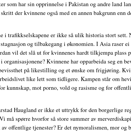
r som har sin opprinnelse i Pakistan og andre land lan
t skritt der kvinnene også med en annen bakgrunn enn d
i trafikkselskapene er ikke så ulik historia stort sett. N
t stagnasjon og tilbakegang i økonomien. I Asia raser ei
ordan vil det slå ut for kvinnenes hardt tilkjempa plass 
g i organisasjonene? Kvinnene har opparbeida seg en be
bevissthet på likestilling og et ønske om frigjøring. Kv
 arbeidslivet like lett som tidligere. Kampen står om he
for kunnskap, mot porno, vold og rasisme og for offentl
arstad Haugland er ikke et uttrykk for den borgerlige r
Vi må spørre hvorfor så store summer av merverdiskap
k av offentlige tjenester? Er det nymoralismen, mor og b