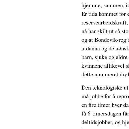
hjemme, sammen, ide
Er tida kommet for e
reservearbeidskraft, 
nå har skilt ut så st
og at Bondevik-regje
utdanna og de uønsk
barn, sjuke og eldre
kvinnene allikevel 
dette nummeret drøf
Den teknologiske utv
må jobbe for å repro
en fire timer hver d
få 6-timersdagen får
deltidsjobber, og hj