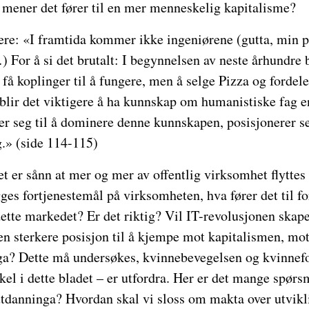
mener det fører til en mer menneskelig kapitalisme?
re: «I framtida kommer ikke ingeniørene (gutta, min pr
 For å si det brutalt: I begynnelsen av neste århundre b
å få koplinger til å fungere, men å selge Pizza og fordel
 blir det viktigere å ha kunnskap om humanistiske fag 
r seg til å dominere denne kunnskapen, posisjonerer seg 
.» (side 114-115)
t er sånn at mer og mer av offentlig virksomhet flyttes t
ges fortjenestemål på virksomheten, hva fører det til fo
dette markedet? Er det riktig? Vil IT-revolusjonen skap
en sterkere posisjon til å kjempe mot kapitalismen, mo
a? Dette må undersøkes, kvinnebevegelsen og kvinnefo
el i dette bladet – er utfordra. Her er det mange spørsm
i utdanninga? Hvordan skal vi sloss om makta over utvikl