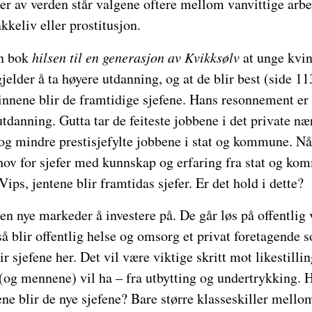
er av verden står valgene oftere mellom vanvittige arb
kkeliv eller prostitusjon.
in bok
hilsen til en generasjon av Kvikksølv
at unge kvin
t gjelder å ta høyere utdanning, og at de blir best (side 1
innene blir de framtidige sjefene. Hans resonnement er 
utdanning. Gutta tar de feiteste jobbene i det private næ
 og mindre prestisjefylte jobbene i stat og kommune. Nå
hov for sjefer med kunnskap og erfaring fra stat og kom
 Vips, jentene blir framtidas sjefer. Er det hold i dette?
len nye markeder å investere på. De går løs på offentlig
så blir offentlig helse og omsorg et privat foretagende s
r sjefene her. Det vil være viktige skritt mot likestilli
(og mennene) vil ha – fra utbytting og undertrykking. H
ene blir de nye sjefene? Bare større klasseskiller mell