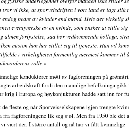
og fysiske underlegenhet overfor manden ikke stiller se
 tror vi ikke, at sporveisdriften i vort land er lagt slik t
g endog bedre av kvinder end mænd. Hvis der virkelig sk
annen eventyrerske av en kvinde, som ønsker at stille sig
og almen forlystelse, saa bør vedkommende kollega, str
ken mision hun har stillet sig til tjeneste. Hun vil kan
 tilfælde i virkeligheten formentlig nærmest kommer til å
ikmorderens rolle.»
vinnelige konduktører møtt av fagforeningen på grønntrik
ngte arbeidskraft fordi den mannlige befolkninga gikk 
r krig i Europa og høykonjukturen hadde satt inn for ful
t de fleste og når Sporveisselskapene igjen trengte kvin
a fra fagforeningene lik seg sjøl. Men fra 1950 ble det a
vi vært der. I større antall og nå har vi fått kvinnelige