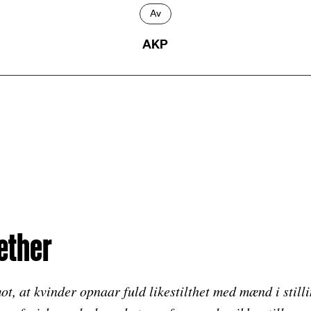
Av
AKP
æther
ot, at kvinder opnaar fuld likestilthet med mænd i still