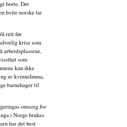
gt borte. Det
en hvite norske tar
å rett før
 alvorlig krise som
på arbeidsplassene,
vissthet som
innene kan ikke
ving av kvinnelønna,
ige barnehager til
egjeringas omsorg for
inga i Norge brukes
arn har det best