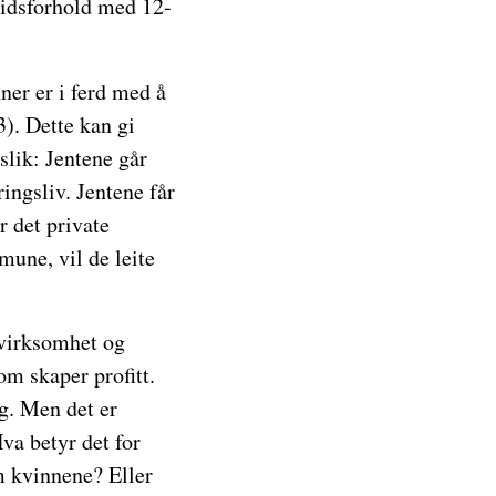
eidsforhold med 12-
ner er i ferd med å
13). Dette kan gi
slik: Jentene går
ringsliv. Jentene får
r det private
mune, vil de leite
 virksomhet og
om skaper profitt.
ng. Men det er
va betyr det for
om kvinnene? Eller