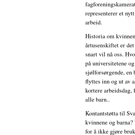
fagforeningskamerate
representerer et nyt
arbeid.
Historia om kvinnene 
årtusenskiftet er de
snart vil nå oss. Hv
på universitetene o
sjølforsørgende, en 
flyttes inn og ut av
kortere arbeidsdag, 
alle barn..
Kontantstøtta til Sv
kvinnene og barna? 
for å ikke gjøre bru