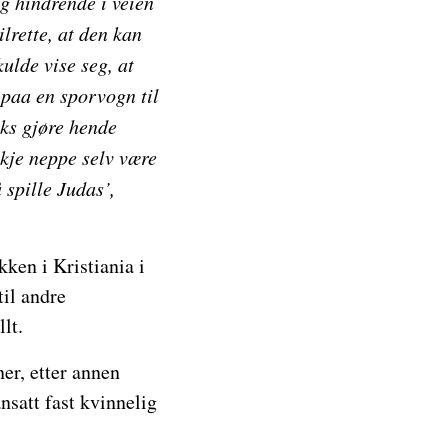
g hindrende i veien
ilrette, at den kan
ulde vise seg, at
 paa en sporvogn til
aks gjøre hende
skje neppe selv være
 spille Judas’,
ken i Kristiania i
til andre
lt.
ner, etter annen
nsatt fast kvinnelig