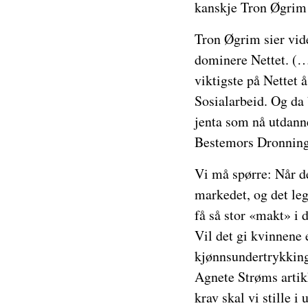
kanskje Tron Øgrim 
Tron Øgrim sier vide
dominere Nettet. (…)
viktigste på Nettet 
Sosialarbeid. Og da
jenta som nå utdanne
Bestemors Dronning
Vi må spørre: Når de
markedet, og det leg
få så stor «makt» i 
Vil det gi kvinnene 
kjønnsundertrykking
Agnete Strøms artikk
krav skal vi stille 