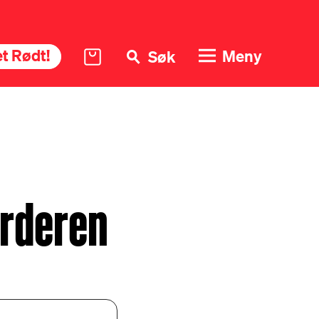
t Rødt!
Meny
Søk
rderen