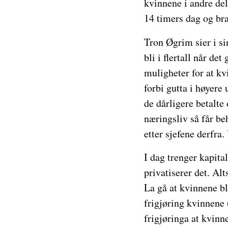
kvinnene i andre del
14 timers dag og bra
Tron Øgrim sier i s
bli i flertall når de
muligheter for at kv
forbi gutta i høyere 
de dårligere betalte
næringsliv så får be
etter sjefene derfra.
I dag trenger kapita
privatiserer det. Alt
La gå at kvinnene bli
frigjøring kvinnene 
frigjøringa at kvinn