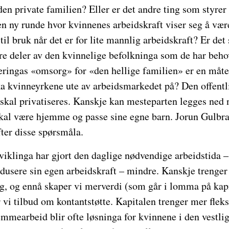
n private familien? Eller er det andre ting som styre
n ny runde hvor kvinnenes arbeidskraft viser seg å vær
til bruk når det er for lite mannlig arbeidskraft? Er det
ore deler av den kvinnelige befolkninga som de har behov
ringas «omsorg» for «den hellige familien» er en måte 
a kvinneyrkene ute av arbeidsmarkedet på? Den offentl
 skal privatiseres. Kanskje kan mesteparten legges ned 
skal være hjemme og passe sine egne barn. Jorun Gulbra
ter disse spørsmåla.
iklinga har gjort den daglige nødvendige arbeidstida –
dusere sin egen arbeidskraft – mindre. Kanskje trenger
ag, og ennå skaper vi merverdi (som går i lomma på kapit
 vi tilbud om kontantstøtte. Kapitalen trenger mer fleks
emmearbeid blir ofte løsninga for kvinnene i den vestli