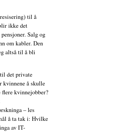
esisering) til å
lir ikke det
e pensjoner. Salg og
enn om kabler. Den
altså til å bli
il det private
r kvinnene å skulle
e flere kvinnejobber?
t
rskninga – les
ål å ta tak i: Hvilke
inga av IT-