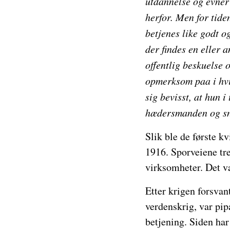
utdannelse og evner 
herfor. Men for tiden
betjenes like godt o
der findes en eller 
offentlig beskuelse 
opmerksom paa i hvil
sig bevisst, at hun i
hædersmanden og sn
Slik ble de første k
1916. Sporveiene tre
virksomheter. Det va
Etter krigen forsvan
verdenskrig, var pip
betjening. Siden har 