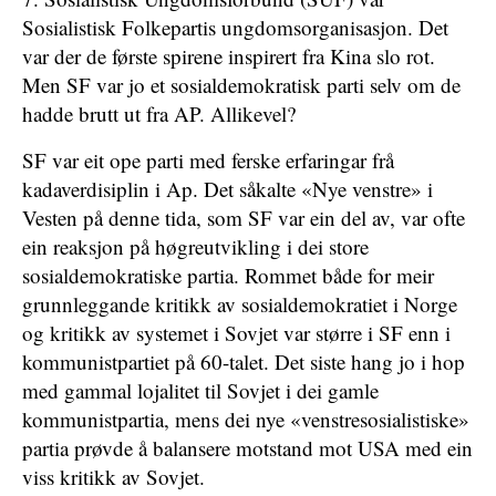
Sosialistisk Folkepartis ungdomsorganisasjon. Det
var der de første spirene inspirert fra Kina slo rot.
Men SF var jo et sosialdemokratisk parti selv om de
hadde brutt ut fra AP. Allikevel?
SF var eit ope parti med ferske erfaringar frå
kadaverdisiplin i Ap. Det såkalte «Nye venstre» i
Vesten på denne tida, som SF var ein del av, var ofte
ein reaksjon på høgreutvikling i dei store
sosialdemokratiske partia. Rommet både for meir
grunnleggande kritikk av ­sosialdemokratiet­­­ i Norge
og kritikk av systemet i Sovjet var større i SF enn i
kommunistpartiet på 60-talet. Det siste hang jo i hop
med gammal lojalitet til Sovjet i dei gamle
kommunistpartia, mens dei nye «venstre­sosialistiske»
partia prøvde å balansere motstand mot USA med ein
viss kritikk av Sovjet.