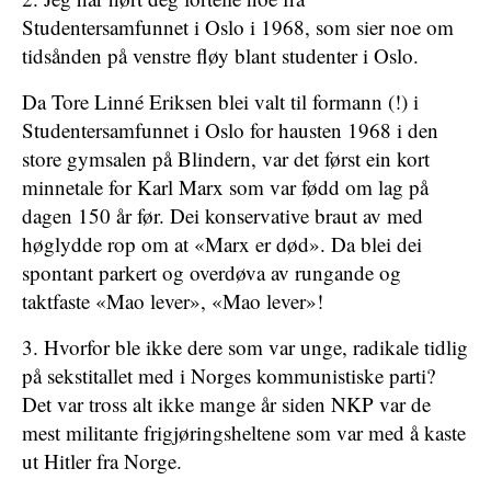
Studentersamfunnet i Oslo i 1968, som sier noe om
tidsånden på venstre fløy blant studenter i Oslo.
Da Tore Linné Eriksen blei valt til formann (!) i
Studentersamfunnet i Oslo for hausten 1968 i den
store gymsalen på Blindern, var det først ein kort
minnetale for Karl Marx som var fødd om lag på
dagen 150 år før. Dei konservative braut av med
høglydde rop om at «Marx er død». Da blei dei
spontant parkert og overdøva av rungande og
taktfaste «Mao lever», «Mao lever»!
3. Hvorfor ble ikke dere som var unge, radikale tidlig
på sekstitallet med i Norges kommunistiske parti?
Det var tross alt ikke mange år siden NKP var de
mest militante frigjøringsheltene som var med å kaste
ut Hitler fra Norge.