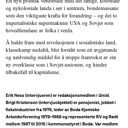
Eit nytt politisk verdsbilde med dei fattige, koloniale
og nykoloniale landa i sør i sentrum, bondemassane
som den viktigaste krafta for forandring – og dei to
imperialistiske supermaktene USA og Sovjet som
hovedfiendane av folka i verda.
Å halde fram med revolusjonen i sosialistiske land,
klassekamp nedafrå, blei forstått som eit avgjørande
og nødvendig middel for å stoppe framvekst av ein
ny overklasse som i Sovjet-unionen, og hindre
tilbakefall til ­kapitalisme.
Erik Ness (intervjueren) er redaksjonsmedlem i
Gnist
.
Brigt Kristensen (intervjuobjektet) er pensjonist, jobbet i
fiskeindustrien fra 1976, leder av Bodø Kjemiske
Arbeiderforening 1978–1988 og representerte RV og Rødt
mellom 1987 til 2015 i kommunestyret i Bodø. Var medlem