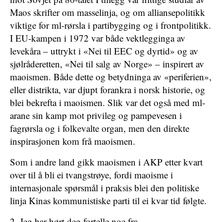
Maos skrifter om masselinja, og om alliansepolitikk
viktige for ml-rørsla i partibygging og i frontpolitikk.
I EU-kampen i 1972 var både vektlegginga av
levekåra – uttrykt i «Nei til EEC og dyrtid» og av
sjølråderetten, «Nei til salg av Norge» – inspirert av
maoismen. Både dette og betydninga av «periferien»,
eller distrikta, var djupt forankra i norsk historie, og
blei bekrefta i maoismen. Slik var det også med ml-
arane sin kamp mot privileg og pampevesen i
fagrørsla og i folkevalte organ, men den direkte
inspirasjonen kom frå maoismen.
Som i andre land gikk maoismen i AKP etter kvart
over til å bli ei tvangstrøye, fordi maoisme i
internasjonale spørsmål i praksis blei den politiske
linja Kinas kommunistiske parti til ei kvar tid følgte.
2. Jeg har hørt deg fortelle noe fra