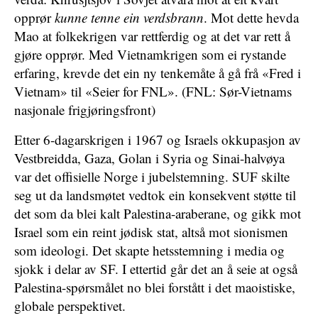
opprør
kunne tenne ein verdsbrann
. Mot dette hevda
Mao at folkekrigen var rettferdig og at det var rett å
gjøre opprør. Med Vietnamkrigen som ei rystande
erfaring, krevde det ein ny tenkemåte å gå frå «Fred i
Vietnam» til «Seier for FNL». (FNL: Sør-Vietnams
nasjonale frigjøringsfront)
Etter 6-dagarskrigen i 1967 og Israels okkupasjon av
Vestbreidda, Gaza, Golan i Syria og Sinai-halvøya
var det offisielle Norge i jubelstemning. SUF skilte
seg ut da landsmøtet vedtok ein konsekvent støtte til
det som da blei kalt Palestina-araberane, og gikk mot
Israel som ein reint jødisk stat, altså mot sionismen
som ideologi. Det skapte hetsstemning i media og
sjokk i delar av SF. I ettertid går det an å seie at også
Palestina-spørsmålet no blei forstått i det maoistiske,
globale perspektivet.