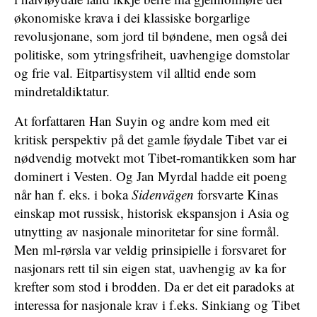
økonomiske krava i dei klassiske borgarlige
revolusjonane, som jord til bøndene, men også dei
politiske, som ytringsfriheit, uavhengige domstolar
og frie val. Eitpartisystem vil alltid ende som
mindretaldiktatur.
At forfattaren Han Suyin og andre kom med eit
kritisk perspektiv på det gamle føydale Tibet var ei
nødvendig motvekt mot Tibet-romantikken som har
dominert i Vesten. Og Jan Myrdal hadde eit poeng
når han f. eks. i boka
Sidenvägen
forsvarte Kinas
einskap mot russisk, historisk ekspansjon i Asia og
utnytting av nasjonale minoritetar for sine formål.
Men ml-rørsla var veldig prinsipielle i forsvaret for
nasjonars rett til sin eigen stat, uavhengig av ka for
krefter som stod i brodden. Da er det eit paradoks at
interessa for nasjonale krav i f.eks. Sinkiang og Tibet