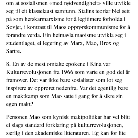
om at sosialismen «med ­nødvendigheit» ville utvikle
seg til eit klasselaust samfunn. Stalins teoriar blei sett
på som herskarmarxisme for å legitimere forholda i
Sovjet, i kontrast til Maos opprørskommunisme for å
forandre verda. Ein heimavla maoisme utvikla seg i
studentlaget, ei legering av Marx, Mao, Brox og
Sartre.
8. En av de mest omtalte epokene i Kina var
Kulturrevolusjonen fra 1966 som varte en god del år
framover. Det var ikke bare sosialister som lot seg
inspirere av opprøret nedenfra. Var det egentlig bare
en maktkamp som Mao satte i gang for å sikre sin
egen makt?
Personen Mao som kynisk maktpolitikar har vel blitt
ei slags standard forklaring på kulturrevolusjonen,
særlig i den akademiske litteraturen. Eg kan for lite