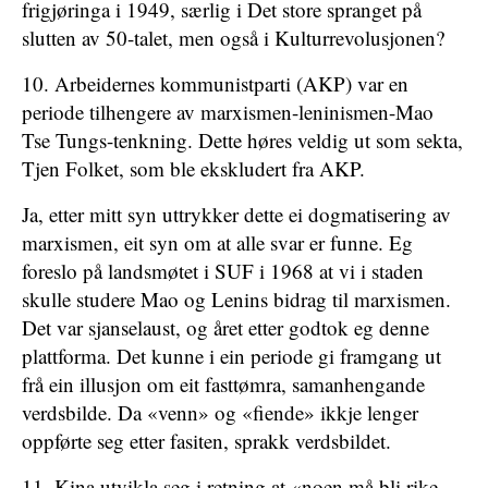
frigjøringa i 1949, særlig i Det store spranget på
slutten av 50-talet, men også i ­Kulturrevolusjonen?
10. Arbeidernes kommunistparti (AKP) var en
periode tilhengere av marxismen-leninismen-­Mao
Tse Tungs-tenkning. Dette høres veldig ut som sekta,
Tjen Folket, som ble ekskludert fra AKP.
Ja, etter mitt syn uttrykker dette ei dogmatisering av
marxismen, eit syn om at alle svar er funne. Eg
foreslo på landsmøtet i SUF i 1968 at vi i staden
skulle studere Mao og Lenins bidrag til marxismen.
Det var sjanselaust, og året etter godtok eg denne
plattforma. Det kunne i ein periode gi framgang ut
frå ein illusjon om eit fasttømra, samanhengande
verdsbilde. Da «venn» og «fiende» ikkje lenger
oppførte seg etter fasiten, sprakk verdsbildet.
11. Kina utvikla seg i retning at «noen må bli rike