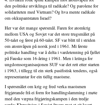
den politiske utviklinga til radikale? Og parolene for
solidariteten med Vietnam? Og hva mente radikale
om okkupantstaten Israel?
Her var det mange spørsmål. Faren for atomkrig
mellom USA og Sovjet var det store trugsmålet på
50-talet og først på 60-talet. SF var blitt til i striden
om atomvåpen på norsk jord i 1961. Mi første
politiske handling var å delta i vardetenning på fjellet
på Fauske som 16-åring i 1961. Men i leiinga for
ungdomsorganisasjonen SUF var det rett etter starten
i 1963, i tillegg til ein sterk pasifistisk tendens, også
representantar for ein tidlig maoisme.
I spørsmålet om krig og fred verka maoismen
frigjørande frå ei form for handlingslamming i møte
med den væpna frigjøringskampen i den tredje
verda: Khrusjtsjov i Sovjet åtvara mot at eit kvart