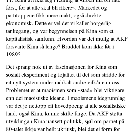
først, for at alle skal bli rikere». Markedet og
partitoppene fikk mere makt, også direkte
økonomisk. Dette er vel det vi kaller borgerlig
tankegang, og var begynnelsen på Kina som et
kapitalistisk samfunn. Hvordan var det mulig at AKP
forsvarte Kina så lenge? Bruddet kom ikke før i
1989?
Det sprang nok ut av fascinasjonen for Kina som
sosialt eksperiment og lojalitet til dei som stridde for
eit nytt system under radikalt andre vilkår enn oss.
Problemet er at maoismen som «stad» blei viktigare
enn dei maoistiske ideane. I maoismens idegrunnlag
var det jo nettopp eit hovedpoeng at alle sosialistiske
land, også Kina, kunne skifte farge. Da AKP støtta
utviklinga i Kina uansett politikk, sjøl om partiet på
80-talet ikkje var heilt ukritisk, blei det ei form for