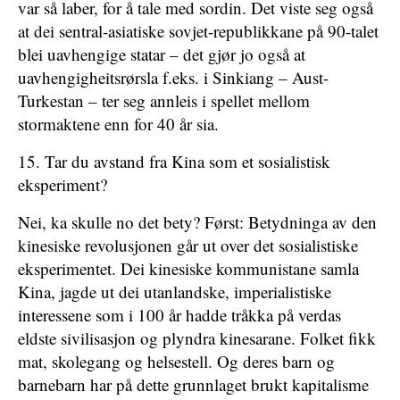
var så laber, for å tale med sordin. Det viste seg også
at dei sentral-asiatiske sovjet-republikkane på 90-talet
blei uavhengige statar – det gjør jo også at
uavhengigheitsrørsla f.eks. i Sinkiang – Aust-
Turkestan – ter seg annleis i spellet mellom
stormaktene enn for 40 år sia.
15. Tar du avstand fra Kina som et sosialistisk
eksperiment?
Nei, ka skulle no det bety? Først: Betydninga av den
kinesiske revolusjonen går ut over det sosialistiske
eksperimentet. Dei kinesiske kommunistane samla
Kina, jagde ut dei utanlandske, imperialistiske
interessene som i 100 år hadde tråkka på verdas
eldste sivilisasjon og plyndra kinesarane. Folket fikk
mat, skolegang og helsestell. Og deres barn og
barnebarn har på dette grunnlaget brukt kapitalisme