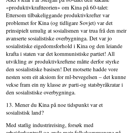
«produktivkraftteorien» om Kina på 60-talet:
Ettersom tilbakeliggande produktivkrefter var
problemet for Kina (og tidligare Sovjet) var det
prinsipielt umulig at sosialismen var trua frå den meir
avanserte sosialistiske overbygninga. Det var jo
sosialistiske eigedomsforhold i Kina og den leiande
krafta i staten var det kommunistiske partiet! All
utvikling av produktivkreftene måtte derfor styrke
den sosialistiske basisen! Det motsette hadde vore
nesten som eit aksiom for ml-bevegelsen – det kunne
vekse fram ein ny klasse av parti-og statsbyråkratar i
den sosialistiske overbygninga.
13. Mener du Kina på noe tidspunkt var et
sosialistisk land?
Med statlig industrireising, forsøk med
arbeidarkontroll og enda meir folkekommunane på