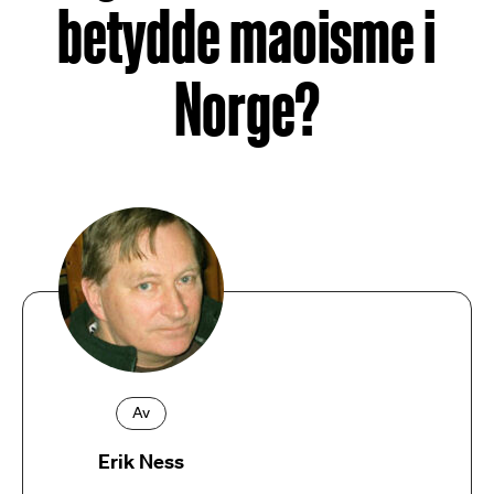
betydde maoisme i
Norge?
Av
Erik Ness