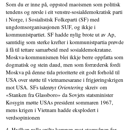
Som du er inne på, oppstod maoismen som politisk
tendens og rørsle i eit venstre-sosialdemokratisk parti
i Norge, i Sosialistisk Folkeparti (SF) med
ungdomsorganisasjonen SUF, og ikkje i
kommunistpartiet. SF hadde nylig brote ut av Ap,
samtidig som sterke krefter i kommunistpartia prøvde
å få til tettare samarbeid med sosialdemokratane.
Moskva-kommunismen blei ikkje berre oppfatta som
dogmatisk og stein daud, men som forrædersk fordi
Moskva på denne tida prioriterte eit godt forhold til
USA over støtte til vietnamesarane i frigjøringskrigen
mot USA. SFs talerøyr
Orientering
skreiv om
«Stanken fra Glassboro» da Sovjets statsminister
Kosygin møtte USAs president sommaren 1967,
mens krigen i Vietnam hadde eksplodert i
verdsopinionen
4. Hvilken rolle spilte kampen mot atomvåpen for