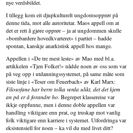
nye verdsbildet.
I tillegg kom eit djupkulturelt ungdomsopprør på
denne tida, mot alle autoritetar. Maos appell om at
det er rett å gjøre opprør – ja at ungdommen skulle
«bombardere hovedkvarteret» i partiet – hadde
spontan, kanskje anarkistisk appell hos mange.
Appellen i «De tre mest leste» av Mao med bl.a.
artikkelen «Tjen Folket!» nådde noen av oss som var
på veg opp i utdanningssystemet, på same måte som
siste linje i «Teser om Feuerbach» av Karl Marx:
Filosofane har berre tolka verda ulikt, det det kjem
an på er å forandre ho
. Begrepet klassereise var
ikkje oppfunne, men i denne doble appellen var
handling viktigare enn prat, og truskap mot vanlig
folk viktigare enn karriere i systemet. Utfordringa var
eksistensiell for noen – ka vil du med livet ditt?