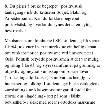
8. Du pleier å bruke begrepet «positivistisk
tankegang» når du kritiserer Sovjet, Stalin og
Arbeiderpartiet. Kan du forklare begrepet
positivistisk og hvorfor du synes det er en nyttig
beskrivelse?
Maoismen som dominerte i SFs studentlag frå starten
i 1964, tok etter kvart inntrykk av ein heftig debatt
om vitskapsteorien positivisme ved universitetet i
Oslo. Politisk betydde positiv­ismen at det var mulig
og riktig å forstå (og styre) samfunnet på grunnlag av
objektiv og nøytral kunnskap om sosiale lover
(«sosial ingeniørkunst»), som var uavhengig av
interesser og tolking. I studentlaget blei sosiologiens
«avskaffing» av klassemotsetningar til fordel for
teoriar om «lagdeling» sett på som «falskt
bevisstheit» i slekt med idear i ortodoks marxisme