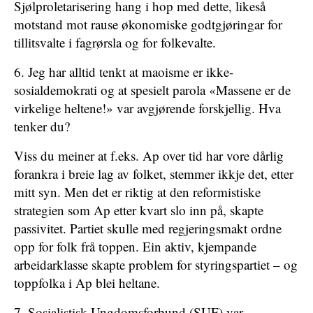
Sjølproletarisering hang i hop med dette, likeså
motstand mot rause økonomiske godtgjøringar for
tillitsvalte i fagrørsla og for folkevalte.
6. Jeg har alltid tenkt at maoisme er ikke-
sosialdemokrati og at spesielt parola «Massene er de
virkelige heltene!» var avgjørende forskjellig. Hva
tenker du?
Viss du meiner at f.eks. Ap over tid har vore dårlig
forankra i breie lag av folket, stemmer ikkje det, etter
mitt syn. Men det er riktig at den reformistiske
strategien som Ap etter kvart slo inn på, skapte
passivitet. Partiet skulle med regjeringsmakt ordne
opp for folk frå toppen. Ein aktiv, kjempande
arbeidarklasse skapte ­problem for styringspartiet – og
toppfolka i Ap blei heltane.
7. Sosialistisk Ungdomsforbund (SUF) var