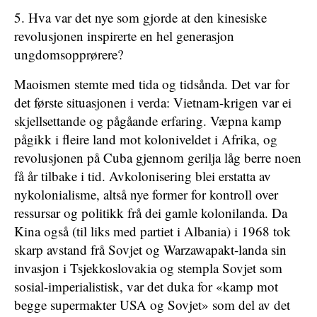
5. Hva var det nye som gjorde at den kinesiske
revolusjonen inspirerte en hel generasjon
ungdomsopprørere?
Maoismen stemte med tida og tidsånda. Det var for
det første situasjonen i verda: Vietnam-krigen var ei
skjellsettande og pågåande erfaring. Væpna kamp
pågikk i fleire land mot koloniveldet i Afrika, og
revolusjonen på Cuba gjennom gerilja låg berre noen
få år tilbake i tid. Avkolonisering blei erstatta av
nykolonialisme, altså nye former for kontroll over
ressursar og politikk frå dei gamle kolonilanda. Da
Kina også (til liks med partiet i Albania) i 1968 tok
skarp avstand frå Sovjet og Warzawapakt-landa sin
invasjon i Tsjekkoslovakia og stempla Sovjet som
sosial-imperialistisk, var det duka for «kamp mot
begge supermakter USA og Sovjet» som del av det