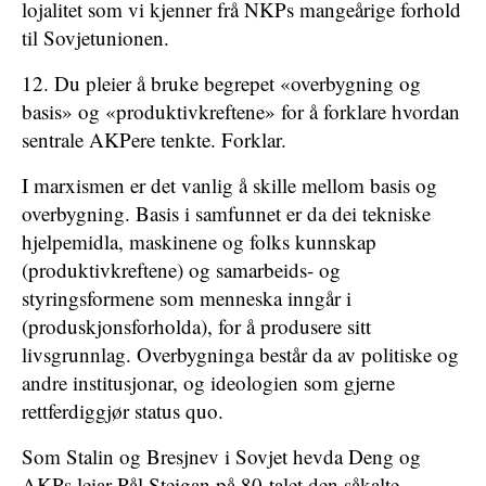
lojalitet som vi kjenner frå NKPs mangeårige forhold
til Sovjetunionen.
12. Du pleier å bruke begrepet «overbygning og
basis» og «produktivkreftene» for å forklare hvordan
sentrale AKPere tenkte. Forklar.
I marxismen er det vanlig å skille mellom basis og
overbygning. Basis i samfunnet er da dei tekniske
hjelpemidla, maskinene og folks kunnskap
(produktivkreftene) og samarbeids- og
styringsformene som menneska inngår i
(produskjonsforholda), for å produsere sitt
livsgrunnlag. Overbygninga består da av politiske og
andre institusjonar, og ideologien som gjerne
rettferdiggjør status quo.
Som Stalin og Bresjnev i Sovjet hevda Deng og
AKPs leiar Pål Steigan på 80-talet den såkalte