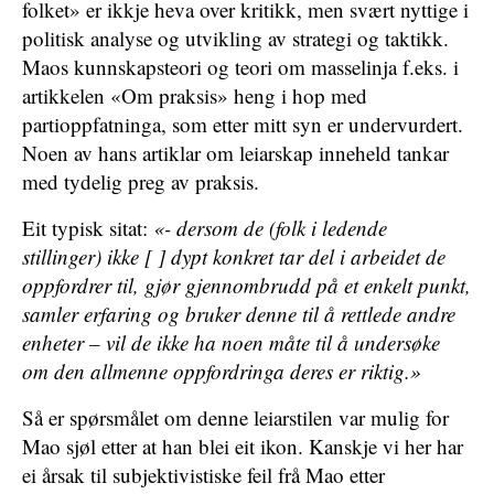
folket» er ikkje heva over kritikk, men svært nyttige i
politisk analyse og utvikling av strategi og taktikk.
Maos kunnskapsteori og teori om masselinja f.eks. i
artikkelen «Om praksis» heng i hop med
partioppfatninga, som etter mitt syn er undervurdert.
Noen av hans artiklar om leiarskap inneheld tankar
med tydelig preg av praksis.
Eit typisk sitat:
«- dersom de (folk i ledende
stillinger) ikke [ ] dypt konkret tar del i arbeidet de
oppfordrer til, gjør gjennombrudd på et enkelt punkt,
samler erfaring og bruker denne til å rettlede andre
enheter – vil de ikke ha noen måte til å undersøke
om den allmenne oppfordringa deres er riktig.»
Så er spørsmålet om denne leiarstilen var mulig for
Mao sjøl etter at han blei eit ikon. Kanskje vi her har
ei årsak til subjektivistiske feil frå Mao etter