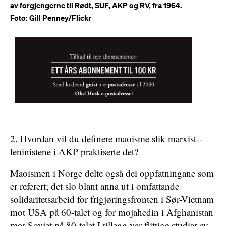
av forgjengerne til Rødt, SUF, AKP og RV, fra 1964.
Foto: Gill Penney/Flickr
2. Hvordan vil du definere maoisme slik marxist-­
leninistene i AKP praktiserte det?
Maoismen i Norge delte også dei oppfatningane som
er referert; det slo blant anna ut i omfattande
solidaritetsarbeid for frigjøringsfronten i Sør-Vietnam
mot USA på 60-talet og for mojahedin i Afghanistan
mot Sovjet på 80-talet I tillegg var flittige studiar av