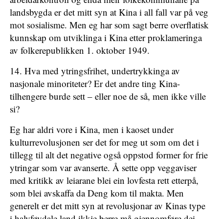
landsbygda er det mitt syn at Kina i all fall var på veg
mot sosialisme. Men eg har som sagt berre overflatisk
kunnskap om utviklinga i Kina etter proklameringa
av folkerepublikken 1. oktober 1949.
14. Hva med ytringsfrihet, undertrykkinga av
nasjonale minoriteter? Er det andre ting Kina-
tilhengere burde sett – eller noe de så, men ikke ville
si?
Eg har aldri vore i Kina, men i kaoset under
kulturrevolusjonen ser det for meg ut som om det i
tillegg til alt det negative også oppstod former for frie
ytringar som var avanserte. Å sette opp veggaviser
med kritikk av leiarane blei ein lovfesta rett etterpå,
som blei avskaffa da Deng kom til makta. Men
generelt er det mitt syn at revolusjonar av Kinas type
i halvføydale land ikkje berre må gjennomføre dei