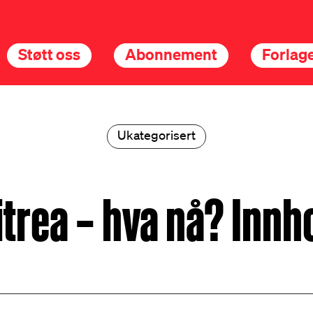
Støtt oss
Abonnement
Forlage
Ukategorisert
itrea – hva nå? Innh