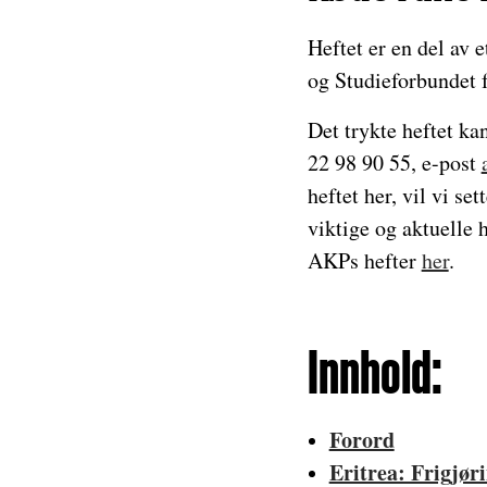
Heftet er en del av 
og Studieforbundet 
Det trykte heftet ka
22 98 90 55, e-post
heftet her, vil vi se
viktige og aktuelle
AKPs hefter
her
.
Innhold:
Forord
Eritrea: Frigjøri