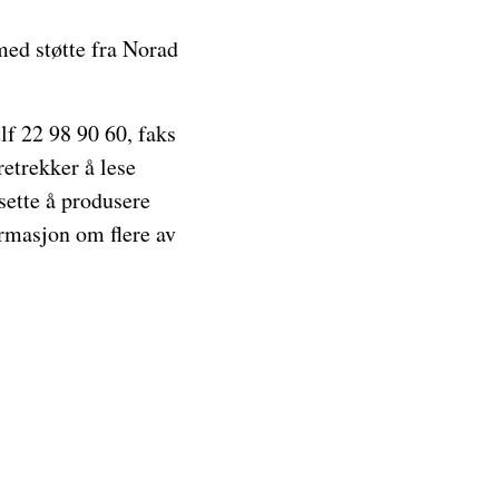
med støtte fra Norad
lf 22 98 90 60, faks
retrekker å lese
tsette å produsere
rmasjon om flere av