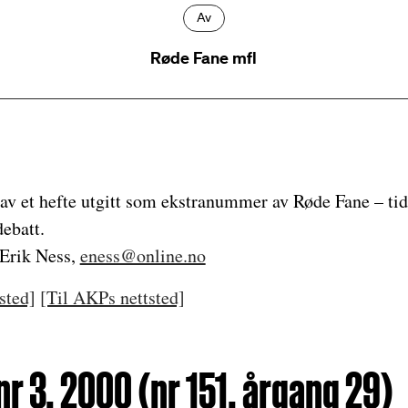
Av
Røde Fane mfl
av et hefte utgitt som ekstranummer av Røde Fane – tids
debatt.
 Erik Ness,
eness@online.no
sted]
[Til AKPs nettsted]
r 3, 2000 (nr 151, årgang 29)