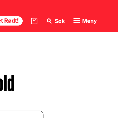
t Rødt!
Meny
Søk
old