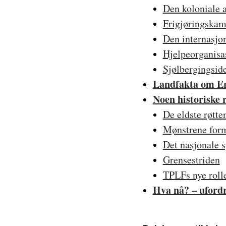
Den koloniale 
Frigjøringskam
Den internasjon
Hjelpeorganisa
Sjølbergingsid
Landfakta om Er
Noen historiske 
De eldste røtt
Mønstrene form
Det nasjonale 
Grensestriden
TPLFs nye roll
Hva nå? – uford