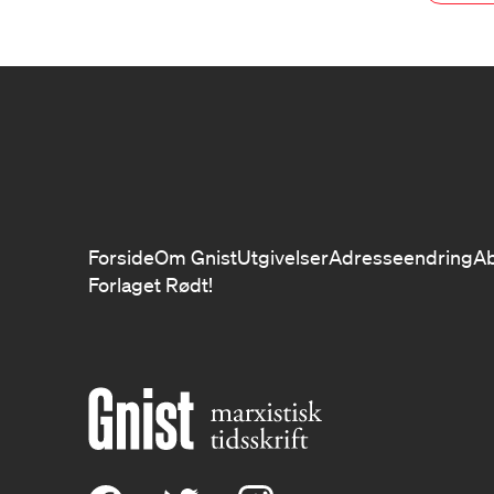
Forside
Om Gnist
Utgivelser
Adresseendring
A
Forlaget Rødt!