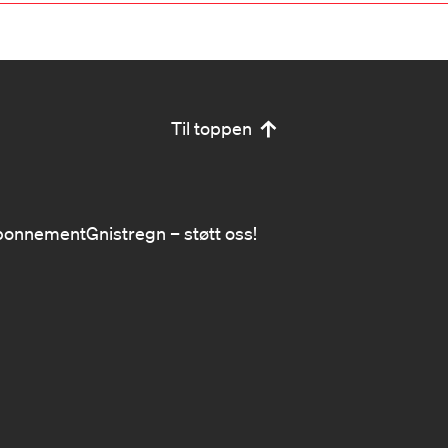
Til toppen
bonnement
Gnistregn – støtt oss!