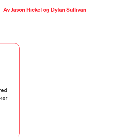
Av
Jason Hickel og Dylan Sullivan
bred
aker