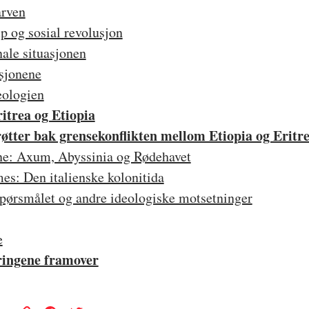
arven
p og sosial revolusjon
ale situasjonen
sjonene
eologien
itrea og Etiopia
røtter bak grensekonflikten mellom Etiopia og Eritr
ene: Axum, Abyssinia og Rødehavet
es: Den italienske kolonitida
spørsmålet og andre ideologiske motsetninger
e
ringene framover