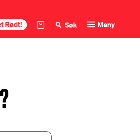
t Rødt!
Meny
Søk
t?