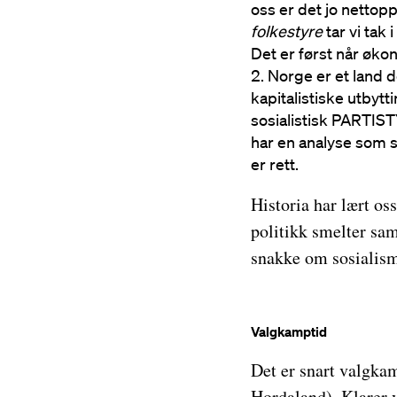
oss er det jo nettopp
folkestyre
tar vi tak
Det er først når øko
Norge er et land de
kapitalistiske utbytt
sosialistisk PARTIST
har en analyse som si
er rett.
Historia har lært os
politikk smelter sam
snakke om sosialis
Valgkamptid
Det er snart valgka
Hordaland). Klarer v