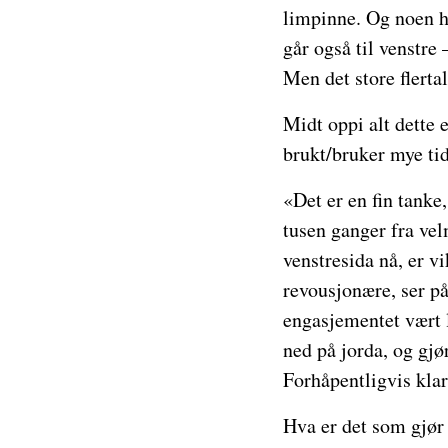
limpinne. Og noen hi
går også til venstre
Men det store flertal
Midt oppi alt dette
brukt/bruker mye tid
«Det er en fin tanke,
tusen ganger fra ve
venstresida nå, er v
revousjonære, ser på
engasjementet vært 
ned på jorda, og gjør
Forhåpentligvis klare
Hva er det som gjør