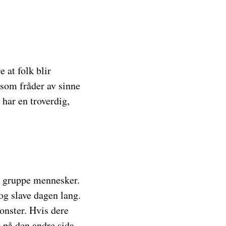
 at folk blir
e som fråder av sinne
 har en troverdig,
en gruppe mennesker.
 og slave dagen lang.
monster. Hvis dere
 på den andre sida,