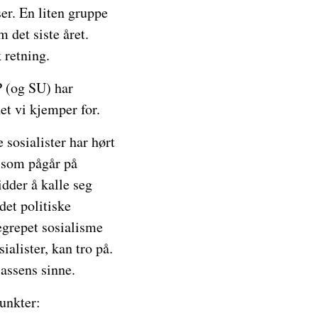
er. En liten gruppe
 det siste året.
k retning.
P (og SU) har
et vi kjemper for.
 sosialister har hørt
n som pågår på
idder å kalle seg
det politiske
egrepet sosialisme
ialister, kan tro på.
lassens sinne.
unkter: