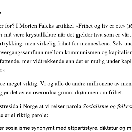
e
r for? I Morten Falcks artikkel «Frihet og liv er ett» (
R
i må være krystallklare når det gjelder hva som er vårt
rtrykking, men virkelig frihet for menneskene. Selv un
 overgangssamfunn mellom kommunismen og kapitalism
fattende, mer vidtrekkende enn det er mulig under kap
r.»
noe meget viktig. Vi og alle de andre millionene av m
gjør det av en overordna grunn: drømmen om frihet.
stresida i Norge at vi reiser parola
Sosialisme og folkes
e er ei riktig parole:
r sosialisme synonymt med ettpartistyre, diktatur og mi