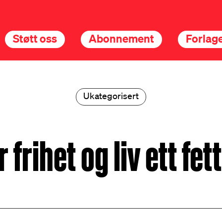
Støtt oss
Abonnement
Forlage
Ukategorisert
r frihet og liv ett fet