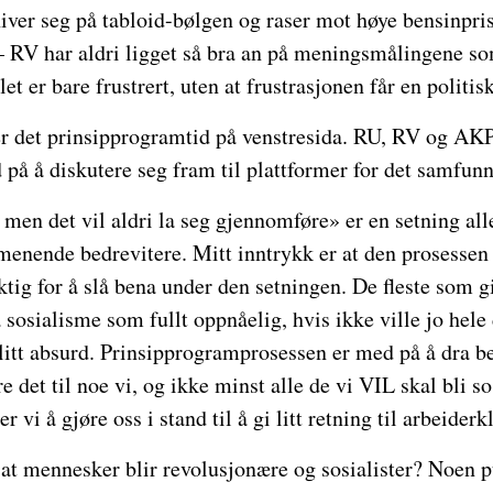
ver seg på tabloid-bølgen og raser mot høye bensinpris
 – RV har aldri ligget så bra an på meningsmålingene som
let er bare frustrert, uten at frustrasjonen får en politis
 er det prinsipprogramtid på venstresida. RU, RV og AK
 på å diskutere seg fram til plattformer for det samfunn
 men det vil aldri la seg gjennomføre» er en setning alle
lmenende bedrevitere. Mitt inntrykk er at den prosesse
iktig for å slå bena under den setningen. De fleste som g
 sosialisme som fullt oppnåelig, hvis ikke ville jo hele 
litt absurd. Prinsipprogramprosessen er med på å dra b
e det til noe vi, og ikke minst alle de vi VIL skal bli sos
r vi å gjøre oss i stand til å gi litt retning til arbeiderk
 at mennesker blir revolusjonære og sosialister? Noen p