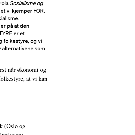
arola
Sosialisme og
det vi kjemper FOR.
ialisme.
ener på at den
STYRE er et
folkestyre, og vi
av alternativene som
ørst når økonomi og
olkestyre, at vi kan
lk (Oslo og
olusjonære