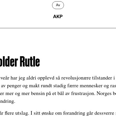
Av
AKP
older Rutle
eveår har jeg aldri opplevd så revolusjonære tilstander
 av penger og makt rundt stadig færre mennesker og ra
ter mer og mer bensin på et bål av frustrasjon. Norges b
endring.
 flere utslag. I sitt ønske om forandring går dessverr