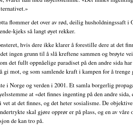
lternativet.»
tta flommer det over av rød, deilig husholdningssaft i
jende-kjeks så langt øyet rekker.
steret, hvis dere ikke klarer å forestille dere at det fi
 det ingen grunn til å slå kreftene sammen og brøyte vei
det fullt oppnåelige paradiset på den andre sida har l
 å gi mot, og som samlende kraft i kampen for å trenge
e i Norge og verden i 2001. Et samla borgerlig propa
øyelsstemme at «det finnes ingenting på den andre sida, d
 vet at det finnes, og det heter sosialisme. De objektive
dertrykte skal gjøre opprør er på plass, og en av våre 
sjon de kan tro på.