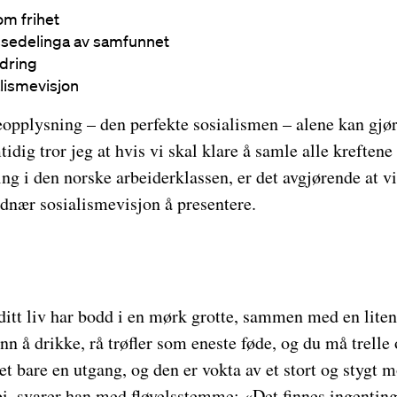
om frihet
assedelinga av samfunnet
ndring
lismevisjon
keopplysning – den perfekte sosialismen – alene kan gjøre
tidig tror jeg at hvis vi skal klare å samle alle kreften
ing i den norske arbeiderklassen, er det avgjørende at vi
dnær sosialismevisjon å presentere.
 ditt liv har bodd i en mørk grotte, sammen med en lit
nn å drikke, rå trøfler som eneste føde, og du må trelle
det bare en utgang, og den er vokta av et stort og stygt 
i, svarer han med fløyelsstemme: «Det finnes ingenting