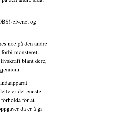
 OBS!-elvene, og
nnes noe på den andre
 forbi monsteret.
ivskraft blant dere,
 gjennom.
gandaapparat
ette er det eneste
 forholda for at
oppgaver da er å gi