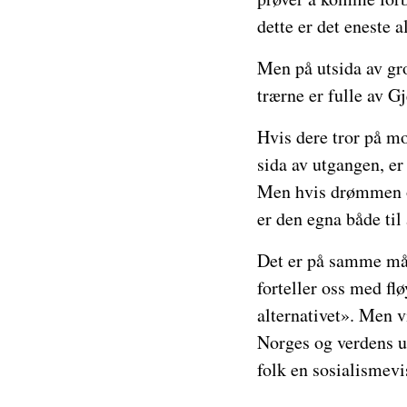
dette er det eneste a
Men på utsida av gro
trærne er fulle av G
Hvis dere tror på mon
sida av utgangen, er
Men hvis drømmen om 
er den egna både til
Det er på samme måt
forteller oss med fl
alternativet». Men vi
Norges og verdens un
folk en sosialismevi