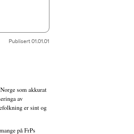
Publisert 01.01.01
 i Norge som akkurat
seringa av
efolkning er sint og
e mange på FrPs