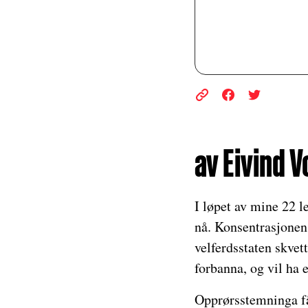
av Eivind V
I løpet av mine 22 l
nå. Konsentrasjonen
velferdsstaten skvet
forbanna, og vil ha 
Opprørsstemninga får