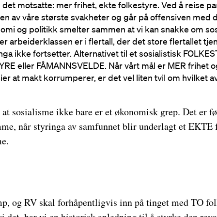
 det motsatte: mer frihet, ekte folkestyre. Ved å reise p
 i en av våre største svakheter og går på offensiven med 
nomi og politikk smelter sammen at vi kan snakke om sos
r arbeiderklassen er i flertall, der det store flertallet tj
inga ikke fortsetter. Alternativet til et sosialistisk FOLKE
YRE eller FÅMANNSVELDE. Når vårt mål er MER frihet og 
er at makt korrumperer, er det vel liten tvil om hvilket 
s at sosialisme ikke bare er et økonomisk grep. Det er f
me, når styringa av samfunnet blir underlagt et EKTE f
me.
mp, og RV skal forhåpentligvis inn på tinget med TO fo
i det, har vi en historisk anledning til å styrke den rev