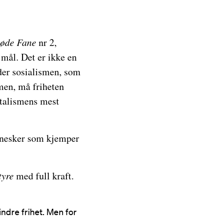
øde Fane
nr 2,
 mål. Det er ikke en
der sosialismen, som
en, må friheten
italismens mest
ennesker som kjemper
tyre
med full kraft.
ndre frihet. Men for