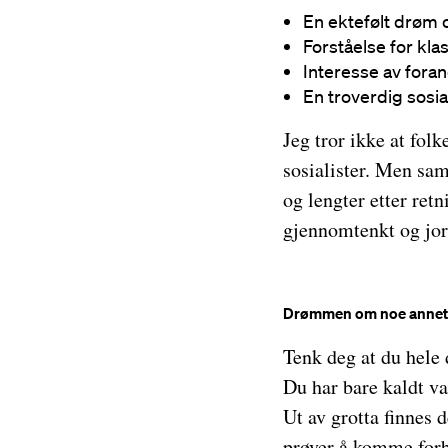
En ektefølt drøm 
Forståelse for kl
Interesse av fora
En troverdig sosia
Jeg tror ikke at fol
sosialister. Men sam
og lengter etter retn
gjennomtenkt og jor
Drømmen om noe annet
Tenk deg at du hele
Du har bare kaldt va
Ut av grotta finnes 
prøver å komme forb