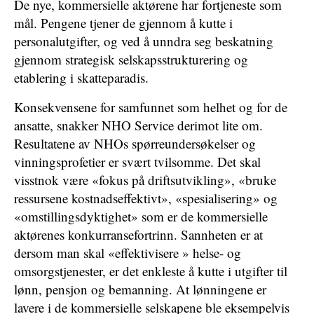
De nye, kommersielle aktørene har fortjeneste som
mål. Pengene tjener de gjennom å kutte i
personalutgifter, og ved å unndra seg beskatning
gjennom strategisk selskapsstrukturering og
etablering i skatteparadis.
Konsekvensene for samfunnet som helhet og for de
ansatte, snakker NHO Service derimot lite om.
Resultatene av NHOs spørreundersøkelser og
vinningsprofetier er svært tvilsomme. Det skal
visstnok være «fokus på driftsutvikling», «bruke
ressursene kostnadseffektivt», «spesialisering» og
«omstillingsdyktighet» som er de kommersielle
aktørenes konkurransefortrinn. Sannheten er at
dersom man skal «effektivisere » helse- og
omsorgstjenester, er det enkleste å kutte i utgifter til
lønn, pensjon og bemanning. At lønningene er
lavere i de kommersielle selskapene ble eksempelvis