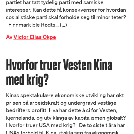
partiet har tatt tydelig parti med samiske
interesser. Kan dette få konsekvenser for hvordan
sosialistiske parti skal forholde seg til minoriteter?
Finnmark ble Rødts… (...)
Av
Victor Elias Okpe
Hvorfor truer Vesten Kina
med krig?
Kinas spektakulære økonomiske utvikling har økt
prisen på arbeidskraft og undergravd vestlige
bedrifters profitt. Hva har dette å si for Vesten,
kjernelanda, og utviklinga av kapitalismen globalt?
Hvorfor truer USA med krig? De to siste tiåra har
USAs forhold til Kina utvikla seg fra økonomisk