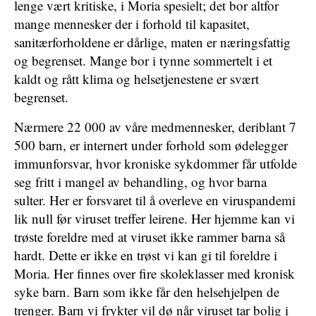
lenge vært kritiske, i Moria spesielt; det bor altfor
mange mennesker der i forhold til kapasitet,
sanitærforholdene er dårlige, maten er næringsfattig
og begrenset. Mange bor i tynne sommertelt i et
kaldt og rått klima og helsetjenestene er svært
begrenset.
Nærmere 22 000 av våre medmennesker, deriblant 7
500 barn, er internert under forhold som ødelegger
immunforsvar, hvor kroniske sykdommer får utfolde
seg fritt i mangel av behandling, og hvor barna
sulter. Her er forsvaret til å overleve en viruspandemi
lik null før viruset treffer leirene. Her hjemme kan vi
trøste foreldre med at viruset ikke rammer barna så
hardt. Dette er ikke en trøst vi kan gi til foreldre i
Moria. Her finnes over fire skoleklasser med kronisk
syke barn. Barn som ikke får den helsehjelpen de
trenger. Barn vi frykter vil dø når viruset tar bolig i