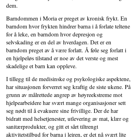
dem.
Barndommen i Moria er preget av kronisk frykt. En
barndom hvor frykten hindrer barna i å forlate teltene
for å leke, en barndom hvor depresjon og
selvskading er en del av ­hverdagen. Det er en
barndom preget av å være forlatt. Å føle seg forlatt i
en hjelpeløs tilstand er noe av det verste og mest
skadelige et barn kan oppleve.
I tillegg til de medisinske og psykologiske aspektene,
har situasjonen forverret seg kraftig de siste ukene. På
grunn av målrettede angrep av høyreekstreme mot
hjelpearbeidere har svært mange organisasjoner sett
seg nødt til å evakuere sine frivillige. Der de har
bidratt med helsetjenester, utlevering av mat, klær og
sanitærprodukter, og gitt et sårt tiltrengt
aktivitetstilbud for barna i leiren, er det nå svært lite