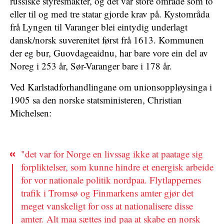
russiske styresmakter, og det var store område som to
eller til og med tre statar gjorde krav på. Kystområda
frå Lyngen til Varanger blei eintydig underlagt
dansk/norsk suverenitet først frå 1613. Kommunen
der eg bur, Guovdageaidnu, har bare vore ein del av
Noreg i 253 år, Sør-Varanger bare i 178 år.
Ved Karlstadforhandlingane om unionsoppløysinga i
1905 sa den norske statsministeren, Christian
Michelsen:
"det var for Norge en livssag ikke at paatage sig
forpliktelser, som kunne hindre et energisk arbeide
for vor nationale politik nordpaa. Flytlappernes
trafik i Tromsø og Finmarkens amter gjør det
meget vanskeligt for oss at nationalisere disse
amter. Alt maa sættes ind paa at skabe en norsk