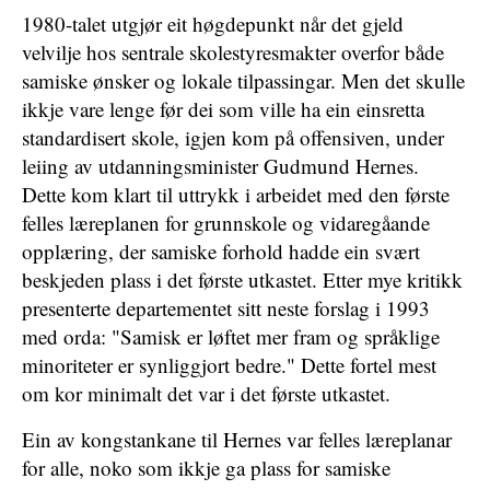
1980-talet utgjør eit høgdepunkt når det gjeld
velvilje hos sentrale skolestyresmakter overfor både
samiske ønsker og lokale tilpassingar. Men det skulle
ikkje vare lenge før dei som ville ha ein einsretta
standardisert skole, igjen kom på offensiven, under
leiing av utdanningsminister Gudmund Hernes.
Dette kom klart til uttrykk i arbeidet med den første
felles læreplanen for grunnskole og vidaregåande
opplæring, der samiske forhold hadde ein svært
beskjeden plass i det første utkastet. Etter mye kritikk
presenterte departementet sitt neste forslag i 1993
med orda: "Samisk er løftet mer fram og språklige
minoriteter er synliggjort bedre." Dette fortel mest
om kor minimalt det var i det første utkastet.
Ein av kongstankane til Hernes var felles læreplanar
for alle, noko som ikkje ga plass for samiske