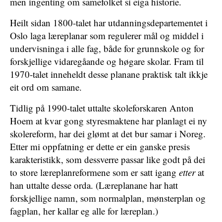
men ingenting om samefolket si eiga historie.
Heilt sidan 1800-talet har utdanningsdepartementet i
Oslo laga læreplanar som regulerer mål og middel i
undervisninga i alle fag, både for grunnskole og for
forskjellige vidaregåande og høgare skolar. Fram til
1970-talet inneheldt desse planane praktisk talt ikkje
eit ord om samane.
Tidlig på 1990-talet uttalte skoleforskaren Anton
Hoem at kvar gong styresmaktene har planlagt ei ny
skolereform, har dei glømt at det bur samar i Noreg.
Etter mi oppfatning er dette er ein ganske presis
karakteristikk, som dessverre passar like godt på dei
to store læreplanreformene som er satt igang
etter
at
han uttalte desse orda. (Læreplanane har hatt
forskjellige namn, som normalplan, mønsterplan og
fagplan, her kallar eg alle for læreplan.)