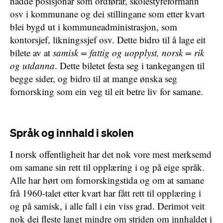
hadde posisjonar som ordførar, skolestyreformann
osv i kommunane og dei stillingane som etter kvart
blei bygd ut i kommuneadministrasjon, som
kontorsjef, likningssjef osv. Dette bidro til å lage eit
bilete av at
samisk = fattig og uopplyst, norsk = rik
og utdanna
. Dette biletet festa seg i tankegangen til
begge sider, og bidro til at mange ønska seg
fornorsking som ein veg til eit betre liv for samane.
Språk og innhald i skolen
I norsk offentligheit har det nok vore mest merksemd
om samane sin rett til opplæring i og på eige språk.
Alle har hørt om fornorskingstida og om at samane
frå 1960-talet etter kvart har fått rett til opplæring i
og på samisk, i alle fall i ein viss grad. Derimot veit
nok dei fleste langt mindre om striden om innhaldet i