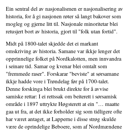
Ein sentral del av nasjonalismen er nasjonalisering av
historia, for å gi nasjonen røter så langt bakover som
mogleg og gjerne litt til. Nasjonale minoritetar blei
retusjert bort av historia, gjort til "folk utan fortid".
Midt på 1800-talet skjedde det ei markant
omskriving av historia. Samane var ikkje lenger det
opprinnelige folket på Nordkalotten, men innvandra
i seinare tid. Samar og kvenar blei omtalt som
"fremmede raser". Forskarar "beviste" at sørsamane
ikkje hadde vore i Trøndelag før på 1700-talet.
Denne forskinga blei brukt direkte for å avvise
samiske rettar: I ei rettssak om beiterett i sørsamisk
område i 1897 uttrykte Høgsterett at ein "… maatte
gaa ut fra, at det ikke forholder sig som tidligere ofte
har været antaget, at Lapperne i disse strøg skulde
være de oprindelige Beboere, som af Nordmændene