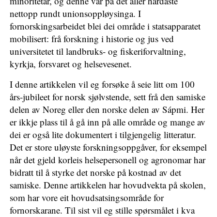
minoritetar, og denne var på det aller hardaste
nettopp rundt unionsoppløysinga. I
fornorskingsarbeidet blei dei område i statsapparatet
mobilisert: frå forskning i historie og jus ved
universitetet til landbruks- og fiskeriforvaltning,
kyrkja, forsvaret og helsevesenet.
I denne artikkelen vil eg forsøke å seie litt om 100
års-jubileet for norsk sjølvstende, sett frå den samiske
delen av Noreg eller den norske delen av Sápmi. Her
er ikkje plass til å gå inn på alle område og mange av
dei er også lite dokumentert i tilgjengelig litteratur.
Det er store uløyste forskningsoppgåver, for eksempel
når det gjeld korleis helsepersonell og agronomar har
bidratt til å styrke det norske på kostnad av det
samiske. Denne artikkelen har hovudvekta på skolen,
som har vore eit hovudsatsingsområde for
fornorskarane. Til sist vil eg stille spørsmålet i kva