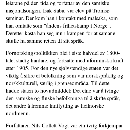
leiarane på den tida og forfattar av den samiske
nasjonalsongen, Isak Saba, var elev på Tromsø
seminar. Der kom han i kontakt med målsaka, som
han omtalte som "åndens frihetskamp i Norge".
Deretter kasta han seg inn i kampen for at samane
skulle ha samme retten til sitt språk.
Fornorskingspolitikken blei i siste halvdel av 1800-
talet stadig hardare, og fortsatte med uforminska kraft
etter 1905. For den nye sjølvstendige staten var det
viktig å sikre ei befolkning som var norskspråklig og
norskkulturell, særlig i grenseområda. Til dette
hadde staten to hovudmiddel: Det eine var å tvinge
den samiske og finske befolkninga til å skifte språk,
det andre å fremme innflytting av heilnorske
nordmenn.
Forfattaren Nils Collett Vogt var ein ivrig forkjempar