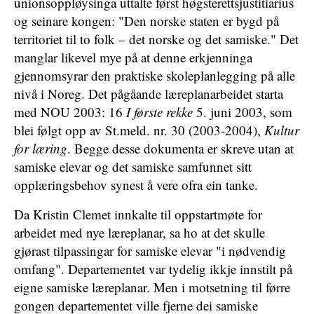
unionsoppløysinga uttalte først høgsterettsjustitiarius
og seinare kongen: "Den norske staten er bygd på
territoriet til to folk – det norske og det samiske." Det
manglar likevel mye på at denne erkjenninga
gjennomsyrar den praktiske skoleplanlegging på alle
nivå i Noreg. Det pågåande læreplanarbeidet starta
med NOU 2003: 16
I første rekke
5. juni 2003, som
blei følgt opp av St.meld. nr. 30 (2003-2004),
Kultur
for læring
. Begge desse dokumenta er skreve utan at
samiske elevar og det samiske samfunnet sitt
opplæringsbehov synest å vere ofra ein tanke.
Da Kristin Clemet innkalte til oppstartmøte for
arbeidet med nye læreplanar, sa ho at det skulle
gjørast tilpassingar for samiske elevar "i nødvendig
omfang". Departementet var tydelig ikkje innstilt på
eigne samiske læreplanar. Men i motsetning til førre
gongen departementet ville fjerne dei samiske