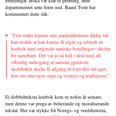
fortellingar. Boka var klar til prenting, men
departementet sette foten ned. Baard Tvete har
kommentert dette slik:
"Friis måtte kjenne sine pappenheimere dårlig når
han trodde at han kunne få utgitt og utbredt en
lesebok med originale samiske fortellinger i skolen
for samebarn. Det var jo så helt i strid med all
offentlig tankegang at samene gjennom
skolebøker skulle få adgang til å utvikle sitt eget,
lese om sine egne sagn og eventyr og tradisjoner."
Ei dobbeltteksta lesebok kom ut nokre år seinare,
men denne var prega av belærande og moraliserande
tekstar. Her var stykke frå Noregs- og verdshistoria,