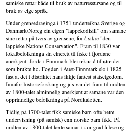
samiske rettar både til bruk av naturressursane og til
bruk av eige språk.
Under grensedraginga i 1751 underteikna Sverige og
Danmark/Noreg ein eigen "lappekodisill" om samane
sine rettar på tvers av grensene, for å sikre "den
lappiske Nations Conservation". Fram til 1830 var
lokalbefolkninga sin einerett til fiske i fjordane
anerkjent. Jorda i Finnmark blei rekna å tilhøre dei
som brukte ho. Fogden i Aust-Finnmark slo i 1825
fast at det i distriktet hans ikkje fantest statseigedom.
Innafor historieforsking og jus var det fram til midten
av 1800-talet alminnelig anerkjent at samane var den
opprinnelige befolkninga på Nordkalotten.
Tidlig på 1700-talet fikk samiske barn ofte betre
undervisning (på samisk) enn norske barn fikk. På
midten av 1800-talet lærte samar i stor grad å lese og