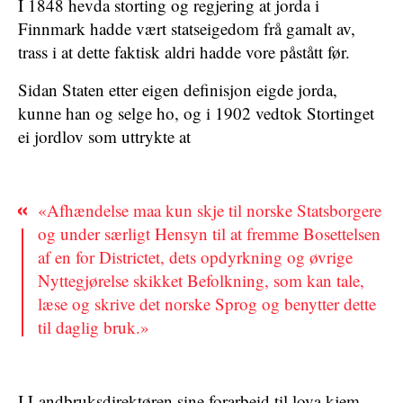
I 1848 hevda storting og regjering at jorda i
Finnmark hadde vært statseigedom frå gamalt av,
trass i at dette faktisk aldri hadde vore påstått før.
Sidan Staten etter eigen definisjon eigde jorda,
kunne han og selge ho, og i 1902 vedtok Stortinget
ei jordlov som uttrykte at
«Afhændelse maa kun skje til norske Statsborgere
og under særligt Hensyn til at fremme Bosettelsen
af en for Districtet, dets opdyrkning og øvrige
Nyttegjørelse skikket Befolkning, som kan tale,
læse og skrive det norske Sprog og benytter dette
til daglig bruk.»
I Landbruksdirektøren sine forarbeid til lova kjem