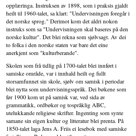
opplæringa. Instruksen av 1898, som i praksis gjaldt
heilt til 1960-talet, sa klart: "Undervisningen foregår i
det norske sprog." Derimot kom det aldri nokon
instruks som sa "Undervisningen skal baseres på den
norske kultur". Det blei rekna som sjølvsagt. Av dei
to folka i den norske staten var bare det eine
anerkjent som "kulturberande".
Skolen som frå tidlig på 1700-talet blei innført i
samiske område, var i innhald heilt og fullt
storsamfunnet sin skole, sjølv om samisk i periodar
blei nytta som undervisningsspråk. Dei bøkene som
før 1900 kom ut på samisk var, ved sida av
grammatikk, ordbøker og tospråklig ABC,
utelukkande religiøse skrifter. Ingenting som synte
samane sin eigen kultur og litteratur blei prenta. På
1850-talet laga Jens A. Friis ei lesebok med samiske