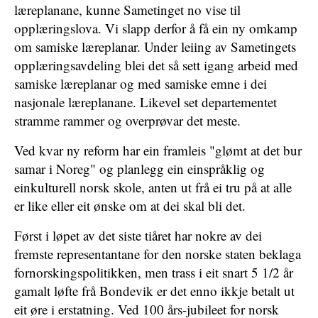
læreplanane, kunne Sametinget no vise til
opplæringslova. Vi slapp derfor å få ein ny omkamp
om samiske læreplanar. Under leiing av Sametingets
opplæringsavdeling blei det så sett igang arbeid med
samiske læreplanar og med samiske emne i dei
nasjonale læreplanane. Likevel set departementet
stramme rammer og overprøvar det meste.
Ved kvar ny reform har ein framleis "glømt at det bur
samar i Noreg" og planlegg ein einspråklig og
einkulturell norsk skole, anten ut frå ei tru på at alle
er like eller eit ønske om at dei skal bli det.
Først i løpet av det siste tiåret har nokre av dei
fremste representantane for den norske staten beklaga
fornorskingspolitikken, men trass i eit snart 5 1/2 år
gamalt løfte frå Bondevik er det enno ikkje betalt ut
eit øre i erstatning. Ved 100 års-jubileet for norsk