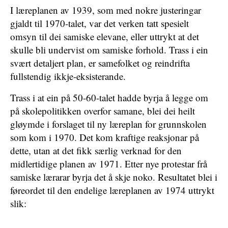
I læreplanen av 1939, som med nokre justeringar
gjaldt til 1970-talet, var det verken tatt spesielt
omsyn til dei samiske elevane, eller uttrykt at det
skulle bli undervist om samiske forhold. Trass i ein
svært detaljert plan, er samefolket og reindrifta
fullstendig ikkje-eksisterande.
Trass i at ein på 50-60-talet hadde byrja å legge om
på skolepolitikken overfor samane, blei dei heilt
gløymde i forslaget til ny læreplan for grunnskolen
som kom i 1970. Det kom kraftige reaksjonar på
dette, utan at det fikk særlig verknad for den
midlertidige planen av 1971. Etter nye protestar frå
samiske lærarar byrja det å skje noko. Resultatet blei i
føreordet til den endelige læreplanen av 1974 uttrykt
slik: