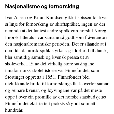
Nasjonalisme og fornorsking
Ivar Aasen og Knud Knudsen gikk i spissen for kvar
si linje for fornorsking av skriftspråket, ingen av dei
nemnde at det fantest andre språk enn norsk i Noreg.
I norsk litteratur var samane så godt som fråverande i
den nasjonalromantiske perioden. Det er slåande at i
den tida da norsk språk styrka seg i forhold til dansk,
blei samtidig samisk og kvensk pressa ut av
skoleverket. Ei av dei virkelig store satsingane
innafor norsk skolehistorie var Finnefondet, som
Stortinget oppretta i 1851. Finnefondet blei
utelukkande brukt til fornorskingstiltak overfor samar
og seinare kvenar, og løyvingane var på det meste
oppe i over ein promille av det norske statsbudsjettet.
Finnefondet eksisterte i praksis så godt som eit
hundreår.