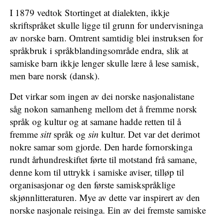
I 1879 vedtok Stortinget at dialekten, ikkje
skriftspråket skulle ligge til grunn for undervisninga
av norske barn. Omtrent samtidig blei instruksen for
språkbruk i språkblandingsområde endra, slik at
samiske barn ikkje lenger skulle lære å lese samisk,
men bare norsk (dansk).
Det virkar som ingen av dei norske nasjonalistane
såg nokon samanheng mellom det å fremme norsk
språk og kultur og at samane hadde retten til å
fremme
sitt
språk og
sin
kultur. Det var det derimot
nokre samar som gjorde. Den harde fornorskinga
rundt århundreskiftet førte til motstand frå samane,
denne kom til uttrykk i samiske aviser, tilløp til
organisasjonar og den første samiskspråklige
skjønnlitteraturen. Mye av dette var inspirert av den
norske nasjonale reisinga. Ein av dei fremste samiske