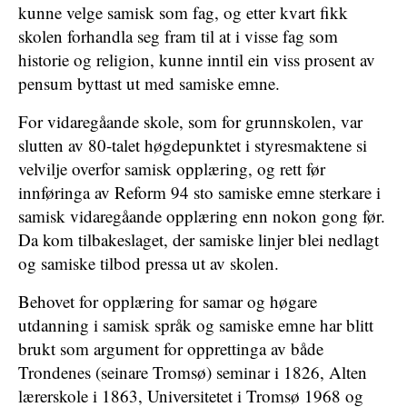
kunne velge samisk som fag, og etter kvart fikk
skolen forhandla seg fram til at i visse fag som
historie og religion, kunne inntil ein viss prosent av
pensum byttast ut med samiske emne.
For vidaregåande skole, som for grunnskolen, var
slutten av 80-talet høgdepunktet i styresmaktene si
velvilje overfor samisk opplæring, og rett før
innføringa av Reform 94 sto samiske emne sterkare i
samisk vidaregåande opplæring enn nokon gong før.
Da kom tilbakeslaget, der samiske linjer blei nedlagt
og samiske tilbod pressa ut av skolen.
Behovet for opplæring for samar og høgare
utdanning i samisk språk og samiske emne har blitt
brukt som argument for opprettinga av både
Trondenes (seinare Tromsø) seminar i 1826, Alten
lærerskole i 1863, Universitetet i Tromsø 1968 og