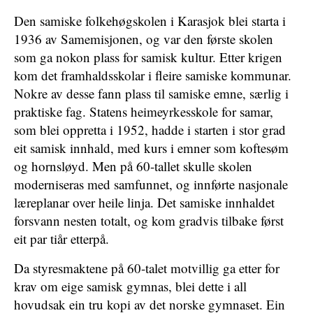
Den samiske folkehøgskolen i Karasjok blei starta i
1936 av Samemisjonen, og var den første skolen
som ga nokon plass for samisk kultur. Etter krigen
kom det framhaldsskolar i fleire samiske kommunar.
Nokre av desse fann plass til samiske emne, særlig i
praktiske fag. Statens heimeyrkesskole for samar,
som blei oppretta i 1952, hadde i starten i stor grad
eit samisk innhald, med kurs i emner som koftesøm
og hornsløyd. Men på 60-tallet skulle skolen
moderniseras med samfunnet, og innførte nasjonale
læreplanar over heile linja. Det samiske innhaldet
forsvann nesten totalt, og kom gradvis tilbake først
eit par tiår etterpå.
Da styresmaktene på 60-talet motvillig ga etter for
krav om eige samisk gymnas, blei dette i all
hovudsak ein tru kopi av det norske gymnaset. Ein