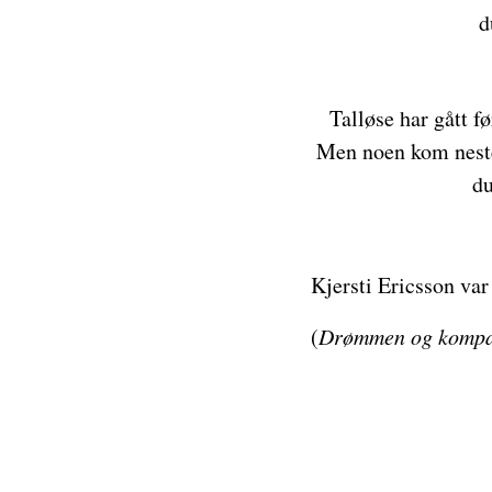
d
Talløse har gått fø
Men noen kom neste
du
Kjersti Ericsson va
(
Drømmen og kompa