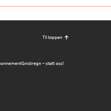
Til toppen
bonnement
Gnistregn – støtt oss!