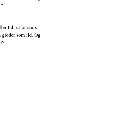
l?
ler falt utfor stup.
 gløder som ild. Og
il?