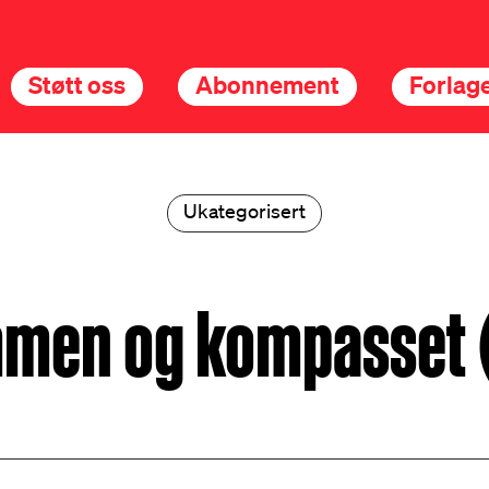
Støtt oss
Abonnement
Forlage
Ukategorisert
men og kompasset (