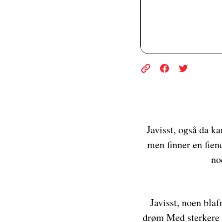
Javisst, også da k
men finner en fiend
no
Javisst, noen bla
drøm Med sterkere 