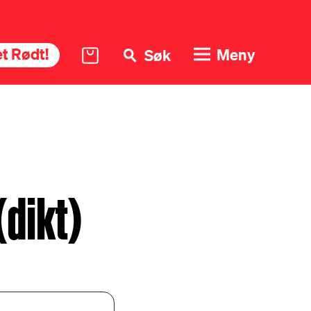
t Rødt!
Meny
Søk
dikt)