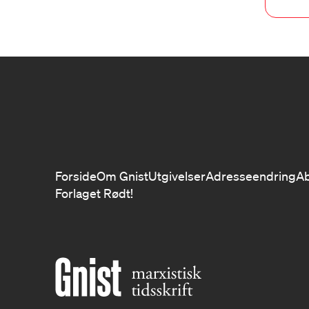
Forside
Om Gnist
Utgivelser
Adresseendring
A
Forlaget Rødt!