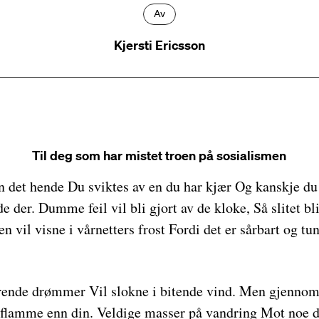
Av
Kjersti Ericsson
Til deg som har mistet troen på sosialismen
an det hende Du sviktes av en du har kjær Og kanskje du 
e der. Dumme feil vil bli gjort av de kloke, Så slitet b
en vil visne i vårnetters frost Fordi det er sårbart og tun
frende drømmer Vil slokne i bitende vind. Men gjennom
flamme enn din. Veldige masser på vandring Mot noe d