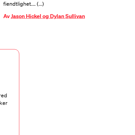
fiendtlighet.… (...)
Av
Jason Hickel og Dylan Sullivan
bred
aker