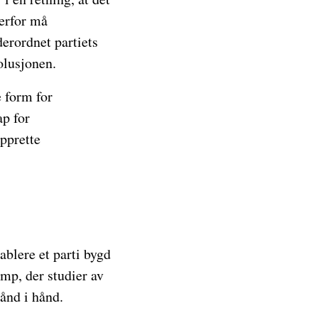
erfor må
erordnet partiets
olusjonen.
e form for
ap for
opprette
tablere et parti bygd
amp, der studier av
ånd i hånd.