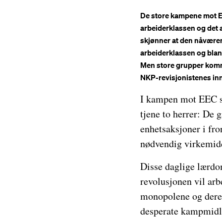
De store kampene mot EEC
arbeiderklassen og det 
skjønner at den nåværend
arbeiderklassen og blan
Men store grupper komm
NKP-revisjonistenes inn
I kampen mot EEC se
tjene to herrer: De
enhetsaksjoner i fron
nødvendig virkemidd
Disse daglige lærdom
revolusjonen vil ar
monopolene og deres 
desperate kampmidler