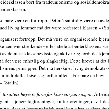
beiderklassen bort fra tradeunionisme og sosialdemokrat
beiderklassen.
ke bare være en fortropp. Det må samtidig være en avdel
med liv og lemmer må det være rotfestet i klassen.» (St
rganisert fortropp. Det må være en organiserende kjern
ke «enhver streikende» eller «hele arbeiderklassen» 
å av de mest klassebevisste og aktive. Og fordi det kje
 må det være enhetlig og slagkraftig. Dette krever at det
lismens prinsipper. Det må herske et livlig demokrati
mindretallet bøye seg forflertallet. «For bare en beviss
» (Stalin)
etariatets høyeste form for klasseorganisasjon
. Arbeid
anisasjoner: fagforeninger, kulturforeninger, osv. I da
ning. Bare et kommunistisk parti kan sikre at disse drar 