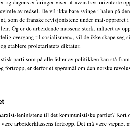
 og dagens erfaringer viser at «venstre»-orienterte opp
l svimle av redsel. De vil ikke bare svinge i halen på de
t, som de franske revisjonistene under mai-opprøret i 
leir. Og er de arbeidende massene sterkt influert av op
lig overgang til sosialismen», vil de ikke skape seg si
g etablere proletariatets diktatur.
tisk parti som på alle felter av politikken kan stå fr
og fortropp, er derfor et spørsmål om den norske revolus
et
marxist-leninistene til det kommunistiske partiet? Kort
å være arbeiderklassens fortropp. Det må være væpnet 