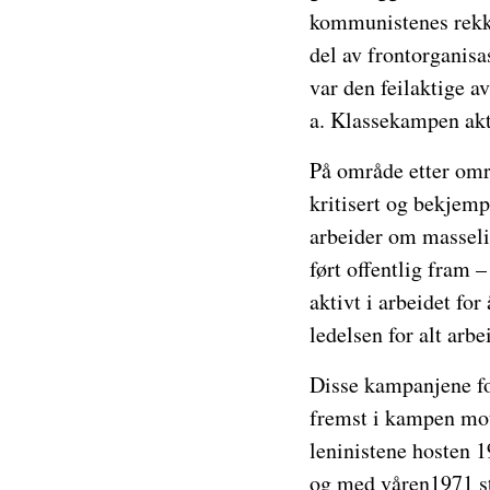
kommunistenes rekker
del av frontorganisa
var den feilaktige 
a. Klassekampen akt
På område etter omr
kritisert og bekjemp
arbeider om masseli
ført offentlig fram 
aktivt i arbeidet fo
ledelsen for alt arbe
Disse kampanjene for
fremst i kampen mo
leninistene hosten 1
og med våren1971 st