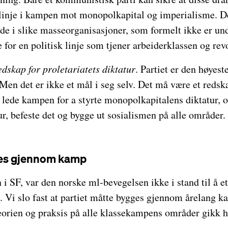
s linje i kampen mot monopolkapital og imperialisme. D
e i slike masseorganisasjoner, som formelt ikke er und
e for en politisk linje som tjener arbeiderklassen og rev
edskap for proletariatets diktatur
. Partiet er den høyest
Men det er ikke et mål i seg selv. Det må være et redsk
å lede kampen for a styrte monopolkapitalens diktatur, 
tur, befeste det og bygge ut sosialismen på alle områder.
ges gjennom kamp
n i SF, var den norske ml-bevegelsen ikke i stand til å e
. Vi slo fast at partiet måtte bygges gjennom årelang k
eorien og praksis på alle klassekampens områder gikk h