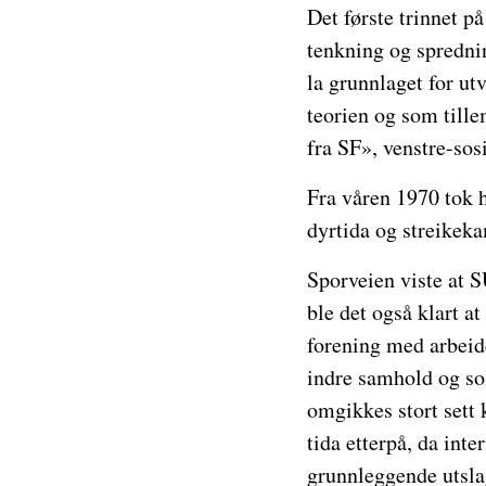
Det første trinnet 
tenkning og spredni
la grunnlaget for u
teorien og som till
fra SF», venstre-sos
Fra våren 1970 tok h
dyrtida og streikek
Sporveien viste at 
ble det også klart a
forening med arbeide
indre samhold og sol
omgikkes stort sett
tida etterpå, da inte
grunnleggende utslag