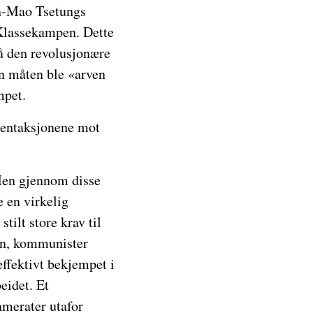
en-Mao Tsetungs
 Klassekampen. Dette
på den revolusjonære
en måten ble «arven
mpet.
udentaksjonene mot
Men gjennom disse
e en virkelig
ilt store krav til
sen, kommunister
ffektivt bekjempet i
eidet. Et
amerater utafor