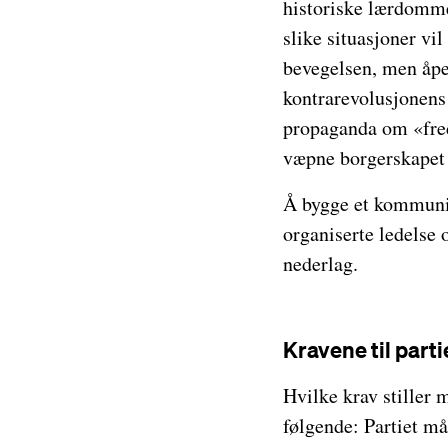
historiske lærdommer
slike situasjoner vi
bevegelsen, men åpen
kontrarevolusjonens 
propaganda om «frede
væpne borgerskapet o
Å bygge et kommunis
organiserte ledelse 
nederlag.
Kravene til parti
Hvilke krav stiller 
følgende: Partiet m