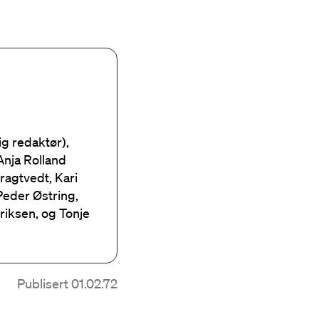
ig redaktør),
Anja Rolland
Bragtvedt, Kari
Peder Østring,
riksen, og Tonje
Publisert 01.02.72