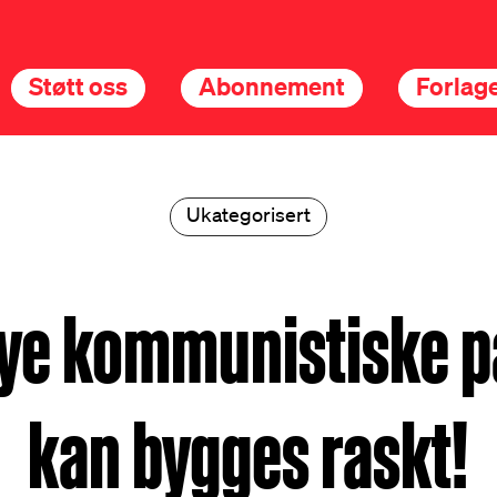
Støtt oss
Abonnement
Forlage
Ukategorisert
ye kommunistiske p
kan bygges raskt!