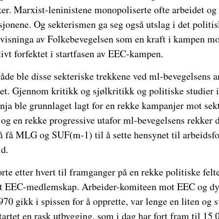
. Marxist-leninistene monopoliserte ofte arbeidet og le
sjonene. Og sekterismen ga seg også utslag i det politis
avvisninga av Folkebevegelsen som en kraft i kampen m
ivt forfektet i startfasen av EEC-kampen.
åde ble disse sekteriske trekkene ved ml-bevegelsens a
et. Gjennom kritikk og sjølkritikk og politiske studier
nja ble grunnlaget lagt for en rekke kampanjer mot sek
– og en rekke progressive utafor ml-bevegelsens rekker d
r å få MLG og SUF(m-1) til å sette hensynet til arbeidsfo
id.
te etter hvert til framganger på en rekke politiske felt
t EEC-medlemskap. Arbeider-komiteen mot EEC og dyr
970 gikk i spissen for å opprette, var lenge en liten og 
artet en rask utbygging, som i dag har fort fram til 1