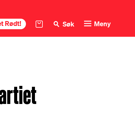
t Rødt!
Meny
Søk
artiet