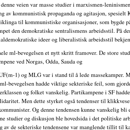
på denne veien var masse studier i marxismen-leninism
ng av kommunistisk propaganda og agitasjon, spesielt
tviklinga til kommunistiske organisasjoner, som bygde 
empet den demokratiske sentralismens arbeidsstil. På d
ialdemokratiske ideer og liberalistisk arbeidsstil bekje
ele ml-bevegelsen et nytt skritt framover. De store st
ampene ved Norgas, Odda, Sauda og
SUF(m-1) og MLG var i stand til å lede massekamper. 
t ml-bevegelsen hadde viktige sekteriske feil, som gjord
rklassen og folket vanskelig. Partikampene i SF hadde st
idaritet. Men dette styrket også tendenser til klikkve
 kommunister. Og denne tendensen kunne vanskelig bli e
rne studier og diskusjon ble hovedsida i det politiske arb
 av de sekteriske tendensene var manglende tillit til k