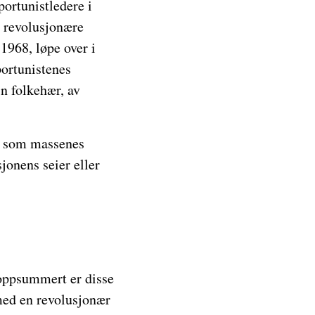
ortunistledere i
n revolusjonære
1968, løpe over i
portunistenes
n folkehær, av
am som massenes
jonens seier eller
 oppsummert er disse
med en revolusjonær