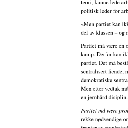
teori, kunne lede ar
politisk leder for ar
«Men partiet kan ik
del av klassen – og 
Partiet må være en o
kamp. Derfor kan ik
partiet. Det må best
sentralisert fiende,
demokratiske sentra
Men etter vedtak må 
en jernhård disiplin.
Partiet må være prol
rekke nødvendige org
fronter av stor betyd