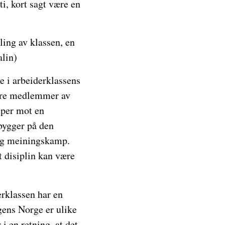
i, kort sagt være en
ing av klassen, en
alin)
e i arbeiderklassens
være medlemmer av
mper mot en
 bygger på den
 og meiningskamp.
t disiplin kan være
erklassen har en
gens Norge er ulike
i en retning, at det