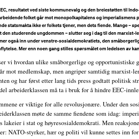
, resultatet ved siste kommunevalg og den breiestøtten til Indo-K
arbeidende folket går mot monopolkapitalens og imperialismens pol
e statsmakta ikke er folkets tjener, men dets fiende. Mange – spes
t den studerende ungdommen – slutter seg i dag til den marxist-le
er også inn under venstre-sosialdemokratiets, den småborgerlig
flytelse. Mer enn noen gang stilles spørsmålet om ledelsen av 
r vi hvordan ulike småborgerlige og opportunistiske g
 går mot medlemskap, men angriper samtidig marxist-len
ten og har først etter lang tids press godtatt politisk st
el arbeiderklassen må ta i bruk for å hindre EEC-innl
mene er viktige for alle revolusjonære. Under den sosi
beiderklassen møte de samme fiendene som idag: imper
lakeier i stat og høyresosialdemokrati. Men reaksjonen
: NATO-styrker, hær og politi vil kunne settes inn for 