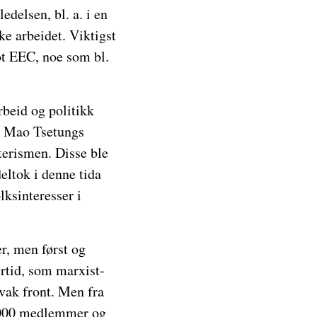
delsen, bl. a. i en
ke arbeidet. Viktigst
ot EEC, noe som bl.
rbeid og politikk
 i Mao Tsetungs
terismen. Disse ble
eltok i denne tida
lksinteresser i
er, men først og
tid, som marxist-
svak front. Men fra
5 000 medlemmer og