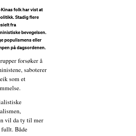
inas folk har vist at
itikk. Stadig flere
ielt fra
ninistiske bevegelsen.
e populismens eller
kampen på dagsordenen.
rupper forsøker å
inistene, saboterer
reik som et
emmelse.
alistiske
ialismen,
 vil da ty til mer
fullt. Både