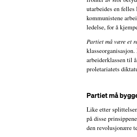
utarbeides en felle
kommunistene arbeid
ledelse, for å kjemp
Partiet må være et r
klasseorganisasjon. 
arbeiderklassen til 
proletariatets dikta
Partiet må byg
Like etter splittelse
på disse prinsippene
den revolusjonære t