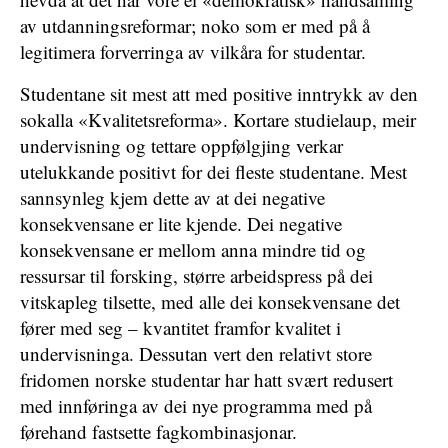
av utdanningsreformar; noko som er med på å
legitimera forverringa av vilkåra for studentar.
Studentane sit mest att med positive inntrykk av den
sokalla «Kvalitetsreforma». Kortare studielaup, meir
undervisning og tettare oppfølgjing verkar
utelukkande positivt for dei fleste studentane. Mest
sannsynleg kjem dette av at dei negative
konsekvensane er lite kjende. Dei negative
konsekvensane er mellom anna mindre tid og
ressursar til forsking, større arbeidspress på dei
vitskapleg tilsette, med alle dei konsekvensane det
fører med seg – kvantitet framfor kvalitet i
undervisninga. Dessutan vert den relativt store
fridomen norske studentar har hatt svært redusert
med innføringa av dei nye programma med på
førehand fastsette fagkombinasjonar.