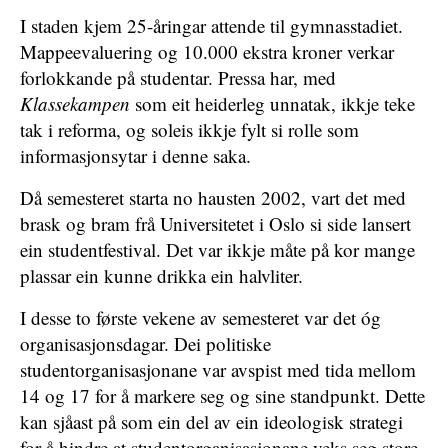
I staden kjem 25-åringar attende til gymnasstadiet.
Mappeevaluering og 10.000 ekstra kroner verkar
forlokkande på studentar. Pressa har, med
Klassekampen
som eit heiderleg unnatak, ikkje teke
tak i reforma, og soleis ikkje fylt si rolle som
informasjonsytar i denne saka.
Då semesteret starta no hausten 2002, vart det med
brask og bram frå Universitetet i Oslo si side lansert
ein studentfestival. Det var ikkje måte på kor mange
plassar ein kunne drikka ein halvliter.
I desse to første vekene av semesteret var det óg
organisasjonsdagar. Dei politiske
studentorganisasjonane var avspist med tida mellom
14 og 17 for å markere seg og sine standpunkt. Dette
kan sjåast på som ein del av ein ideologisk strategi
for å hindre at studentorganisasjonane veks seg store