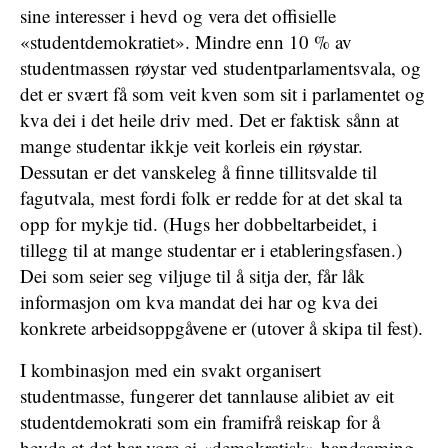
sine interesser i hevd og vera det offisielle
«studentdemokratiet». Mindre enn 10 % av
studentmassen røystar ved studentparlamentsvala, og
det er svært få som veit kven som sit i parlamentet og
kva dei i det heile driv med. Det er faktisk sånn at
mange studentar ikkje veit korleis ein røystar.
Dessutan er det vanskeleg å finne tillitsvalde til
fagutvala, mest fordi folk er redde for at det skal ta
opp for mykje tid. (Hugs her dobbeltarbeidet, i
tillegg til at mange studentar er i etableringsfasen.)
Dei som seier seg viljuge til å sitja der, får låk
informasjon om kva mandat dei har og kva dei
konkrete arbeidsoppgåvene er (utover å skipa til fest).
I kombinasjon med ein svakt organisert
studentmasse, fungerer det tannlause alibiet av eit
studentdemokrati som ein framifrå reiskap for å
hevda at det har vore ei «demokratisk» handsaming