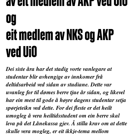
av eit medlem av AKP ved UiO
og
eit medlem av NKS og AKP
ved UiO
Dei siste åra har det stadig vorte vanlegare at
studentar blir avhengige av innkomer frå
deltidsarbeid ved sidan av studiane. Dette var
uvanleg for til dømes berre tjue år sidan, og likevel
har ein mest til gode å høyre dagens studentar setja
spørjeteikn ved dette. For dei fleste er det heilt
umogleg å vera heiltidsstudent om ein berre skal
leva på det Lånekassa gjev. Å stilla krav om at dette
skulle vera mogleg, er eit ikkje-tema mellom