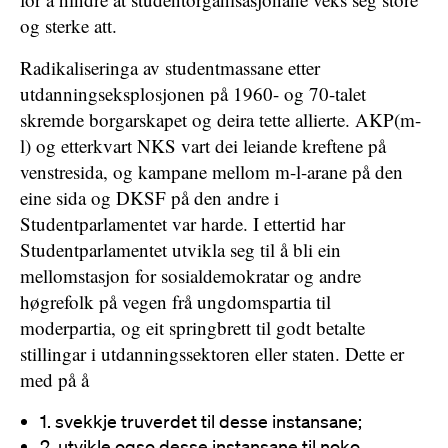
og sterke att.
Radikaliseringa av studentmassane etter
utdanningseksplosjonen på 1960- og 70-talet
skremde borgarskapet og deira tette allierte. AKP(m-
l) og etterkvart NKS vart dei leiande kreftene på
venstresida, og kampane mellom m-l-arane på den
eine sida og DKSF på den andre i
Studentparlamentet var harde. I ettertid har
Studentparlamentet utvikla seg til å bli ein
mellomstasjon for sosialdemokratar og andre
høgrefolk på vegen frå ungdomspartia til
moderpartia, og eit springbrett til godt betalte
stillingar i utdanningssektoren eller staten. Dette er
med på å
1. svekkje truverdet til desse instansane;
2. utvikle ogso desse instansane til noko