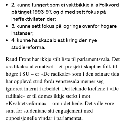
2. kunne fungert som ei vaktbikkje à la Folkvord
på tinget 1993-97, og dimed sett fokus på
ineffektiviteten der;
3. kunne sett fokus på logringa ovanfor høgare
instanser;
4. kunne ha skapa blest kring den nye
studiereforma.
Raud Front har ikkje stilt liste til parlamentsvala. Det
«radikale» alternativet – eit prosjekt skapt av folk til
høgre i SU – er «De radikale» som i den seinare tida
har opplevd strid fordi venstresida meiner seg
ignorert internt i arbeidet. Dei leiande kreftene i «De
radikale» er til dømes ikkje sterkt i mot
«Kvalitetsreforma» – om i det heile. Det ville vore
sunt for studentane sitt engasjement med
opposisjonelle vindar i parlamentet.