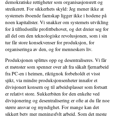
demokratiske rettigheter som organisasjonsrett og
streikerett. For sikkerhets skyld: Jeg mener ikke at
systemets iboende faenskap ligger ikke i hodene på
noen kapitalister. Vi snakker om systemets utvikling
for å tilfredsstille profittbehovet, og det dreier seg for
all del om den teknologiske revolusjonen, som i sin
tur får store konsekvenser for produksjon, for
organiseringa av den, og for menneskers liv.
Produksjonen splittes opp og desentraliseres. Vi får
et mønster som spenner over alt fra såkalt fjernarbeid
fra PC-en i heimen, riktignok forbeholdt et visst
sjikt, via mindre produksjonsenheter innafor et
divisjonert konsern og til arbeidsplasser som fortsatt
er relativt store. Sukkerbiten for den enkelte ved
divisjonering og desentralisering er ofte at du får noe
større ansvar og myndighet. For mange kan det
sikkert bety mer meningsfylt arbeid. Som det meste