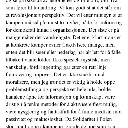
som fører til forandring. Vi kan godt si at det står om
et revolusjonært perspektiv. Det vil etter mitt syn si at
kampen må stå på minst to nivåer, både for reform og
for demokrati innad i organisasjonen. Det siste er på
mange måter det vanskeligste. Det er et klart mønster
at konkrete kamper evner å aktivisere mange, men
enten det blir seier eller nederlag har alt lett for å falle
tilbake i vante folder. Ikke spesielt mystisk, men
vanskelig, fordi ingenting går etter en rett linje
framover og oppover. Det er ikke snakk om å
moralisere, men jeg tror det er viktig å holde oppe
problemstillinga og perspektivet hele tida, holde
kanalene åpne for informasjon og kunnskap, være
dristig i å tenke metoder for å aktivisere flest mulig,
være nysgjerrig og fantasifull for å finne medisin mot
passivitet og maktesløshet. Da Solidaritet i Polen
stod midt oppe i kampene, gjorde de noe som kan