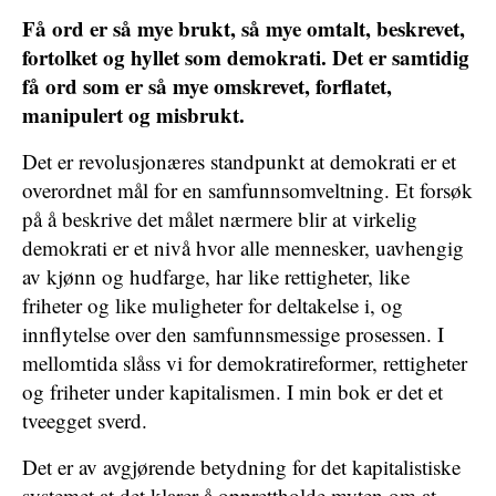
Få ord er så mye brukt, så mye omtalt, beskrevet,
fortolket og hyllet som demokrati. Det er samtidig
få ord som er så mye omskrevet, forflatet,
manipulert og misbrukt.
Det er revolusjonæres standpunkt at demokrati er et
overordnet mål for en samfunnsomveltning. Et forsøk
på å beskrive det målet nærmere blir at virkelig
demokrati er et nivå hvor alle mennesker, uavhengig
av kjønn og hudfarge, har like rettigheter, like
friheter og like muligheter for deltakelse i, og
innflytelse over den samfunnsmessige prosessen. I
mellomtida slåss vi for demokratireformer, rettigheter
og friheter under kapitalismen. I min bok er det et
tveegget sverd.
Det er av avgjørende betydning for det kapitalistiske
systemet at det klarer å opprettholde myten om at