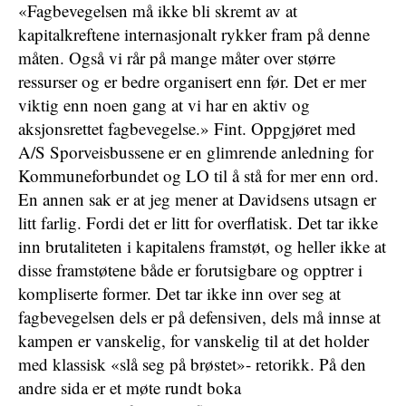
«Fagbevegelsen må ikke bli skremt av at
kapitalkreftene internasjonalt rykker fram på denne
måten. Også vi rår på mange måter over større
ressurser og er bedre organisert enn før. Det er mer
viktig enn noen gang at vi har en aktiv og
aksjonsrettet fagbevegelse.» Fint. Oppgjøret med
A/S Sporveisbussene er en glimrende anledning for
Kommuneforbundet og LO til å stå for mer enn ord.
En annen sak er at jeg mener at Davidsens utsagn er
litt farlig. Fordi det er litt for overflatisk. Det tar ikke
inn brutaliteten i kapitalens framstøt, og heller ikke at
disse framstøtene både er forutsigbare og opptrer i
kompliserte former. Det tar ikke inn over seg at
fagbevegelsen dels er på defensiven, dels må innse at
kampen er vanskelig, for vanskelig til at det holder
med klassisk «slå seg på brøstet»- retorikk. På den
andre sida er et møte rundt boka