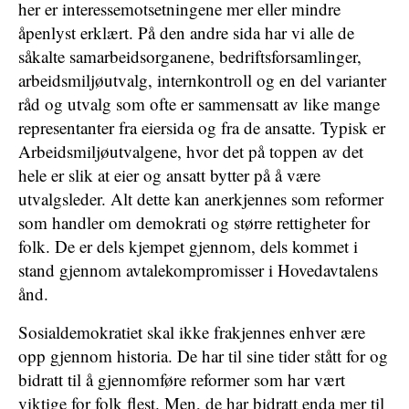
her er interessemotsetningene mer eller mindre
åpenlyst erklært. På den andre sida har vi alle de
såkalte samarbeidsorganene, bedriftsforsamlinger,
arbeidsmiljøutvalg, internkontroll og en del varianter
råd og utvalg som ofte er sammensatt av like mange
representanter fra eiersida og fra de ansatte. Typisk er
Arbeidsmiljøutvalgene, hvor det på toppen av det
hele er slik at eier og ansatt bytter på å være
utvalgsleder. Alt dette kan anerkjennes som reformer
som handler om demokrati og større rettigheter for
folk. De er dels kjempet gjennom, dels kommet i
stand gjennom avtalekompromisser i Hovedavtalens
ånd.
Sosialdemokratiet skal ikke frakjennes enhver ære
opp gjennom historia. De har til sine tider stått for og
bidratt til å gjennomføre reformer som har vært
viktige for folk flest. Men, de har bidratt enda mer til