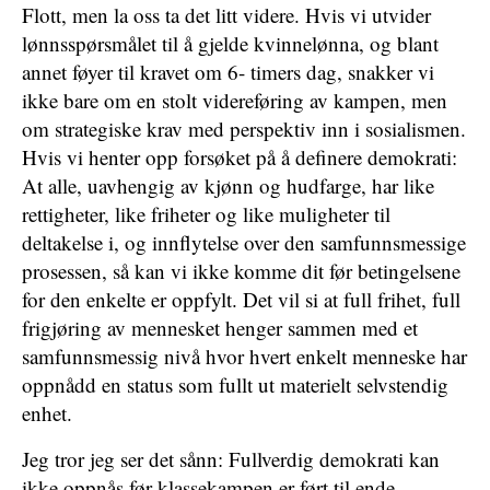
Flott, men la oss ta det litt videre. Hvis vi utvider
lønnsspørsmålet til å gjelde kvinnelønna, og blant
annet føyer til kravet om 6- timers dag, snakker vi
ikke bare om en stolt videreføring av kampen, men
om strategiske krav med perspektiv inn i sosialismen.
Hvis vi henter opp forsøket på å definere demokrati:
At alle, uavhengig av kjønn og hudfarge, har like
rettigheter, like friheter og like muligheter til
deltakelse i, og innflytelse over den samfunnsmessige
prosessen, så kan vi ikke komme dit før betingelsene
for den enkelte er oppfylt. Det vil si at full frihet, full
frigjøring av mennesket henger sammen med et
samfunnsmessig nivå hvor hvert enkelt menneske har
oppnådd en status som fullt ut materielt selvstendig
enhet.
Jeg tror jeg ser det sånn: Fullverdig demokrati kan
ikke oppnås før klassekampen er ført til ende.