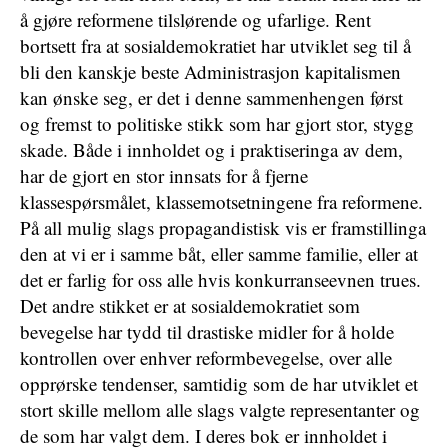
å gjøre reformene tilslørende og ufarlige. Rent
bortsett fra at sosialdemokratiet har utviklet seg til å
bli den kanskje beste Administrasjon kapitalismen
kan ønske seg, er det i denne sammenhengen først
og fremst to politiske stikk som har gjort stor, stygg
skade. Både i innholdet og i praktiseringa av dem,
har de gjort en stor innsats for å fjerne
klassespørsmålet, klassemotsetningene fra reformene.
På all mulig slags propagandistisk vis er framstillinga
den at vi er i samme båt, eller samme familie, eller at
det er farlig for oss alle hvis konkurranseevnen trues.
Det andre stikket er at sosialdemokratiet som
bevegelse har tydd til drastiske midler for å holde
kontrollen over enhver reformbevegelse, over alle
opprørske tendenser, samtidig som de har utviklet et
stort skille mellom alle slags valgte representanter og
de som har valgt dem. I deres bok er innholdet i