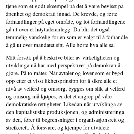
tjene som et godt eksempel på det å være bevisst på
åpenhet og demokrati innad. De krevde, og førte
forhandlinger på eget område, og lot forhandlingene
gå ut over et høyttaleranlegg. Da blir det også
temmelig vanskelig for en som er valgt til å forhandle
å gå ut over mandatet sitt. Alle hørte hva alle sa.
Mitt forsøk på å beskrive biter av virkeligheten og
utviklinga nå har med perspektivet på demokrati å
gjøre. På to måter. Når avtaler og lover som er bygd
opp etter et visst likhetsprinsipp for å sikre alle et
nivå av velferd og omsorg, bygges om slik at velferd
og omsorg må kjøpes, er det et angrep på våre
demokratiske rettigheter. Likedan når utviklinga av
den kapitalistiske produksjonen, og administreringa
av den, fører til begrensninger i organisasjonsrett og
streikerett. Å forsvare, og kjempe for utvidete