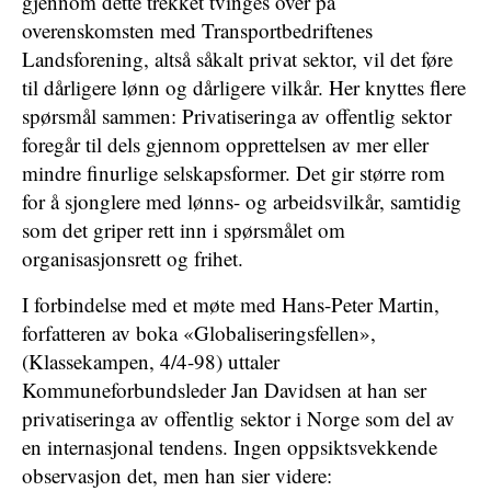
gjennom dette trekket tvinges over på
overenskomsten med Transportbedriftenes
Landsforening, altså såkalt privat sektor, vil det føre
til dårligere lønn og dårligere vilkår. Her knyttes flere
spørsmål sammen: Privatiseringa av offentlig sektor
foregår til dels gjennom opprettelsen av mer eller
mindre finurlige selskapsformer. Det gir større rom
for å sjonglere med lønns- og arbeidsvilkår, samtidig
som det griper rett inn i spørsmålet om
organisasjonsrett og frihet.
I forbindelse med et møte med Hans-Peter Martin,
forfatteren av boka «Globaliseringsfellen»,
(Klassekampen, 4/4-98) uttaler
Kommuneforbundsleder Jan Davidsen at han ser
privatiseringa av offentlig sektor i Norge som del av
en internasjonal tendens. Ingen oppsiktsvekkende
observasjon det, men han sier videre: