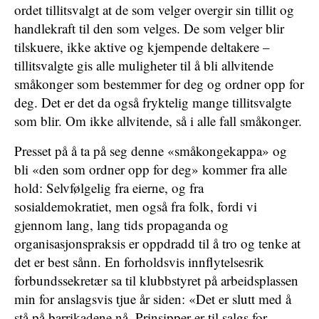
ordet tillitsvalgt at de som velger overgir sin tillit og
handlekraft til den som velges. De som velger blir
tilskuere, ikke aktive og kjempende deltakere –
tillitsvalgte gis alle muligheter til å bli allvitende
småkonger som bestemmer for deg og ordner opp for
deg. Det er det da også fryktelig mange tillitsvalgte
som blir. Om ikke allvitende, så i alle fall småkonger.
Presset på å ta på seg denne «småkongekappa» og
bli «den som ordner opp for deg» kommer fra alle
hold: Selvfølgelig fra eierne, og fra
sosialdemokratiet, men også fra folk, fordi vi
gjennom lang, lang tids propaganda og
organisasjonspraksis er oppdradd til å tro og tenke at
det er best sånn. En forholdsvis innflytelsesrik
forbundssekretær sa til klubbstyret på arbeidsplassen
min for anslagsvis tjue år siden: «Det er slutt med å
stå på barrikadene nå. Prinsipper er til salgs for