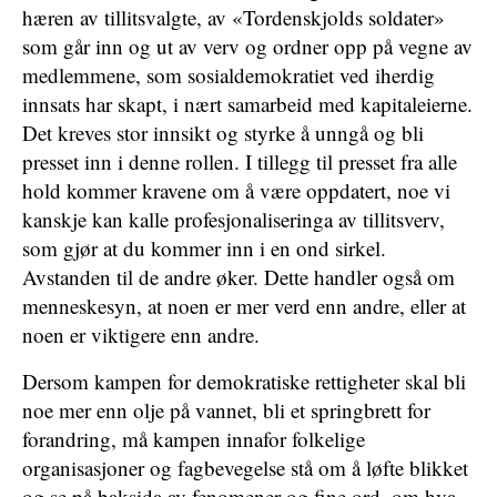
hæren av tillitsvalgte, av «Tordenskjolds soldater»
som går inn og ut av verv og ordner opp på vegne av
medlemmene, som sosialdemokratiet ved iherdig
innsats har skapt, i nært samarbeid med kapitaleierne.
Det kreves stor innsikt og styrke å unngå og bli
presset inn i denne rollen. I tillegg til presset fra alle
hold kommer kravene om å være oppdatert, noe vi
kanskje kan kalle profesjonaliseringa av tillitsverv,
som gjør at du kommer inn i en ond sirkel.
Avstanden til de andre øker. Dette handler også om
menneskesyn, at noen er mer verd enn andre, eller at
noen er viktigere enn andre.
Dersom kampen for demokratiske rettigheter skal bli
noe mer enn olje på vannet, bli et springbrett for
forandring, må kampen innafor folkelige
organisasjoner og fagbevegelse stå om å løfte blikket
og se på baksida av fenomener og fine ord, om hva