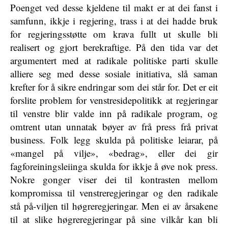
Poenget ved desse kjeldene til makt er at dei fanst i
samfunn, ikkje i regjering, trass i at dei hadde bruk
for regjeringsstøtte om krava fullt ut skulle bli
realisert og gjort berekraftige. På den tida var det
argumentert med at radikale politiske parti skulle
alliere seg med desse sosiale initiativa, slå saman
krefter for å sikre endringar som dei står for. Det er eit
forslite problem for venstresidepolitikk at regjeringar
til venstre blir valde inn på radikale program, og
omtrent utan unnatak bøyer av frå press frå privat
business. Folk legg skulda på politiske leiarar, på
«mangel på vilje», «bedrag», eller dei gir
fagforeiningsleiinga skulda for ikkje å øve nok press.
Nokre gonger viser dei til kontrasten mellom
kompromissa til venstreregjeringar og den radikale
stå på-viljen til høgreregjeringar. Men ei av årsakene
til at slike høgreregjeringar på sine vilkår kan bli