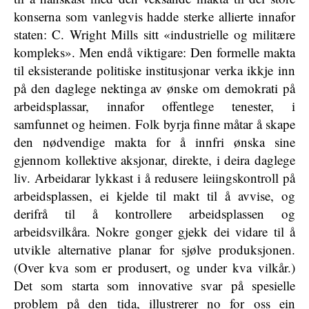
konserna som vanlegvis hadde sterke allierte innafor
staten: C. Wright Mills sitt «industrielle og militære
kompleks». Men endå viktigare: Den formelle makta
til eksisterande politiske institusjonar verka ikkje inn
på den daglege nektinga av ønske om demokrati på
arbeidsplassar, innafor offentlege tenester, i
samfunnet og heimen. Folk byrja finne måtar å skape
den nødvendige makta for å innfri ønska sine
gjennom kollektive aksjonar, direkte, i deira daglege
liv. Arbeidarar lykkast i å redusere leiingskontroll på
arbeidsplassen, ei kjelde til makt til å avvise, og
derifrå til å kontrollere arbeidsplassen og
arbeidsvilkåra. Nokre gonger gjekk dei vidare til å
utvikle alternative planar for sjølve produksjonen.
(Over kva som er produsert, og under kva vilkår.)
Det som starta som innovative svar på spesielle
problem på den tida, illustrerer no for oss ein