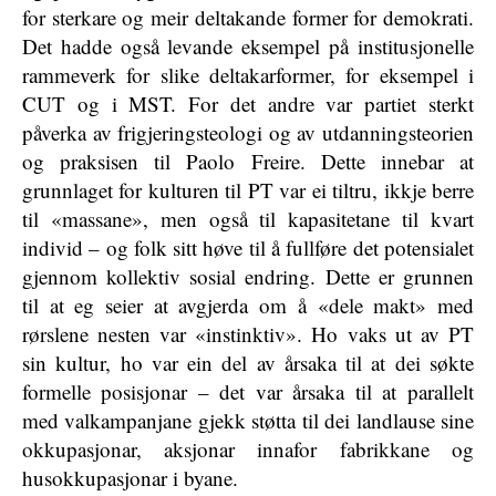
for sterkare og meir deltakande former for demokrati.
Det hadde også levande eksempel på institusjonelle
rammeverk for slike deltakarformer, for eksempel i
CUT og i MST. For det andre var partiet sterkt
påverka av frigjeringsteologi og av utdanningsteorien
og praksisen til Paolo Freire. Dette innebar at
grunnlaget for kulturen til PT var ei tiltru, ikkje berre
til «massane», men også til kapasitetane til kvart
individ – og folk sitt høve til å fullføre det potensialet
gjennom kollektiv sosial endring. Dette er grunnen
til at eg seier at avgjerda om å «dele makt» med
rørslene nesten var «instinktiv». Ho vaks ut av PT
sin kultur, ho var ein del av årsaka til at dei søkte
formelle posisjonar – det var årsaka til at parallelt
med valkampanjane gjekk støtta til dei landlause sine
okkupasjonar, aksjonar innafor fabrikkane og
husokkupasjonar i byane.