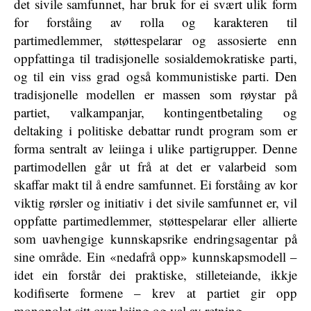
det sivile samfunnet, har bruk for ei svært ulik form
for forståing av rolla og karakteren til
partimedlemmer, støttespelarar og assosierte enn
oppfattinga til tradisjonelle sosialdemokratiske parti,
og til ein viss grad også kommunistiske parti. Den
tradisjonelle modellen er massen som røystar på
partiet, valkampanjar, kontingentbetaling og
deltaking i politiske debattar rundt program som er
forma sentralt av leiinga i ulike partigrupper. Denne
partimodellen går ut frå at det er valarbeid som
skaffar makt til å endre samfunnet. Ei forståing av kor
viktig rørsler og initiativ i det sivile samfunnet er, vil
oppfatte partimedlemmer, støttespelarar eller allierte
som uavhengige kunnskapsrike endringsagentar på
sine område. Ein «nedafrå opp» kunnskapsmodell –
idet ein forstår dei praktiske, stilleteiande, ikkje
kodifiserte formene – krev at partiet gir opp
monopolet sitt over leiing og val av retning.