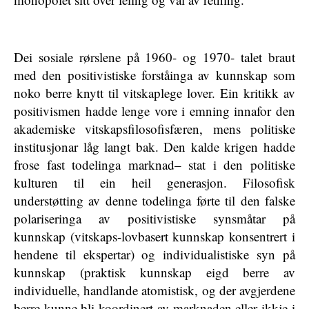
Dei sosiale rørslene på 1960- og 1970- talet braut
med den positivistiske forståinga av kunnskap som
noko berre knytt til vitskaplege lover. Ein kritikk av
positivismen hadde lenge vore i emning innafor den
akademiske vitskapsfilosofisfæren, mens politiske
institusjonar låg langt bak. Den kalde krigen hadde
frose fast todelinga marknad– stat i den politiske
kulturen til ein heil generasjon. Filosofisk
understøtting av denne todelinga førte til den falske
polariseringa av positivistiske synsmåtar på
kunnskap (vitskaps-lovbasert kunnskap konsentrert i
hendene til ekspertar) og individualistiske syn på
kunnskap (praktisk kunnskap eigd berre av
individuelle, handlande atomistisk, og der avgjerdene
berre kunne bli koordinert av marknaden eller ikkje i