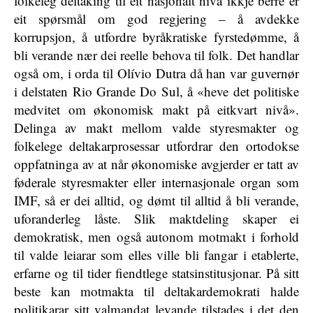
folkeleg deltaking til eit nasjonalt nivå ikkje berre er
eit spørsmål om god regjering – å avdekke
korrupsjon, å utfordre byråkratiske fyrstedømme, å
bli verande nær dei reelle behova til folk. Det handlar
også om, i orda til Olívio Dutra då han var guvernør
i delstaten Rio Grande Do Sul, å «heve det politiske
medvitet om økonomisk makt på eitkvart nivå».
Delinga av makt mellom valde styresmakter og
folkelege deltakarprosessar utfordrar den ortodokse
oppfatninga av at når økonomiske avgjerder er tatt av
føderale styresmakter eller internasjonale organ som
IMF, så er dei alltid, og dømt til alltid å bli verande,
uforanderleg låste. Slik maktdeling skaper ei
demokratisk, men også autonom motmakt i forhold
til valde leiarar som elles ville bli fangar i etablerte,
erfarne og til tider fiendtlege statsinstitusjonar. På sitt
beste kan motmakta til deltakardemokrati halde
politikarar sitt valmandat levande tilstades i det den