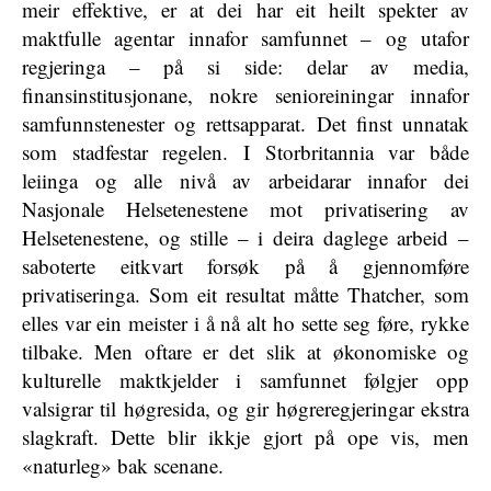
meir effektive, er at dei har eit heilt spekter av
maktfulle agentar innafor samfunnet – og utafor
regjeringa – på si side: delar av media,
finansinstitusjonane, nokre senioreiningar innafor
samfunnstenester og rettsapparat. Det finst unnatak
som stadfestar regelen. I Storbritannia var både
leiinga og alle nivå av arbeidarar innafor dei
Nasjonale Helsetenestene mot privatisering av
Helsetenestene, og stille – i deira daglege arbeid –
saboterte eitkvart forsøk på å gjennomføre
privatiseringa. Som eit resultat måtte Thatcher, som
elles var ein meister i å nå alt ho sette seg føre, rykke
tilbake. Men oftare er det slik at økonomiske og
kulturelle maktkjelder i samfunnet følgjer opp
valsigrar til høgresida, og gir høgreregjeringar ekstra
slagkraft. Dette blir ikkje gjort på ope vis, men
«naturleg» bak scenane.