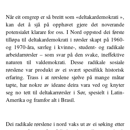
Når eit omgrep er så breitt som «deltakardemokrati »,
kan det å sjå på opphavet gjere det noverande
potensialet klarare for oss. I Nord oppstod dei første
tilløpa til deltakardemokrati i rørsler skapt på 1960-
og 1970-åra, særleg i kvinne-, student- og radikale
arbeidarrørsler – som svar på den svake, ineffektive
naturen til valdemokrati. Desse radikale sosiale
rørslene var produkt av ei svært spesifikk historisk
erfaring. Trass i at rørslene sjølve på mange måtar
tapte, har nokre av ideane deira vara ved og knyter
seg no tett til deltakarrørsler i Sør, spesielt i Latin-
Amerika og framfor alt i Brasil.
Dei radikale rørslene i nord vaks ut av ei søking etter