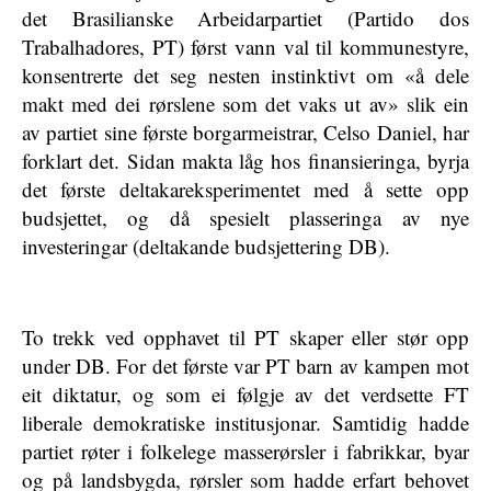
det Brasilianske Arbeidarpartiet (Partido dos
Trabalhadores, PT) først vann val til kommunestyre,
konsentrerte det seg nesten instinktivt om «å dele
makt med dei rørslene som det vaks ut av» slik ein
av partiet sine første borgarmeistrar, Celso Daniel, har
forklart det. Sidan makta låg hos finansieringa, byrja
det første deltakareksperimentet med å sette opp
budsjettet, og då spesielt plasseringa av nye
investeringar (deltakande budsjettering DB).
To trekk ved opphavet til PT skaper eller stør opp
under DB. For det første var PT barn av kampen mot
eit diktatur, og som ei følgje av det verdsette FT
liberale demokratiske institusjonar. Samtidig hadde
partiet røter i folkelege masserørsler i fabrikkar, byar
og på landsbygda, rørsler som hadde erfart behovet