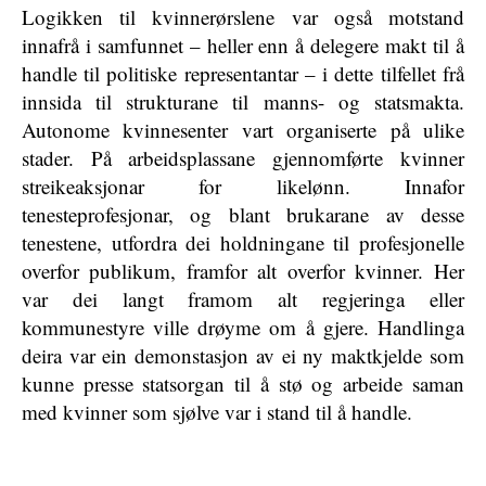
Logikken til kvinnerørslene var også motstand
innafrå i samfunnet – heller enn å delegere makt til å
handle til politiske representantar – i dette tilfellet frå
innsida til strukturane til manns- og statsmakta.
Autonome kvinnesenter vart organiserte på ulike
stader. På arbeidsplassane gjennomførte kvinner
streikeaksjonar for likelønn. Innafor
tenesteprofesjonar, og blant brukarane av desse
tenestene, utfordra dei holdningane til profesjonelle
overfor publikum, framfor alt overfor kvinner. Her
var dei langt framom alt regjeringa eller
kommunestyre ville drøyme om å gjere. Handlinga
deira var ein demonstasjon av ei ny maktkjelde som
kunne presse statsorgan til å stø og arbeide saman
med kvinner som sjølve var i stand til å handle.