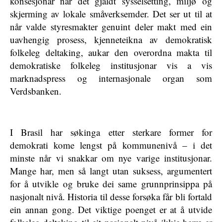
konsesjonar når det gjaldt sysselsetting, miljø og
skjerming av lokale småverksemder. Det ser ut til at
når valde styresmakter genuint deler makt med ein
uavhengig prosess, kjenneteikna av demokratisk
folkeleg deltaking, aukar den overordna makta til
demokratiske folkeleg institusjonar vis a vis
marknadspress og internasjonale organ som
Verdsbanken.
I Brasil har søkinga etter sterkare former for
demokrati kome lengst på kommunenivå – i det
minste når vi snakkar om nye varige institusjonar.
Mange har, men så langt utan suksess, argumentert
for å utvikle og bruke dei same grunnprinsippa på
nasjonalt nivå. Historia til desse forsøka får bli fortald
ein annan gong. Det viktige poenget er at å utvide