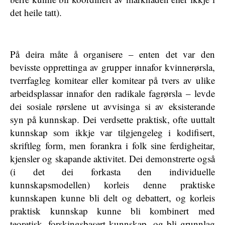
det heile tatt).
På deira måte å organisere – enten det var den
bevisste opprettinga av grupper innafor kvinnerørsla,
tverrfagleg komitear eller komitear på tvers av ulike
arbeidsplassar innafor den radikale fagrørsla – levde
dei sosiale rørslene ut avvisinga si av eksisterande
syn på kunnskap. Dei verdsette praktisk, ofte uuttalt
kunnskap som ikkje var tilgjengeleg i kodifisert,
skriftleg form, men forankra i folk sine ferdigheitar,
kjensler og skapande aktivitet. Dei demonstrerte også
(i det dei forkasta den individuelle
kunnskapsmodellen) korleis denne praktiske
kunnskapen kunne bli delt og debattert, og korleis
praktisk kunnskap kunne bli kombinert med
teoretisk, forskingsbasert kunnskap, og bli grunnlag