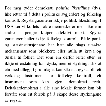
For meg tyder demokrati
politisk likestilling
(dvs.
like rettar til å delta i politiske avgjerder) og folkeleg
kontroll. Røysta garanterer ikkje politisk likestilling. I
USA ser vi korleis nokre menneske er meir like enn
andre – pengar kjøper effektivt makt. Røysta
garanterer heller ikkje folkeleg kontroll. Både parti-
og statsinstitusjonane har hatt alle slags utsøkte
mekanismar som blokkerte eller nulla ut krava og
ønska til folket. Det som ein derfor leiter etter, er
ikkje ei erstatning for røysta, men ei styrking, slik at
ein med tillegg i grunnlaget kan sikre at røysta blir eit
verkeleg instrument for folkeleg kontroll, eit
instrument som kan gjere demokrati reelt.
Deltakardemokrati i alle sine lokale former kan bli
forstått som eit forsøk på å skape desse styrkingane
av røysta.