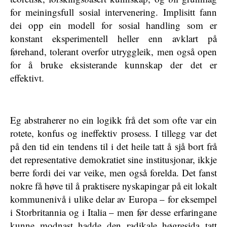
for meiningsfull sosial intervenering. Implisitt fann
dei opp ein modell for sosial handling som er
konstant eksperimentell heller enn avklart på
førehand, tolerant overfor utryggleik, men også open
for å bruke eksisterande kunnskap der det er
effektivt.
Eg abstraherer no ein logikk frå det som ofte var ein
rotete, konfus og ineffektiv prosess. I tillegg var det
på den tid ein tendens til i det heile tatt å sjå bort frå
det representative demokratiet sine institusjonar, ikkje
berre fordi dei var veike, men også forelda. Det fanst
nokre få høve til å praktisere nyskapingar på eit lokalt
kommunenivå i ulike delar av Europa – for eksempel
i Storbritannia og i Italia – men før desse erfaringane
kunne modnast hadde den radikale høgresida tatt