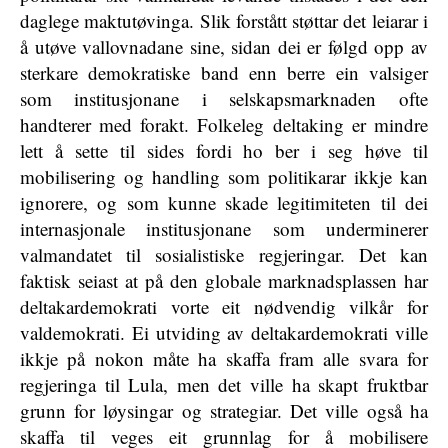
daglege maktutøvinga. Slik forstått støttar det leiarar i
å utøve vallovnadane sine, sidan dei er følgd opp av
sterkare demokratiske band enn berre ein valsiger
som institusjonane i selskapsmarknaden ofte
handterer med forakt. Folkeleg deltaking er mindre
lett å sette til sides fordi ho ber i seg høve til
mobilisering og handling som politikarar ikkje kan
ignorere, og som kunne skade legitimiteten til dei
internasjonale institusjonane som underminerer
valmandatet til sosialistiske regjeringar. Det kan
faktisk seiast at på den globale marknadsplassen har
deltakardemokrati vorte eit nødvendig vilkår for
valdemokrati. Ei utviding av deltakardemokrati ville
ikkje på nokon måte ha skaffa fram alle svara for
regjeringa til Lula, men det ville ha skapt fruktbar
grunn for løysingar og strategiar. Det ville også ha
skaffa til veges eit grunnlag for å mobilisere