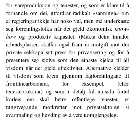
for vareproduksjon og tenester, og som er klare til å
forhandle om dei, utfordrar radikalt «sanninga» om
at regjeringar ikkje har noko val, men må underkaste
seg forretningsfolka når det gjeld økonomisk
know-
how
og produktiv kapasitet. (Makta deira innafor
arbeidsplassen skaffar også fram ei motgift mot dei
private selskapa sitt press for privatisering og for å
presentere seg sjølve som den einaste kjelda til all
visdom når det gjeld effektivitet. Alternative kjelder
til visdom som kjem gjennom fagforeiningane til
frontlinearbeidarar, for eksempel, (eller
tenestebrukarar) og som i detalj frå innsida fortel
korleis ein skal betre offentlege tenester, er
tungtvegande motkrefter mot privatsektoren si
svartmaling og hevding av å vere uomgjengeleg.