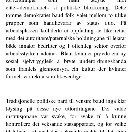
elite-«demokratiet» si politiske blokkering. Dette
tomme demokratiet baud folk valet mellom to ulike
grupper som handhevarar av status quo. På
arbeidsplassen kolliderte ei oppfatting av like rettar
med dei autoritære/paternalske holdningane til leiarar
både innafor bedrifter og i offentleg sektor overfor
arbeidsstyrken «deira». Blant kvinner prøvde ein ny
sosial sjølvtryggleik å bryte underordningsbanda
som framleis gjennomsyra ein kultur der kvinner
formelt var rekna som likeverdige.
Tradisjonelle politiske parti til venstre baud inga klar
løysing på desse nye utfordringane. Dei valde
institusjonane var svake, for svake til å kunne
kontrollere det veksande statsapparatet, og for veike
til å hanskast med den veksande makta til dei store