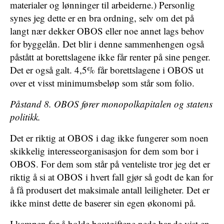
materialer og lønninger til arbeiderne.) Personlig
synes jeg dette er en bra ordning, selv om det på
langt nær dekker OBOS eller noe annet lags behov
for byggelån. Det blir i denne sammenhengen også
påstått at borettslagene ikke får renter på sine penger.
Det er også galt. 4,5% får borettslagene i OBOS ut
over et visst minimumsbeløp som står som folio.
Påstand 8. OBOS fører monopolkapitalen og statens
politikk.
Det er riktig at OBOS i dag ikke fungerer som noen
skikkelig interesseorganisasjon for dem som bor i
OBOS. For dem som står på venteliste tror jeg det er
riktig å si at OBOS i hvert fall gjør så godt de kan for
å få produsert det maksimale antall leiligheter. Det er
ikke minst dette de baserer sin egen økonomi på.
I kampen for å holde boutgiftene nede har de vist en