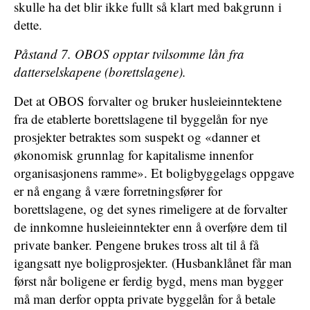
skulle ha det blir ikke fullt så klart med bakgrunn i
dette.
Påstand 7. OBOS opptar tvilsomme lån fra
datterselskapene (borettslagene).
Det at OBOS forvalter og bruker husleieinntektene
fra de etablerte borettslagene til byggelån for nye
prosjekter betraktes som suspekt og «danner et
økonomisk grunnlag for kapitalisme innenfor
organisasjonens ramme». Et boligbyggelags oppgave
er nå engang å være forretningsfører for
borettslagene, og det synes rimeligere at de forvalter
de innkomne husleieinntekter enn å overføre dem til
private banker. Pengene brukes tross alt til å få
igangsatt nye boligprosjekter. (Husbanklånet får man
først når boligene er ferdig bygd, mens man bygger
må man derfor oppta private byggelån for å betale