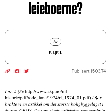
leieboerne?
Av
F.J.|F.J.
Publisert 15.03.74
I nr. 5 (Se
http://www.akp.no/ml-
historie/pdf/rode_fane/1974/rf_1974_01.pdf)
i fjor
brakte vi en artikkel om det største boligbyggelaget i
Norge, OBOS. De som skreiv artikkelen sammenfatta