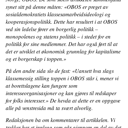
synet sitt på denne måten: «OBOS er preget av
sosialdemokratiets klassesamarbeidsideologi og
kooperasjonspolitikk. Dette har resultert i at OBOS
ved sin ledelse fører en borgerlig politikk –
monopolenes og statens politikk – i stedet for en
politikk for sine medlemmer. Det har også ført til at
det er utviklet et økonomisk grunnlag for kapitalisme
og et borgerskap i toppen.»
På den andre sida slo de fast: «Uansett hva slags
klassemessig stilling toppen i OBOS står i, mener vi
at borettslagene kan fungere som
interesseorganisasjoner og kan gjøres til redskaper
for folks interesser.» De hevda at dette er en oppgave
alle på venstresida må ta svært alvorlig.
Redaksjonen ba om kommentarer til artikkelen. Vi
trykker her et innlegg som går gjennom en del av det