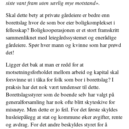
siste vant fram uten særlig mye motstand».
Skal dette bety at private gårdeiere er bedre enn
borettslag hvor de som bor eier boligkomplekset i
fellesskap? Boligkooperasjonen er et stort framskritt
sammenliknet med leiegårdssystemet og enerådige
gårdeiere. Spør hver mann og kvinne som har prøvd
det!
Ligger det bak at man er redd for at
motsetningsforholdet mellom arbeid og kapital skal
forsvinne ut i tåka for folk som bor i borettslag? I
praksis har det nok vært tendenser til dette.
Borettslagsstyrer som de boende selv har valgt på
generalforsamling har nok ofte blitt skyteskive for
misnøye. Men dette er jo feil. For det første skyldes
husleiepålegg at stat og kommune øker avgifter, rente
og avdrag. For det andre beskyldes styret for å