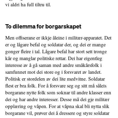
vi aldri ha full tiltru til.
To dilemma for borgarskapet
Men offiserane er ikkje åleine i militær-apparatet. Det
er og lågare befal og soldatar der, og dei er mange
gonger fleire i tal. Lågare befal har stort sett tronge
kår og manglar politiske rettar. Dei har eigentleg
interesse av å gå saman med andre småkårsfolk i
samfunnet mot dei store og i forsvaret av landet.
Politisk er stordelen av dei lite medvitne. Soldatar
flest er bra folk. For å forsvare seg og sitt må såleis
borgarane nytte folk som soknar til andre klasser enn
dei og har andre interesser. Desse må dei gje militær
opplæring og våpen. For at våpna skal bli nytta slik
borgarane vil, prøver dei å dressere og styre soldatar