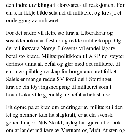
den indre utviklinga i «forsvaret» til reaksjonen. For
ein kan ikkje både seia nei til militæret og krevja ei
omlegging av militæret.
For det andre vil fleire stø krava. Liberalarar og
sosialdemokratar flest er og redde militærkupp. Og
dei vil forsvara Norge. Likeeins vil eindel lågare
befal stø krava. Militærpolitikken til AKP no støyter
derimot unna alt befal og gjer med det militæret til
ein meir pålitleg reiskap for borgarane mot folket.
Såleis er mange redde SV fordi dei i Stortinget
kravde ein løyvingsnedgang til militæret som i
hovudsaka ville gjera lågare befal arbeidslause.
Eit døme på at krav om endringar av militæret i den
lei eg nemner, kan ha slagkraft, er at ein svensk
generalmajor, Nils Skiild, nyleg har gjeve ut ei bok
om at landet må lære av Vietnam og Midt-Austen og