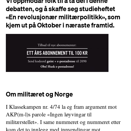
Vi oppmodar folk til å ta del i denne
debatten, og å skaffe seg studieheftet
«En revolusjonær militærpolitikk», som
kjem ut på Oktober i næraste framtid.
Om militæret og Norge
I Klassekampen nr. 4/74 la eg fram argument mot
AKP(m-l)s parole «Ingen løyvingar til
militærstellet». I same nummeret og nummeret etter
kom det to innlegg med innvendingar mot