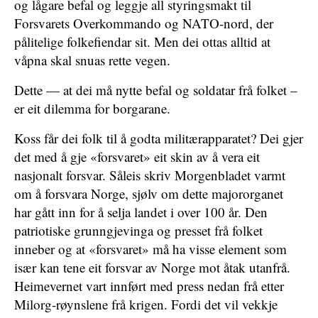
og lågare befal og leggje all styringsmakt til
Forsvarets Overkommando og NATO-nord, der
pålitelige folkefiendar sit. Men dei ottas alltid at
våpna skal snuas rette vegen.
Dette — at dei må nytte befal og soldatar frå folket –
er eit dilemma for borgarane.
Koss får dei folk til å godta militærapparatet? Dei gjer
det med å gje «forsvaret» eit skin av å vera eit
nasjonalt forsvar. Såleis skriv Morgenbladet varmt
om å forsvara Norge, sjølv om dette majororganet
har gått inn for å selja landet i over 100 år. Den
patriotiske grunngjevinga og presset frå folket
inneber og at «forsvaret» må ha visse element som
især kan tene eit forsvar av Norge mot åtak utanfrå.
Heimevernet vart innført med press nedan frå etter
Milorg-røynslene frå krigen. Fordi det vil vekkje