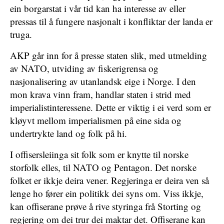
ein borgarstat i vår tid kan ha interesse av eller
pressas til å fungere nasjonalt i konfliktar der landa er
truga.
AKP går inn for å presse staten slik, med utmelding
av NATO, utviding av fiskerigrensa og
nasjonalisering av utanlandsk eige i Norge. I den
mon krava vinn fram, handlar staten i strid med
imperialistinteressene. Dette er viktig i ei verd som er
kløyvt mellom imperialismen på eine sida og
undertrykte land og folk på hi.
I offisersleiinga sit folk som er knytte til norske
storfolk elles, til NATO og Pentagon. Det norske
folket er ikkje deira vener. Regjeringa er deira ven så
lenge ho fører ein politikk dei syns om. Viss ikkje,
kan offiserane prøve å rive styringa frå Storting og
regjering om dei trur dei maktar det. Offiserane kan