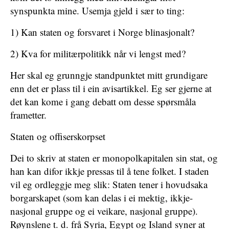
synspunkta mine. Usemja gjeld i sær to ting:
1) Kan staten og forsvaret i Norge blinasjonalt?
2) Kva for militærpolitikk når vi lengst med?
Her skal eg grunngje standpunktet mitt grundigare
enn det er plass til i ein avisartikkel. Eg ser gjerne at
det kan kome i gang debatt om desse spørsmåla
frametter.
Staten og offiserskorpset
Dei to skriv at staten er monopolkapitalen sin stat, og
han kan difor ikkje pressas til å tene folket. I staden
vil eg ordleggje meg slik: Staten tener i hovudsaka
borgarskapet (som kan delas i ei mektig, ikkje-
nasjonal gruppe og ei veikare, nasjonal gruppe).
Røynslene t. d. frå Syria, Egypt og Island syner at