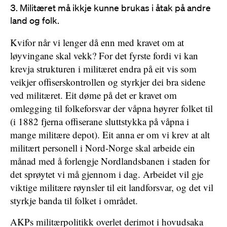
Militæret må ikkje kunne brukas i åtak på andre
land og folk.
Kvifor når vi lenger då enn med kravet om at
løyvingane skal vekk? For det fyrste fordi vi kan
krevja strukturen i militæret endra på eit vis som
veikjer offiserskontrollen og styrkjer dei bra sidene
ved militæret. Eit døme på det er kravet om
omlegging til folkeforsvar der våpna høyrer folket til
(i 1882 fjerna offiserane sluttstykka på våpna i
mange militære depot). Eit anna er om vi krev at alt
militært personell i Nord-Norge skal arbeide ein
månad med å forlengje Nordlandsbanen i staden for
det sprøytet vi må gjennom i dag. Arbeidet vil gje
viktige militære røynsler til eit landforsvar, og det vil
styrkje banda til folket i området.
AKPs militærpolitikk overlet derimot i hovudsaka