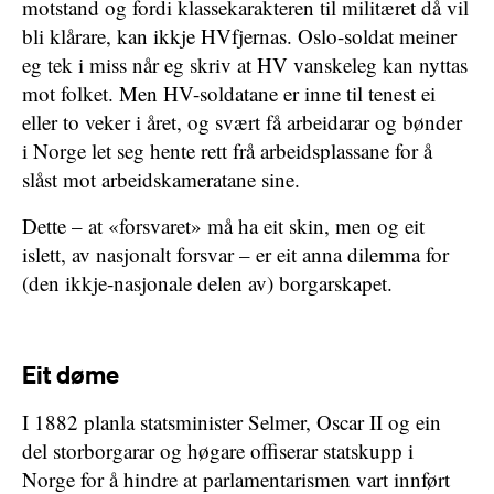
motstand og fordi klassekarakteren til militæret då vil
bli klårare, kan ikkje HVfjernas. Oslo-soldat meiner
eg tek i miss når eg skriv at HV vanskeleg kan nyttas
mot folket. Men HV-soldatane er inne til tenest ei
eller to veker i året, og svært få arbeidarar og bønder
i Norge let seg hente rett frå arbeidsplassane for å
slåst mot arbeidskameratane sine.
Dette – at «forsvaret» må ha eit skin, men og eit
islett, av nasjonalt forsvar – er eit anna dilemma for
(den ikkje-nasjonale delen av) borgarskapet.
Eit døme
I 1882 planla statsminister Selmer, Oscar II og ein
del storborgarar og høgare offiserar statskupp i
Norge for å hindre at parlamentarismen vart innført