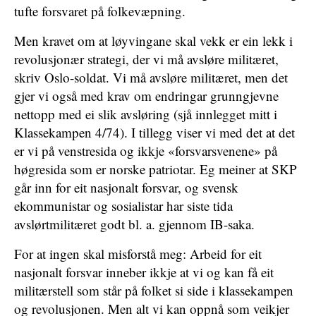
tufte forsvaret på folkevæpning.
Men kravet om at løyvingane skal vekk er ein lekk i
revolusjonær strategi, der vi må avsløre militæret,
skriv Oslo-soldat. Vi må avsløre militæret, men det
gjer vi også med krav om endringar grunngjevne
nettopp med ei slik avsløring (sjå innlegget mitt i
Klassekampen 4/74). I tillegg viser vi med det at det
er vi på venstresida og ikkje «forsvarsvenene» på
høgresida som er norske patriotar. Eg meiner at SKP
går inn for eit nasjonalt forsvar, og svensk
ekommunistar og sosialistar har siste tida
avslørtmilitæret godt bl. a. gjennom IB-saka.
For at ingen skal misforstå meg: Arbeid for eit
nasjonalt forsvar inneber ikkje at vi og kan få eit
militærstell som står på folket si side i klassekampen
og revolusjonen. Men alt vi kan oppnå som veikjer