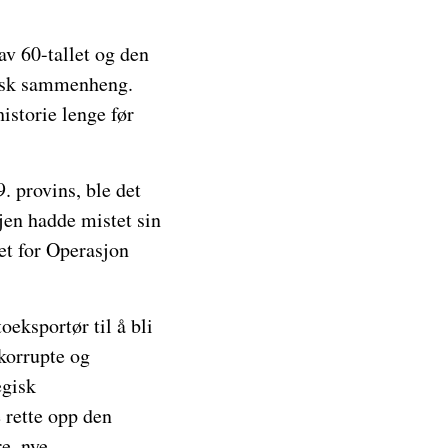
av 60-tallet og den
orisk sammenheng.
istorie lenge før
 provins, ble det
en hadde mistet sin
et for Operasjon
oeksportør til å bli
 korrupte og
egisk
 rette opp den
e, nye