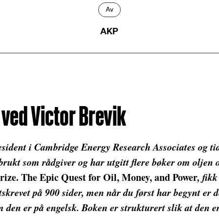
Av
AKP
ved Victor Brevik
esident i Cambridge Energy Research Associates og tid
rukt som rådgiver og har utgitt flere bøker om oljen o
rize. The Epic Quest for Oil, Money, and Power
, fik
tskrevet på 900 sider, men når du først har begynt er 
m den er på engelsk. Boken er strukturert slik at den e