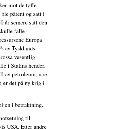
ker mot de tøffe
ble påtent og satt i
0 år seinere satt den
kulle falle i
eressursene Europa
 % av Tysklands
rossa vesentlig
lle i Stalins hender.
ll av petroleum, noe
 er det på ny krig i
ljen i betraktning.
motsetning til
vis USA. Etter andre