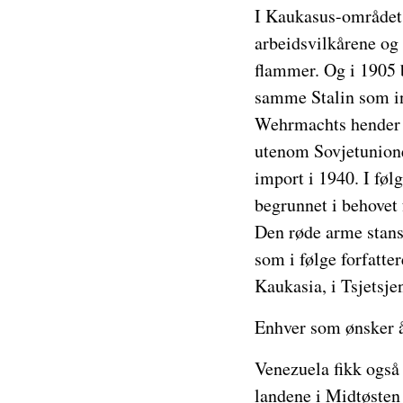
I Kaukasus-området o
arbeidsvilkårene og p
flammer. Og i 1905 b
samme Stalin som inn
Wehrmachts hender og
utenom Sovjetunione
import i 1940. I føl
begrunnet i behovet f
Den røde arme stanse
som i følge forfatter
Kaukasia, i Tsjetsj
Enhver som ønsker å 
Venezuela fikk også 
landene i Midtøsten 