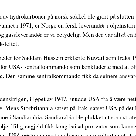
av hydrokarboner på norsk sokkel ble gjort på slutten 
tvunnet i 1971, er Norge en fersk leverandør i oljehist
 gassleverandør er vi betydelig. Men der var altså en h
-feltet.
neder før Saddam Hussein erklærte Kuwait som Iraks 19.
e for USAs sentralkommando som konkluderte med at olj
ng. Den samme sentralkommando fikk da seinere ansvar
rdenskrigen, i løpet av 1947, snudde USA fra å være nett
e. Mens Storbritannia satset på Irak, satset USA på det
e i Saudiarabia. Saudiarabia ble plukket ut som strat
lje. Til gjengjeld fikk kong Faisal prosenter som kunne
n. USA pøste inn med geologer som resulterte i at stor