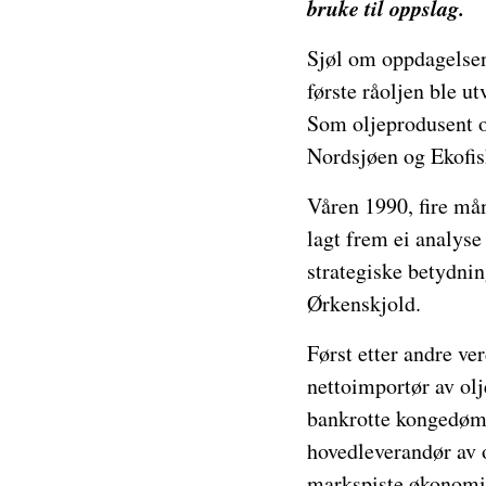
bruke til oppslag.
Sjøl om oppdagelsen 
første råoljen ble u
Som oljeprodusent og
Nordsjøen og Ekofisk
Våren 1990, fire må
lagt frem ei analys
strategiske betydni
Ørkenskjold.
Først etter andre ve
nettoimportør av olj
bankrotte kongedømm
hovedleverandør av o
markspiste økonomie