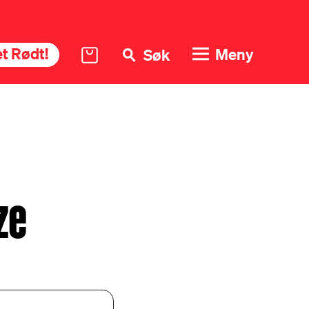
t Rødt!
Meny
Søk
ze