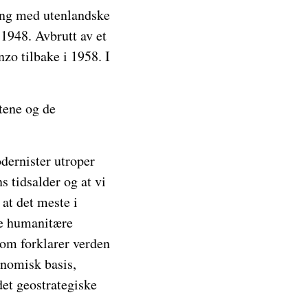
ing med utenlandske
l 1948. Avbrutt av et
o tilbake i 1958. I
tene og de
dernister utroper
s tidsalder og at vi
 at det meste i
 de humanitære
 som forklarer verden
onomisk basis,
det geostrategiske