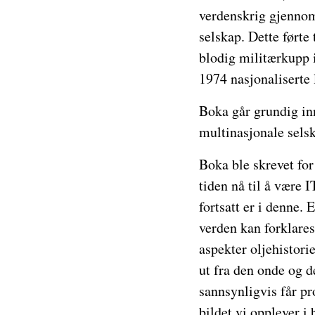
verdenskrig gjennom
selskap. Dette førte 
blodig militærkupp 
1974 nasjonaliserte 
Boka går grundig in
multinasjonale sels
Boka ble skrevet for
tiden nå til å være I
fortsatt er i denne.
verden kan forklares
aspekter oljehistori
ut fra den onde og d
sannsynligvis får pr
bildet vi opplever i