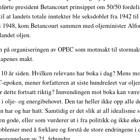
førte president Betancourt prinsippet om 50/50 fordel
til at landets totale inntekter ble seksdoblet fra 1942 ti
i 1948, kom Betancourt sammen med oljeminister Alfonz
landet oljen.
n på organiseringen av OPEC som motmakt til stormak
kapenes makt.
 10 år siden. Hvilken relevans har boka i dag? Mens mo
T-epoken, mener forfatteren at siste hundreåret var oljen
 Er dette fortsatt riktig? Innvendingen mot boka kan være
 i olje- og energibehovet. Den tar heller ikke opp alle
en har og har hatt. Samtidig er det slik at all idealisme
en gode, eller som vurderer ut i fra politikk og ikke øk
oblemer med å forklare og forstå de store endringene i 
 begynnelsen av 21. århundre.