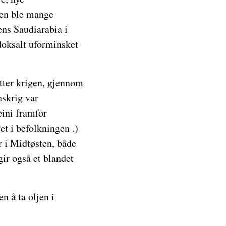
men ble mange
ens Saudiarabia i
doksalt uforminsket
etter krigen, gjennom
nskrig var
eini framfor
et i befolkningen .)
r i Midtøsten, både
gir også et blandet
n å ta oljen i