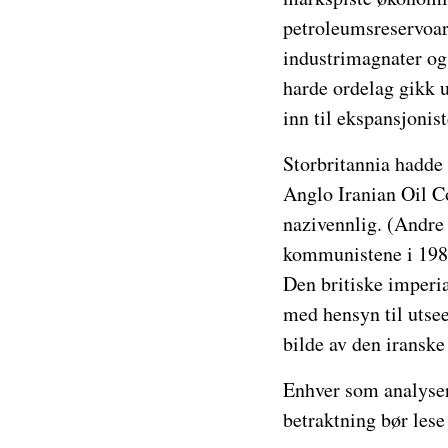
petroleumsreservoar 
industrimagnater og
harde ordelag gikk u
inn til ekspansjonist
Storbritannia hadde 
Anglo Iranian Oil Co
nazivennlig. (Andre 
kommunistene i 1988.
Den britiske imperia
med hensyn til utsee
bilde av den irans
Enhver som analysere
betraktning bør lese