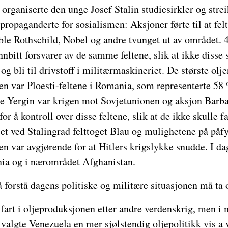
rganiserte den unge Josef Stalin studiesirkler og strei
ropaganderte for sosialismen: Aksjoner førte til at felt 
le Rothschild, Nobel og andre tvunget ut av området. 4
bitt forsvarer av de samme feltene, slik at ikke disse s
 bli til drivstoff i militærmaskineriet. De største olj
n var Ploesti-feltene i Romania, som representerte 58
ge Yergin var krigen mot Sovjetunionen og aksjon Barba
or å kontroll over disse feltene, slik at de ikke skulle fa
t ved Stalingrad felttoget Blau og mulighetene på påfy
en var avgjørende for at Hitlers krigslykke snudde. I dag
enia og i nærområdet Afghanistan.
forstå dagens politiske og militære situasjonen må ta o
fart i oljeproduksjonen etter andre verdenskrig, men i 
valgte Venezuela en mer sjølstendig oljepolitikk vis a 