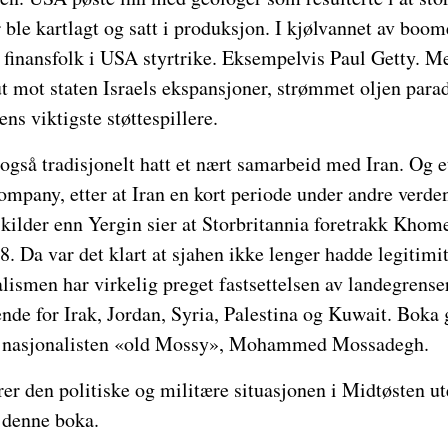
ble kartlagt og satt i produksjon. I kjølvannet av boo
 finansfolk i USA styrtrike. Eksempelvis Paul Getty. M
t mot staten Israels ekspansjoner, strømmet oljen para
ens viktigste støttespillere.
også tradisjonelt hatt et nært samarbeid med Iran. Og 
mpany, etter at Iran en kort periode under andre verde
kilder enn Yergin sier at Storbritannia foretrakk Khom
 Da var det klart at sjahen ikke lenger hadde legitimit
lismen har virkelig preget fastsettelsen av landegrense
nde for Irak, Jordan, Syria, Palestina og Kuwait. Boka 
ke nasjonalisten «old Mossy», Mohammed Mossadegh.
r den politiske og militære situasjonen i Midtøsten ute
 denne boka.