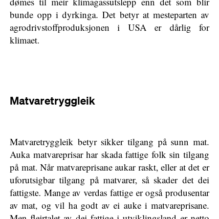
dømes til meir klimagassutslepp enn det som blir
bunde opp i dyrkinga. Det betyr at mesteparten av
agrodrivstoffproduksjonen i USA er dårlig for
klimaet.
Matvaretryggleik
Matvaretryggleik betyr sikker tilgang på sunn mat.
Auka matvareprisar har skada fattige folk sin tilgang
på mat. Når matvareprisane aukar raskt, eller at det er
uforutsigbar tilgang på matvarer, så skader det dei
fattigste. Mange av verdas fattige er også produsentar
av mat, og vil ha godt av ei auke i matvareprisane.
Men fleirtalet av dei fattige i utviklingsland er netto