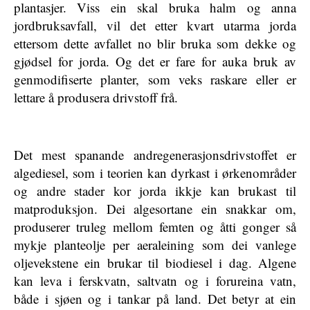
plantasjer. Viss ein skal bruka halm og anna
jordbruksavfall, vil det etter kvart utarma jorda
ettersom dette avfallet no blir bruka som dekke og
gjødsel for jorda. Og det er fare for auka bruk av
genmodifiserte planter, som veks raskare eller er
lettare å produsera drivstoff frå.
Det mest spanande andregenerasjonsdrivstoffet er
algediesel, som i teorien kan dyrkast i ørkenområder
og andre stader kor jorda ikkje kan brukast til
matproduksjon. Dei algesortane ein snakkar om,
produserer truleg mellom femten og åtti gonger så
mykje planteolje per aeraleining som dei vanlege
oljevekstene ein brukar til biodiesel i dag. Algene
kan leva i ferskvatn, saltvatn og i forureina vatn,
både i sjøen og i tankar på land. Det betyr at ein