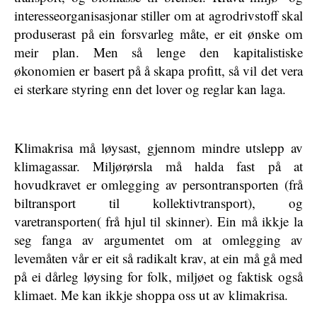
interesseorganisasjonar stiller om at agrodrivstoff skal
produserast på ein forsvarleg måte, er eit ønske om
meir plan. Men så lenge den kapitalistiske
økonomien er basert på å skapa profitt, så vil det vera
ei sterkare styring enn det lover og reglar kan laga.
Klimakrisa må løysast, gjennom mindre utslepp av
klimagassar. Miljørørsla må halda fast på at
hovudkravet er omlegging av persontransporten (frå
biltransport til kollektivtransport), og
varetransporten( frå hjul til skinner). Ein må ikkje la
seg fanga av argumentet om at omlegging av
levemåten vår er eit så radikalt krav, at ein må gå med
på ei dårleg løysing for folk, miljøet og faktisk også
klimaet. Me kan ikkje shoppa oss ut av klimakrisa.