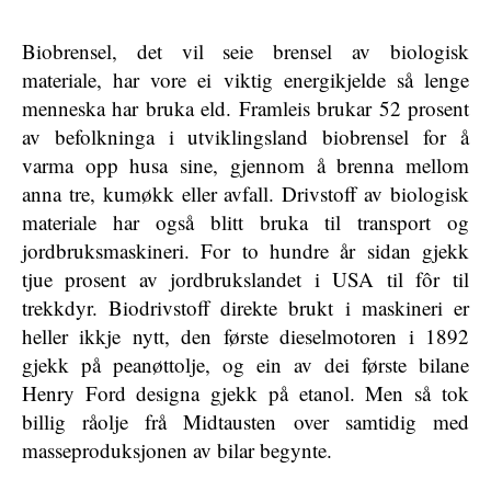
Biobrensel, det vil seie brensel av biologisk
materiale, har vore ei viktig energikjelde så lenge
menneska har bruka eld. Framleis brukar 52 prosent
av befolkninga i utviklingsland biobrensel for å
varma opp husa sine, gjennom å brenna mellom
anna tre, kumøkk eller avfall. Drivstoff av biologisk
materiale har også blitt bruka til transport og
jordbruksmaskineri. For to hundre år sidan gjekk
tjue prosent av jordbrukslandet i USA til fôr til
trekkdyr. Biodrivstoff direkte brukt i maskineri er
heller ikkje nytt, den første dieselmotoren i 1892
gjekk på peanøttolje, og ein av dei første bilane
Henry Ford designa gjekk på etanol. Men så tok
billig råolje frå Midtausten over samtidig med
masseproduksjonen av bilar begynte.