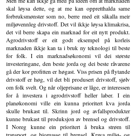
Men me kan ikkje gå med på ideen om at marknaden
skal løysa dette, og at me kan oppretthalda same
forbruksmønster som no, berre med eit såkalla meir
miljøvennleg drivstoff. Det vil ikkje løysa klimakrisa,
det vil berre skapa ein marknad for eit nytt produkt.
Agrodrivstoff er eit godt eksempel på korleis
marknaden ikkje kan ta i bruk ny teknologi til beste
for folk. I ein marknadsøkonomi vil dei største
investeringane, den beste jorda og dei beste råvarene
gå der kor profitten er høgast. Viss prisen på flytande
drivstoff er høg, vil det bli produsert drivstoff, sjølv
om folk svelt. Og når oljeprisane er låge, er interessen
for å investera i agrodrivstoff heller laber. I ein
planøkonomi ville ein kunna prioritert kva jorda
skulle brukast til. Skrinn jord og avfallsprodukter
kunne brukast til produksjon av brensel og drivstoff.
I Noreg kunne ein prioritert å bruka strøm til
transport, og biomasse til brensel. Krava miljø- og