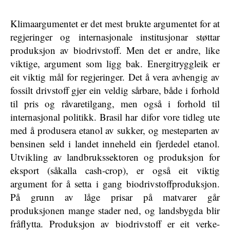
Klimaargumentet er det mest brukte argumentet for at
regjeringer og internasjonale institusjonar støttar
produksjon av biodrivstoff. Men det er andre, like
viktige, argument som ligg bak. Energitryggleik er
eit viktig mål for regjeringer. Det å vera avhengig av
fossilt drivstoff gjer ein veldig sårbare, både i forhold
til pris og råvaretilgang, men også i forhold til
internasjonal politikk. Brasil har difor vore tidleg ute
med å produsera etanol av sukker, og mesteparten av
bensinen seld i landet inneheld ein fjerdedel etanol.
Utvikling av landbrukssektoren og produksjon for
eksport (såkalla cash-crop), er også eit viktig
argument for å setta i gang biodrivstoffproduksjon.
På grunn av låge prisar på matvarer går
produksjonen mange stader ned, og landsbygda blir
fråflytta. Produksjon av biodrivstoff er eit verke-