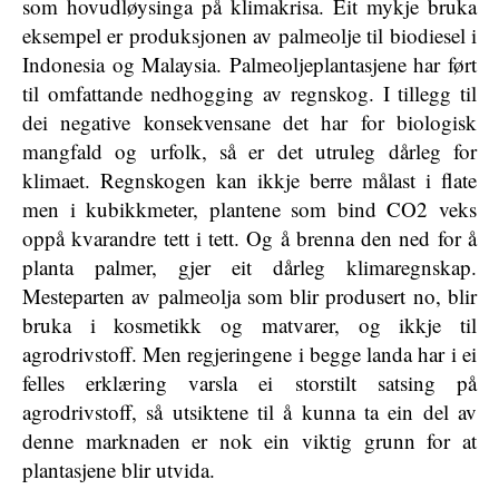
som hovudløysinga på klimakrisa. Eit mykje bruka
eksempel er produksjonen av palmeolje til biodiesel i
Indonesia og Malaysia. Palmeoljeplantasjene har ført
til omfattande nedhogging av regnskog. I tillegg til
dei negative konsekvensane det har for biologisk
mangfald og urfolk, så er det utruleg dårleg for
klimaet. Regnskogen kan ikkje berre målast i flate
men i kubikkmeter, plantene som bind CO2 veks
oppå kvarandre tett i tett. Og å brenna den ned for å
planta palmer, gjer eit dårleg klimaregnskap.
Mesteparten av palmeolja som blir produsert no, blir
bruka i kosmetikk og matvarer, og ikkje til
agrodrivstoff. Men regjeringene i begge landa har i ei
felles erklæring varsla ei storstilt satsing på
agrodrivstoff, så utsiktene til å kunna ta ein del av
denne marknaden er nok ein viktig grunn for at
plantasjene blir utvida.