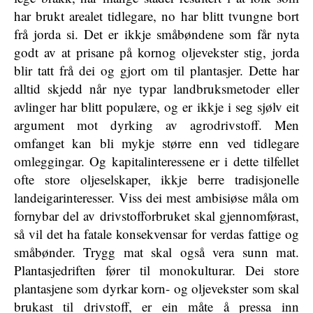
har brukt arealet tidlegare, no har blitt tvungne bort
frå jorda si. Det er ikkje småbøndene som får nyta
godt av at prisane på kornog oljevekster stig, jorda
blir tatt frå dei og gjort om til plantasjer. Dette har
alltid skjedd når nye typar landbruksmetoder eller
avlinger har blitt populære, og er ikkje i seg sjølv eit
argument mot dyrking av agrodrivstoff. Men
omfanget kan bli mykje større enn ved tidlegare
omleggingar. Og kapitalinteressene er i dette tilfellet
ofte store oljeselskaper, ikkje berre tradisjonelle
landeigarinteresser. Viss dei mest ambisiøse måla om
fornybar del av drivstofforbruket skal gjennomførast,
så vil det ha fatale konsekvensar for verdas fattige og
småbønder. Trygg mat skal også vera sunn mat.
Plantasjedriften fører til monokulturar. Dei store
plantasjene som dyrkar korn- og oljevekster som skal
brukast til drivstoff, er ein måte å pressa inn