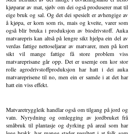
kjøparar av mat, sjølv om dei også produserer mat til
eige bruk og sal. Og det dei spesielt er avhengige av
å kjøpa, er korn som ris, mais og kveite, varer som
også blir bruka i produksjon av biodrivstoff. Auka
matvarepris kan altså på lengre sikt hjelpa ein del av
verdas fattige nettoseljarar av matvarer, men på kort
sikt vil mange fattige få store problem viss
matvareprisane går opp. Det er usemje om kor stor
rolle agrodrivstoffproduksjon har hatt i dei auka
matvareprisene til no, men ein er samde i at det har
hatt ein viss effekt.
Matvaretryggleik handlar også om tilgang på jord og
vatn. Nyrydning og omlegging av jordbruket frå
småbruk til plantasje og dyrking på areal som har
lege brakk, har mange stader resultert i at folk som