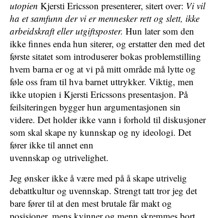
utopien
Kjersti Ericsson presenterer, sitert over:
Vi vil
ha et samfunn der vi er mennesker rett og slett, ikke
arbeidskraft eller utgiftsposter.
Hun later som den
ikke finnes enda hun siterer, og erstatter den med det
første sitatet som introduserer bokas problemstilling
hvem barna er og at vi på mitt område må lytte og
føle oss fram til hva barnet uttrykker. Viktig, men
ikke utopien i Kjersti Ericssons presentasjon. På
feilsiteringen bygger hun argumentasjonen sin
videre. Det holder ikke vann i forhold til diskusjoner
som skal skape ny kunnskap og ny ideologi. Det
fører ikke til annet enn
uvennskap og utrivelighet.
Jeg ønsker ikke å være med på å skape utrivelig
debattkultur og uvennskap. Strengt tatt tror jeg det
bare fører til at den mest brutale får makt og
posisjoner, mens kvinner og menn skremmes bort