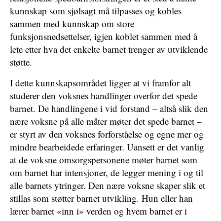
kunnskap som sjølsagt må tilpasses og kobles
sammen med kunnskap om store
funksjonsnedsettelser, igjen koblet sammen med å
lete etter hva det enkelte barnet trenger av utviklende
støtte.
I dette kunnskapsområdet ligger at vi framfor alt
studerer den voksnes handlinger overfor det spede
barnet. De handlingene i vid forstand – altså slik den
nære voksne på alle måter møter det spede barnet –
er styrt av den voksnes forforståelse og egne mer og
mindre bearbeidede erfaringer. Uansett er det vanlig
at de voksne omsorgspersonene møter barnet som
om barnet har intensjoner, de legger mening i og til
alle barnets ytringer. Den nære voksne skaper slik et
stillas som støtter barnet utvikling. Hun eller han
lærer barnet «inn i» verden og hvem barnet er i