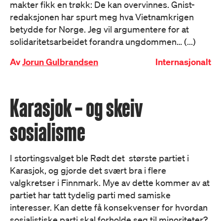
makter fikk en trøkk: De kan overvinnes. Gnist-
redaksjonen har spurt meg hva Vietnamkrigen
betydde for Norge. Jeg vil argumentere for at
solidaritetsarbeidet forandra ungdommen… (...)
Av
Jorun Gulbrandsen
Internasjonalt
Karasjok – og skeiv
sosialisme
I stortingsvalget ble Rødt det største partiet i
Karasjok, og gjorde det svært bra i flere
valgkretser i Finnmark. Mye av dette kommer av at
partiet har tatt tydelig parti med samiske
interesser. Kan dette få konsekvenser for hvordan
sosialistiske parti skal forholde seg til minoriteter?