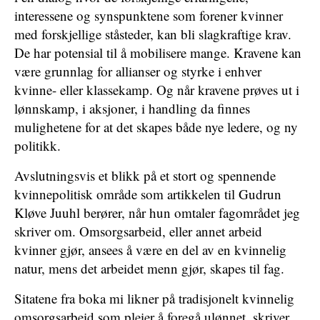
interessene og synspunktene som forener kvinner
med forskjellige ståsteder, kan bli slagkraftige krav.
De har potensial til å mobilisere mange. Kravene kan
være grunnlag for allianser og styrke i enhver
kvinne- eller klassekamp. Og når kravene prøves ut i
lønnskamp, i aksjoner, i handling da finnes
mulighetene for at det skapes både nye ledere, og ny
politikk.
Avslutningsvis et blikk på et stort og spennende
kvinnepolitisk område som artikkelen til Gudrun
Kløve Juuhl berører, når hun omtaler fagområdet jeg
skriver om. Omsorgsarbeid, eller annet arbeid
kvinner gjør, ansees å være en del av en kvinnelig
natur, mens det arbeidet menn gjør, skapes til fag.
Sitatene fra boka mi likner på tradisjonelt kvinnelig
omsorgsarbeid som pleier å foregå ulønnet, skriver