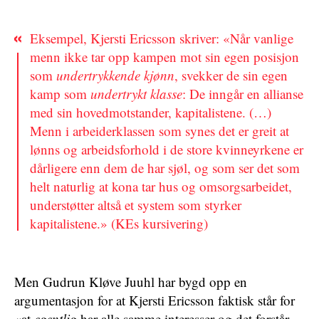
Eksempel, Kjersti Ericsson skriver: «Når vanlige
menn ikke tar opp kampen mot sin egen posisjon
som
undertrykkende kjønn
, svekker de sin egen
kamp som
undertrykt klasse
: De inngår en allianse
med sin hovedmotstander, kapitalistene. (…)
Menn i arbeiderklassen som synes det er greit at
lønns og arbeidsforhold i de store kvinneyrkene er
dårligere enn dem de har sjøl, og som ser det som
helt naturlig at kona tar hus og omsorgsarbeidet,
understøtter altså et system som styrker
kapitalistene.» (KEs kursivering)
Men Gudrun Kløve Juuhl har bygd opp en
argumentasjon for at Kjersti Ericsson faktisk står for
«at
egentlig
har alle samme interesser og det forstår