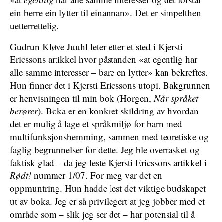
ein berre ein lytter til einannan». Det er simpelthen
uetterrettelig.
Gudrun Kløve Juuhl leter etter et sted i Kjersti
Ericssons artikkel hvor påstanden «at egentlig har
alle samme interesser – bare en lytter» kan bekreftes.
Hun finner det i Kjersti Ericssons utopi. Bakgrunnen
er henvisningen til min bok (Horgen,
Når språket
berører
). Boka er en konkret skildring av hvordan
det er mulig å lage et språkmiljø for barn med
multifunksjonshemming, sammen med teoretiske og
faglig begrunnelser for dette. Jeg ble overrasket og
faktisk glad – da jeg leste Kjersti Ericssons artikkel i
Rødt!
nummer 1/07. For meg var det en
oppmuntring. Hun hadde lest det viktige budskapet
ut av boka. Jeg er så privilegert at jeg jobber med et
område som – slik jeg ser det – har potensial til å