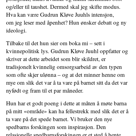
og/eller til taushet. Dermed skal jeg skifte modus.
Hva kan være Gudrun Kløve Juuhls intensjon,
om jeg leser med åpenhet? Hun ønsker debatt og ny
ideologi.
Tilbake til det hun sier om boka mi – sett i
kvinnepolitisk lys. Gudrun Kløve Juuhl oppfatter og
skriver at dette arbeidet som blir skildret, er
tradisjonelt kvinnelig omsorgsarbeid av den typen
som ofte skjer ulønna – og at det minner henne om
mye om slik det var å ta vare på barnet sitt da det var
nyfødt og fram til et par måneder.
Hun har et godt poeng i dette at måten å møte barna
på mitt «område» kan ha fellestrekk med slik det er å
ta vare på det spede barnet. Vi bruker den nye
spedbarns forskingen som inspirasjon. Den
relasjonelle spedbarnsforskingen er et sted å hente