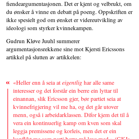
fiendeargumentasjonen. Det er kjent og velbrukt, om
du ønsker å vinne en debatt på poeng. Oppskriften er
ikke spesielt god om ønsket er videreutvikling av
ideologi som styrker kvinnekampen.
Gudrun Kløve Juuhl summerer
argumentasjonsrekkene sine mot Kjersti Ericssons
artikkel på slutten av artikkelen:
«Heller enn å seia at
eigentlig
har alle same
interesser og det forstår ein berre ein lyttar til
einannan, slik Ericsson gjer, bør partiet seia at
kvinnefrigjering vil me ha, og det går utover
menn, også i arbeidarklassen. Difor kjem det til å
vera ein kontinuerlig kamp om kven som skal
leggja premissene og korleis, men det er ein
konflikt me som parti berre må leve med.» (GKJs