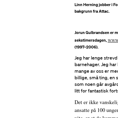
Linn Herning jobber i For
bakgrunn fra Attac.
Jorun Gulbrandsen er me
www.
sekstimersdagen,
(1997–2006).
Jeg har lenge strevd
barnehager. Jeg har 
mange av oss er med 
billige, små ting, en
som noen går avgårde
litt for fantastisk fort
Det er ikke vanskeli
ansatte på 100 unger
vite, er at de komme