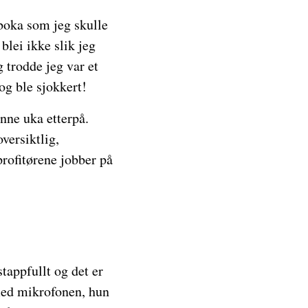
 boka som jeg skulle
blei ikke slik jeg
g trodde jeg var et
og ble sjokkert!
nne uka etterpå.
oversiktlig,
profitørene jobber på
tappfullt og det er
med mikrofonen, hun