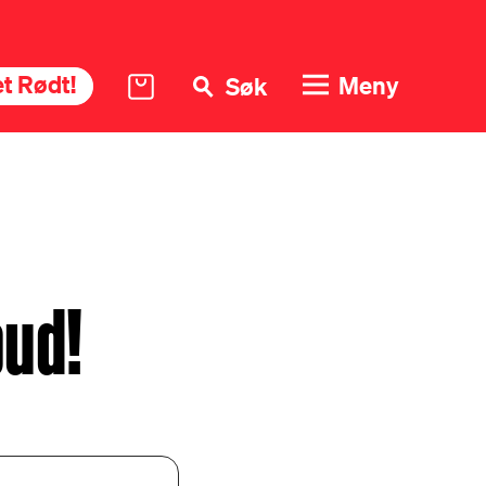
t Rødt!
Meny
Søk
bud!