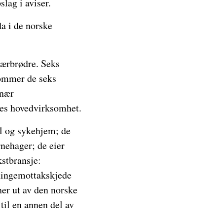
lag i aviser.
a i de norske
ærbrødre. Seks
kommer de seks
inær
eres hovedvirksomhet.
l og sykehjem; de
nehager; de eier
kstbransje:
tningemottakskjede
ner ut av den norske
 til en annen del av