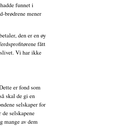
 hadde funnet i
old-brødrene mener
etaler, den er en øy
ferdsprofitørene fått
slivet. Vi har ikke
 Dette er fond som
så skal de gi en
ondene selskaper for
r de selskapene
, og mange av dem