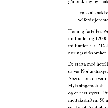
går omkring og snakk
Jeg skal snakk
velferdstjenest
Herning forteller:
Ne
milliarder og 12000
milliardene fra? Det
næringsvirksomhet. T
De starta med hotel
driver Norlandiakje
Aberia som driver me
Flyktningemottak! D
og er nest størst i 
mottaksdriften. 50 mi
selskapet. Skattekro