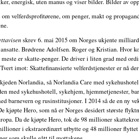
er, energisk, uten manus og viser bilder. Bilder av opps
e om velferdsprofitørene, om penger, makt og propagand
ene.
ttavisen
skrev 6. mai 2015 om Norges ukjente milliard
 ansatte. Brødrene Adolfsen. Roger og Kristian. Hvor 
 meste er skatte-penger. De driver i liten grad med ord
vert imot: Skattefinansierte velferdstjenester er nå d
lkjeden Norlandia, så Norlandia Care med sykehushotel
den med sykehushotell, sykehjem, hjemmetjenester, bar
d barnevern og rusinstitusjoner. I 2014 så de en ny ve
e kjøpte Hero, som nå er Norges desidert største flyk
Europa. Da de kjøpte Hero, tok de 98 millioner skattekro
llioner i ekstraordinært utbytte og 48 millioner flyttet
ner som skulle gått til mottakene.