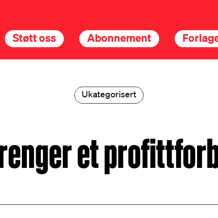
Støtt oss
Abonnement
Forlage
Ukategorisert
trenger et profittfor