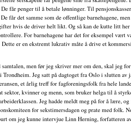
 De får penger til å betale lønninger. Til pensjonskasser
g. De får det samme som de offentlige barnehagene, men
ifter hvis de driver helt likt. Og så kan de kutte litt her 
ontrollere. For barnehagene har det for eksempel vært van
t. Dette er en ekstremt lukrativ måte å drive et kommersi
 samtalen, men før jeg skriver mer om den, skal jeg fo
 Trondheim. Jeg satt på dagtoget fra Oslo i slutten av 
ansen, et årlig treff for fagforeningsfolk fra hele land
vat sektor, kvinner og menn, som bruker helga til å styrk
rbeiderklassen. Jeg hadde meldt meg på for å lære, og 
sjonskomiteen for sekstimersdagen og prate med folk. N
purt om jeg kunne intervjue Linn Herning, forfatteren a