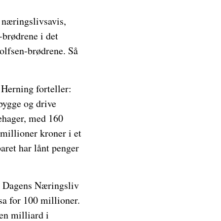
 næringslivsavis,
brødrene i det
lfsen-brødrene. Så
Herning forteller:
bygge og drive
ehager, med 160
millioner kroner i et
aret har lånt penger
rev Dagens Næringsliv
a for 100 millioner.
en milliard i