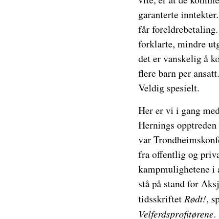
garanterte inntekter.
får foreldrebetalin
forklarte, mindre utg
det er vanskelig å k
flere barn per ansat
Veldig spesielt.
Her er vi i gang med
Hernings opptreden i
var Trondheimskonfer
fra offentlig og pri
kampmulighetene i a
stå på stand for Ak
tidsskriftet
Rødt!
, s
Velferdsprofitørene
.