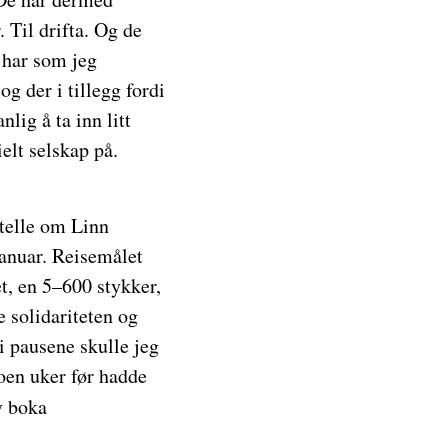
. Til drifta. Og de
 har som jeg
og der i tillegg fordi
lig å ta inn litt
elt selskap på.
rtelle om Linn
januar. Reisemålet
et, en 5–600 stykker,
e solidariteten og
i pausene skulle jeg
oen uker før hadde
v boka