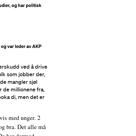
dier, og har politisk
r og var leder av AKP
verskudd ved å drive
olk som jobber der,
 de mangler sjøl
r de millionene fra,
boka di, men det er
evis med unger. 2
 og bra. Det alle må
 De har dermed