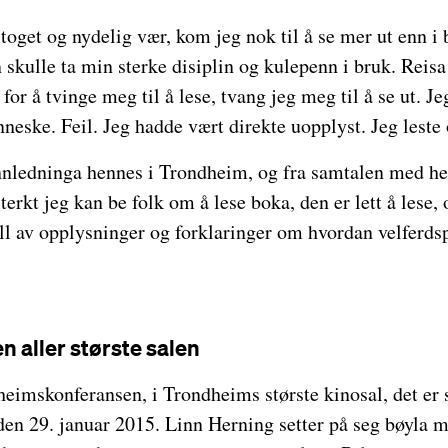
oget og nydelig vær, kom jeg nok til å se mer ut enn i
 skulle ta min sterke disiplin og kulepenn i bruk. Reisa 
 for å tvinge meg til å lese, tvang jeg meg til å se ut. Je
eske. Feil. Jeg hadde vært direkte uopplyst. Jeg leste 
 innledninga hennes i Trondheim, og fra samtalen med he
terkt jeg kan be folk om å lese boka, den er lett å lese, 
ll av opplysninger og forklaringer om hvordan velferds
n aller største salen
heimskonferansen, i Trondheims største kinosal, det er s
den 29. januar 2015. Linn Herning setter på seg bøyla 