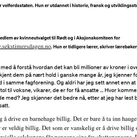
 velferdsstaten. Hun er utdannet i historie, fransk og utviklingsstu
dlem av kvinneutvalget til Rødt og i Aksjonskomiteen for
sekstimersdagen.no
. Hun er tidligere lærer, skriver lærebøke
 med å forstå hvordan det kan bli millioner av kroner i o
kjent dem på nært hold i ganske mange år, jeg kjenner f
i samme fagforening. Og aldri har jeg sett annet enn at
 stol til voksne, vikarer, de er for få ansatte … Hvor komme
 med? Jeg skjønner det bedre nå, etter at jeg har lest 
satt.
g å drive en barnehage billig. Det er bare å ta inn haug
 er veldig billig. Det som er vanskelig er å drive billig
rsielle selskapene får pengene sine fra skattepengene.