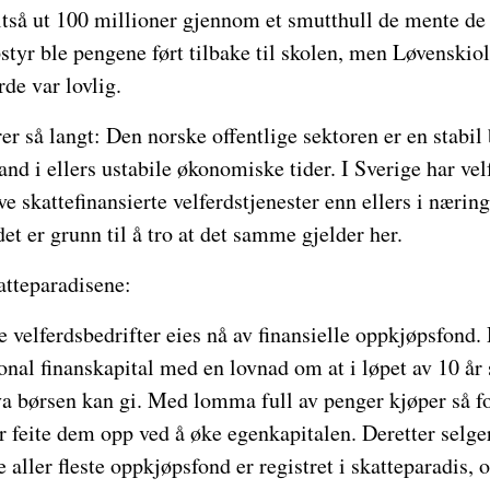
altså ut 100 millioner gjennom et smutthull de mente de
styr ble pengene ført tilbake til skolen, men Løvenski
rde var lovlig.
så langt: Den norske offentlige sektoren er en stabil b
and i ellers ustabile økonomiske tider. I Sverige har vel
ve skattefinansierte velferdstjenester enn ellers i næring
et er grunn til å tro at det samme gjelder her.
atteparadisene:
velferdsbedrifter eies nå av finansielle oppkjøpsfond.
onal finanskapital med en lovnad om at i løpet av 10 år 
va børsen kan gi. Med lomma full av penger kjøper så f
r feite dem opp ved å øke egenkapitalen. Deretter selge
De aller fleste oppkjøpsfond er registret i skatteparadis