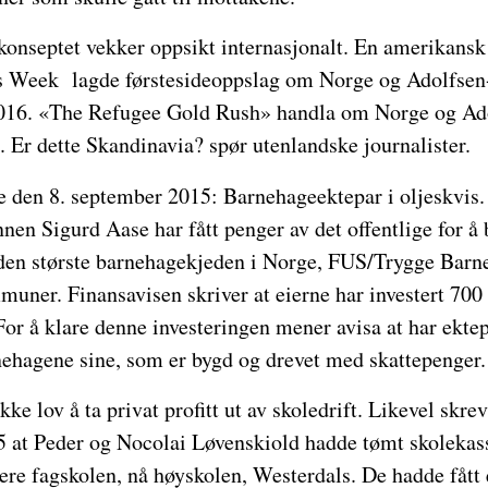
 konseptet vekker oppsikt internasjonalt. En amerikansk
 Week lagde førstesideoppslag om Norge og Adolfsen-
2016. «The Refugee Gold Rush» handla om Norge og Ado
t. Er dette Skandinavia? spør utenlandske journalister.
e den 8. september 2015: Barnehageektepar i oljeskvis. 
en Sigurd Aase har fått penger av det offentlige for å 
 den største barnehagekjeden i Norge, FUS/Trygge Barn
uner. Finansavisen skriver at eierne har investert 700 
For å klare denne investeringen mener avisa at har ektep
nehagene sine, som er bygd og drevet med skattepenger.
ikke lov å ta privat profitt ut av skoledrift. Likevel sk
5 at Peder og Nocolai Løvenskiold hadde tømt skolekass
gere fagskolen, nå høyskolen, Westerdals. De hadde fått 